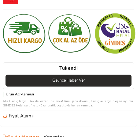
%
5
Tükendi
Gelince Haber Ver
Ürün Açıklaması
Afia Havuç Tarçınlı Kek ile lezzetli bir mola! Yumuşacık dokusu, havuç ve tarçının eşsiz uyumu.
GİMDES Helal sertifikalı, 40 gr pratik boyutuyla her an yanında.
Fiyat Alarmı