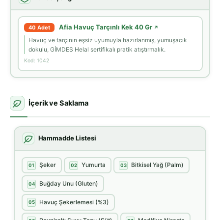
Afia Havuç Tarçınlı Kek 40 Gr
40 Adet
↗
Havuç ve tarçının eşsiz uyumuyla hazırlanmış, yumuşacık
dokulu, GİMDES Helal sertifikalı pratik atıştırmalık.
Kod: 1042
İçerik ve Saklama
Hammadde Listesi
Şeker
Yumurta
Bitkisel Yağ (Palm)
01
02
03
Buğday Unu (Gluten)
04
Havuç Şekerlemesi (%3)
05