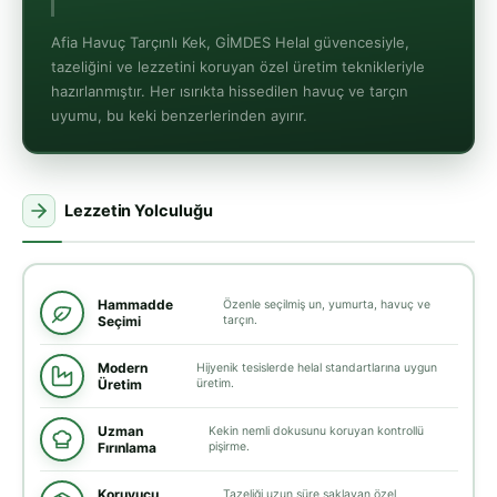
Afia Havuç Tarçınlı Kek, GİMDES Helal güvencesiyle,
tazeliğini ve lezzetini koruyan özel üretim teknikleriyle
hazırlanmıştır. Her ısırıkta hissedilen havuç ve tarçın
uyumu, bu keki benzerlerinden ayırır.
Lezzetin Yolculuğu
Hammadde
Özenle seçilmiş un, yumurta, havuç ve
Seçimi
tarçın.
Modern
Hijyenik tesislerde helal standartlarına uygun
Üretim
üretim.
Uzman
Kekin nemli dokusunu koruyan kontrollü
Fırınlama
pişirme.
Koruyucu
Tazeliği uzun süre saklayan özel