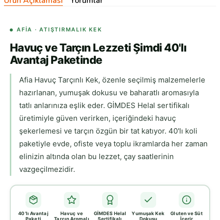
Ürün Açıklaması
Yorumlar
AFIA · ATIŞTIRMALIK KEK
Havuç ve Tarçın Lezzeti Şimdi 40'lı
Avantaj Paketinde
Afia Havuç Tarçınlı Kek, özenle seçilmiş malzemelerle
hazırlanan, yumuşak dokusu ve baharatlı aromasıyla
tatlı anlarınıza eşlik eder. GİMDES Helal sertifikalı
üretimiyle güven verirken, içeriğindeki havuç
şekerlemesi ve tarçın özgün bir tat katıyor. 40'lı koli
paketiyle evde, ofiste veya toplu ikramlarda her zaman
elinizin altında olan bu lezzet, çay saatlerinin
vazgeçilmezidir.
40'lı Avantaj
Havuç ve
GİMDES Helal
Yumuşak Kek
Gluten ve Süt
Paketi
Tarçın Aromalı
Sertifikalı
Dokusu
İçerir