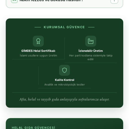
KURUMSAL GÜVENCE
GİMDES Helal Sertifikalı
İzlenebilir Üretim
İslami usullere uygun üretim
Her parti kodlama sistemiyle takip
edilir
Kalite Kontrol
Analitik ve mikrobiyolojik testler
Afia, helal ve tayyib gıda anlayışıyla sofralarınıza ulaşır.
HELAL GIDA GÜVENCESI