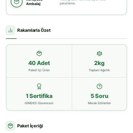
Ambalaj
paketleme.
Rakamlarla Özet
40 Adet
2kg
Paket İçi Ürün
Toplam Ağırlık
1 Sertifika
5 Soru
GİMDES Güvencesi
Merak Edilenler
Paket İçeriği