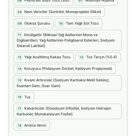
Peyniraltı Suyu Tozu (Süt)
Modifiye Nişasta
06
07
Nem Vericiler (Sorbitol, Monopropilen Glikol)
08
Glukoz Şurubu
Tam Yağlı Süt Tozu
09
10
Emülgatör (Bitkisel Yağ Asitlerinin Mono ve
11
Digliseritleri, Yağ Asitlerinin Poligliserol Esterleri, Sodyum
Stearoil Laktilat)
Yağı Azaltılmış Kakao Tozu
Toz Tarçın (%0.4)
12
13
Koruyucu (Potasyum Sorbat, Kalsiyum Propiyonat)
14
Kıvam Artırıcılar (Sodyum Karboksi Metil Selüloz,
15
Ksantan Gam, Guar Gam)
Tuz
16
Kabartıcılar (Disodyum Difosfat, Sodyum Hidrojen
17
Karbonat, Monokalsiyum Fosfat)
Aroma Verici
18