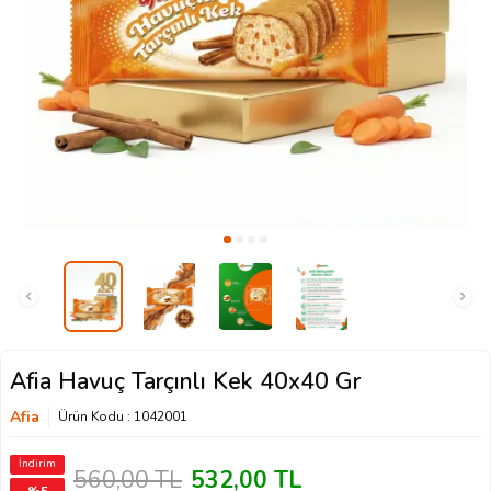
Afia Havuç Tarçınlı Kek 40x40 Gr
Afia
Ürün Kodu :
1042001
İndirim
560,00
TL
532,00
TL