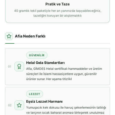
Pratik ve Taze
40 gramlık tekli paketiyle her an yanınızda taşıyabileceğiniz,
tazeliğini koruyan bir atıştırmalıktı
Afia Neden Farklı
GÜVENİLİR
Helal Gıda Standartları
01
Afia, GİMDES Helal sertifikalı hammaddeler ve üretim
süreçleri ile İslami hassasiyetlere uygun, güvenilir
ürünler sunar. Her aşama titizlikl
LEZZET
Eşsiz Lezzet Harmanı
02
Yumuşacık kek dokusu ile havuç şekerlemesinin tatlılığı
ve tarçının sıcak baharat aroması birleşerek unutulmaz