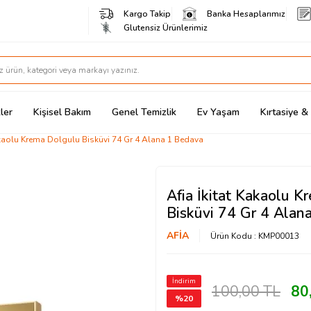
Kargo Takip
Banka Hesaplarımız
Glutensiz Ürünlerimiz
ler
Kişisel Bakım
Genel Temizlik
Ev Yaşam
Kırtasiye 
akaolu Krema Dolgulu Bisküvi 74 Gr 4 Alana 1 Bedava
Afia İkitat Kakaolu 
Bisküvi 74 Gr 4 Alan
AFİA
Ürün Kodu :
KMP00013
İndirim
100,00
TL
80
%
20