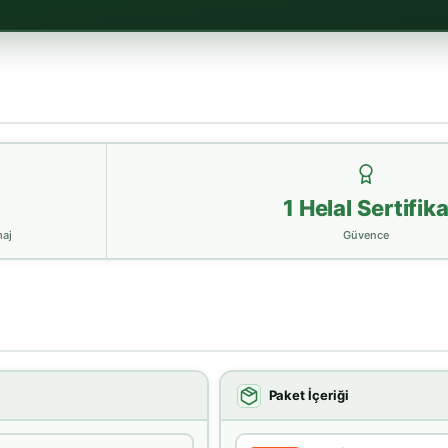
g
1 Helal Sertifik
aj
Güvence
Paket İçeriği