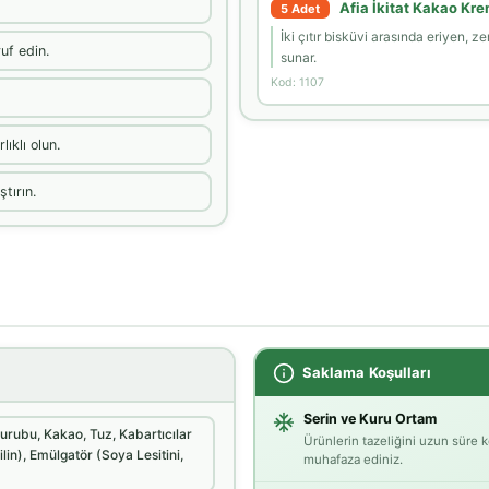
Afia İkitat Kakao Kr
5 Adet
İki çıtır bisküvi arasında eriyen, z
uf edin.
sunar.
Kod: 1107
lıklı olun.
tırın.
Saklama Koşulları
Serin ve Kuru Ortam
Şurubu, Kakao, Tuz, Kabartıcılar
Ürünlerin tazeliğini uzun süre k
n), Emülgatör (Soya Lesitini,
muhafaza ediniz.