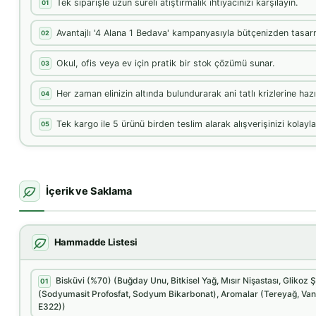
Tek siparişle uzun süreli atıştırmalık ihtiyacınızı karşılayın.
01
Avantajlı '4 Alana 1 Bedava' kampanyasıyla bütçenizden tasarr
02
Okul, ofis veya ev için pratik bir stok çözümü sunar.
03
Her zaman elinizin altında bulundurarak ani tatlı krizlerine hazır
04
Tek kargo ile 5 ürünü birden teslim alarak alışverişinizi kolaylaş
05
İçerik ve Saklama
Hammadde Listesi
Bisküvi (%70) (Buğday Unu, Bitkisel Yağ, Mısır Nişastası, Glikoz 
01
(Sodyumasit Profosfat, Sodyum Bikarbonat), Aromalar (Tereyağ, Vanili
E322))