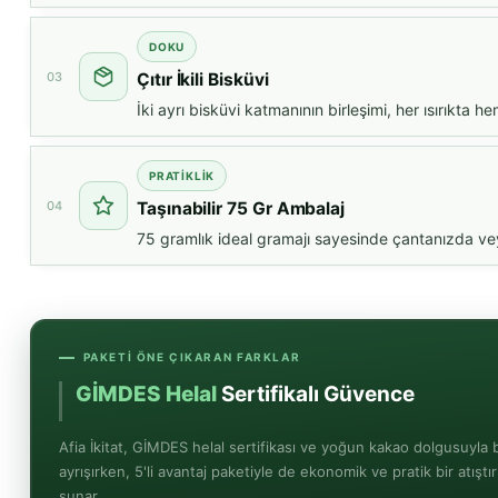
DOKU
03
Çıtır İkili Bisküvi
İki ayrı bisküvi katmanının birleşimi, her ısırıkta 
PRATIKLIK
04
Taşınabilir 75 Gr Ambalaj
75 gramlık ideal gramajı sayesinde çantanızda veya c
PAKETI ÖNE ÇIKARAN FARKLAR
GİMDES Helal
Sertifikalı Güvence
Afia İkitat, GİMDES helal sertifikası ve yoğun kakao dolgusuyla
ayrışırken, 5'li avantaj paketiyle de ekonomik ve pratik bir atışt
sunar.