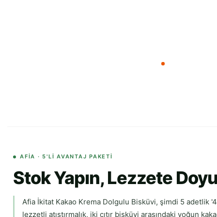
AFIA · 5'LI AVANTAJ PAKETI
Stok Yapın, Lezzete Doyun:
Afia İkitat Kakao Krema Dolgulu Bisküvi, şimdi 5 adetlik 
lezzetli atıştırmalık, iki çıtır bisküvi arasındaki yoğun 