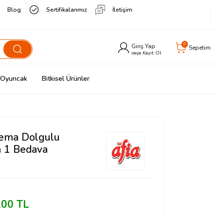
Blog
Sertifikalarımız
İletişim
0
Giriş Yap
Sepetim
veya Kayıt Ol
& Oyuncak
Bitkisel Ürünler
Krema Dolgulu
a 1 Bedava
,00
TL