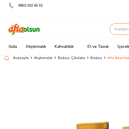
0850 302 65 55
Gıda
Atıştırmalık
Kahvaltılık
Et ve Tavuk
İçecek
Anasayfa
Atıştırmalık
Bisküvi, Çikolata
Bisküvi
Afia İkitat K