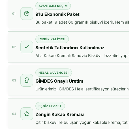
AVANTAJLI SEÇIM
01
9'lu Ekonomik Paket
Bu paket, 9 adet 60 gramlık bisküvi içerir. Hem ai
İÇERIK KALITESI
02
Sentetik Tatlandırıcı Kullanılmaz
Afia Kakao Kremalı Sandviç Bisküvi, lezzetini yapay 
HELAL GÜVENCESI
03
GİMDES Onaylı Üretim
Ürünlerimiz, GİMDES Helal sertifikasyon süreçlerin
EŞSIZ LEZZET
04
Zengin Kakao Kreması
Çıtır bisküvi ile buluşan yoğun kakaolu krema, tatlı