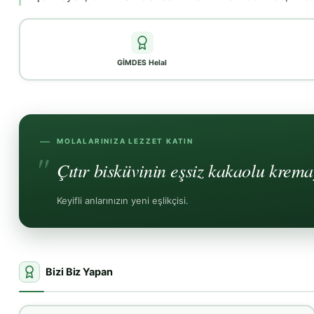
GİMDES Helal
MOLALARINIZA LEZZET KATIN
Çıtır bisküvinin eşsiz kakaolu krema
Keyifli anlarınızın yeni eşlikçisi.
Bizi Biz Yapan