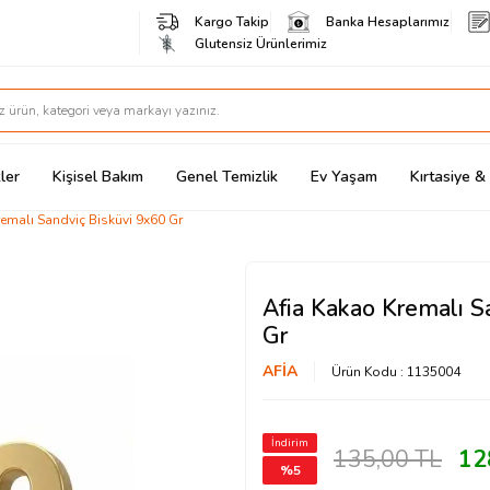
Kargo Takip
Banka Hesaplarımız
Glutensiz Ürünlerimiz
ler
Kişisel Bakım
Genel Temizlik
Ev Yaşam
Kırtasiye 
emalı Sandviç Bisküvi 9x60 Gr
Afia Kakao Kremalı S
Gr
AFİA
Ürün Kodu :
1135004
İndirim
135,00
TL
12
%
5