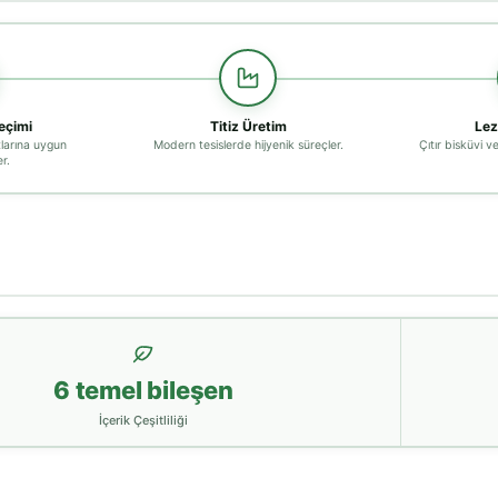
çimi
Titiz Üretim
Lez
larına uygun
Modern tesislerde hijyenik süreçler.
Çıtır bisküvi v
r.
6 temel bileşen
İçerik Çeşitliliği