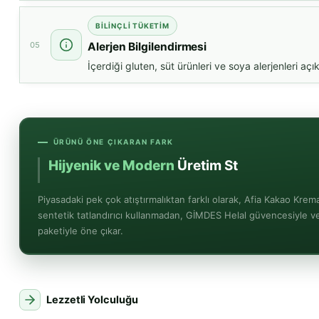
BILINÇLI TÜKETIM
05
Alerjen Bilgilendirmesi
İçerdiği gluten, süt ürünleri ve soya alerjenleri açık
ÜRÜNÜ ÖNE ÇIKARAN FARK
Hijyenik ve Modern
Üretim Standartları
Piyasadaki pek çok atıştırmalıktan farklı olarak, Afia Kakao Krema
sentetik tatlandırıcı kullanmadan, GİMDES Helal güvencesiyle ve 
paketiyle öne çıkar.
Lezzetli Yolculuğu