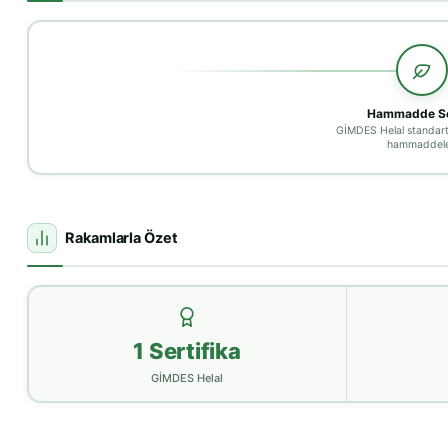
Hammadde Se
GİMDES Helal standart
hammaddele
Rakamlarla Özet
1 Sertifika
GİMDES Helal