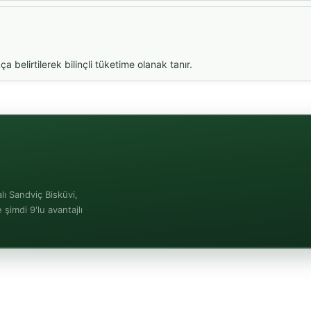
ça belirtilerek bilinçli tüketime olanak tanır.
lı Sandviç Bisküvi,
şimdi 9'lu avantajlı