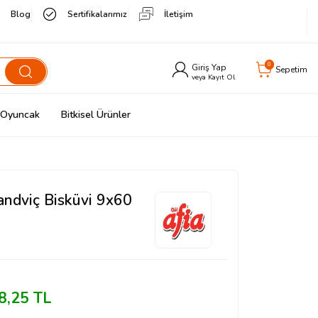
Blog
Sertifikalarımız
İletişim
0
Giriş Yap
Sepetim
veya Kayıt Ol
& Oyuncak
Bitkisel Ürünler
andviç Bisküvi 9x60
8,25
TL