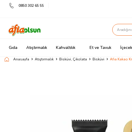
0850 302 65 55
Gıda
Atıştırmalık
Kahvaltılık
Et ve Tavuk
İçecek
Anasayfa
Atıştırmalık
Bisküvi, Çikolata
Bisküvi
Afia Kakao Kr