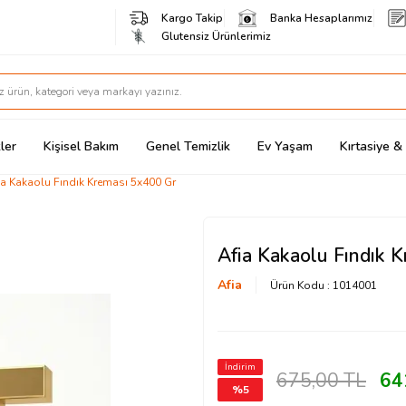
Kargo Takip
Banka Hesaplarımız
Glutensiz Ürünlerimiz
ler
Kişisel Bakım
Genel Temizlik
Ev Yaşam
Kırtasiye 
ia Kakaolu Fındık Kreması 5x400 Gr
Afia Kakaolu Fındık 
Afia
Ürün Kodu :
1014001
İndirim
675,00
TL
64
%
5