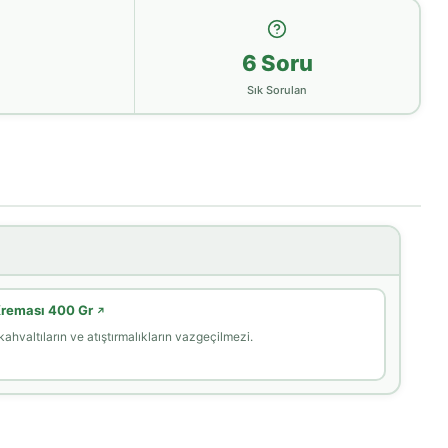
e
6 Soru
Sık Sorulan
 Kreması 400 Gr
↗
hvaltıların ve atıştırmalıkların vazgeçilmezi.