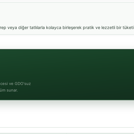
veya diğer tatlılarla kolayca birleşerek pratik ve lezzetli bir tüket
ncesi ve GDO'suz
özüm sunar.