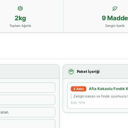
2kg
9 Madd
Toplam Ağırlık
Zengin İçerik
Paket İçeriği
Afia Kakaolu Fındık
5 Adet
Zengin kakao ve fındık uyumuyla ka
Kod: 1014
turun.