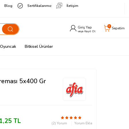
Blog
Sertifikalarımız
İletişim
0
Giriş Yap
Sepetim
veya Kayıt Ol
& Oyuncak
Bitkisel Ürünler
Kreması 5x400 Gr
1,25
TL
(2) Yorum
Yorum Ekle