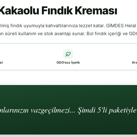
 Kakaolu Fındık Kreması
miş fındık uyumuyla kahvaltılarınıza lezzet katar. GİMDES Helal 
 süreli kullanım ve stok avantajı sunar. Bol fındık içeriği ve GDO'
al
GDO'suz İçerik
Kr
anlarınızın vazgeçilmezi... Şimdi 5'li paketiyl