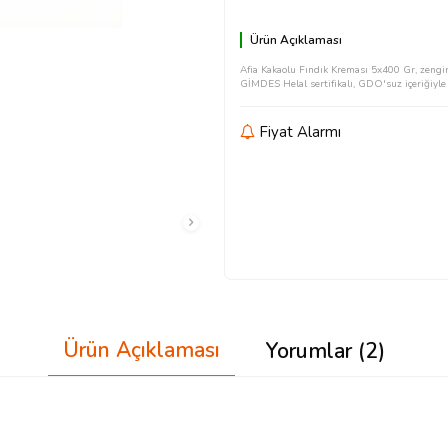
Ürün Açıklaması
Afia Kakaolu Fındık Kreması 5x400 Gr, zengin k
GİMDES Helal sertifikalı, GDO'suz içeriğiyle 
Fiyat Alarmı
Ürün Açıklaması
Yorumlar (2)