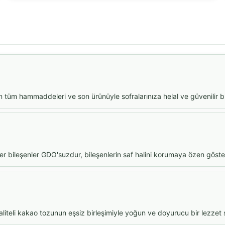
n tüm hammaddeleri ve son ürünüyle sofralarınıza helal ve güvenilir bir
ğer bileşenler GDO'suzdur, bileşenlerin saf halini korumaya özen gösteri
kaliteli kakao tozunun eşsiz birleşimiyle yoğun ve doyurucu bir lezzet 