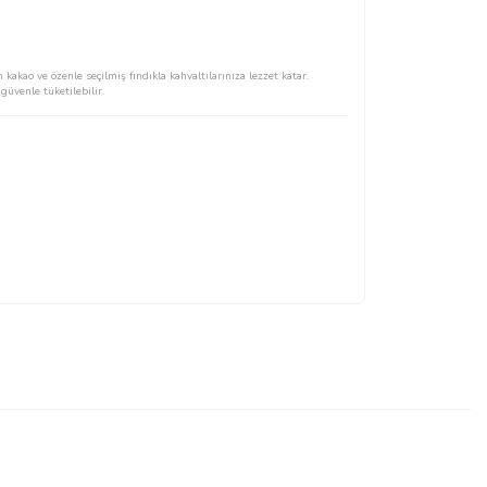
akao ve özenle seçilmiş fındıkla kahvaltılarınıza lezzet katar.
güvenle tüketilebilir.