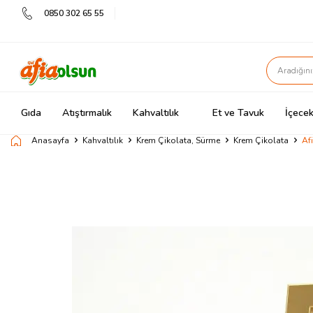
0850 302 65 55
Gıda
Atıştırmalık
Kahvaltılık
Et ve Tavuk
İçecek
Anasayfa
Kahvaltılık
Krem Çikolata, Sürme
Krem Çikolata
Af