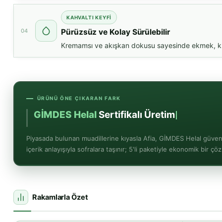
KAHVALTI KEYFİ
04
Pürüzsüz ve Kolay Sürülebilir
Kremamsı ve akışkan dokusu sayesinde ekmek, krep 
ÜRÜNÜ ÖNE ÇIKARAN FARK
GİMDES Helal
Sertifikalı Üretim
Piyasada bulunan muadillerine kıyasla Afia, GİMDES Helal güve
içerik anlayışıyla sofralara taşınır; 5'li paketiyle ekonomik bir ç
Rakamlarla Özet