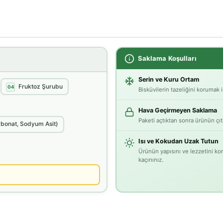
Saklama Koşulları
Serin ve Kuru Ortam
Fruktoz Şurubu
04
Bisküvilerin tazeliğini korumak 
Hava Geçirmeyen Saklama
Paketi açtıktan sonra ürünün çıtı
rbonat, Sodyum Asit)
Isı ve Kokudan Uzak Tutun
Ürünün yapısını ve lezzetini k
kaçınınız.