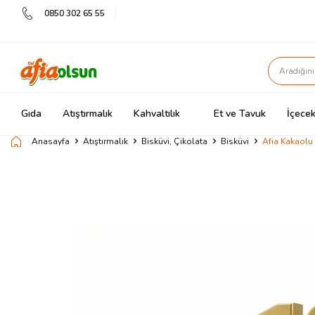
0850 302 65 55
Gıda
Atıştırmalık
Kahvaltılık
Et ve Tavuk
İçecek
Anasayfa
Atıştırmalık
Bisküvi, Çikolata
Bisküvi
Afia Kakaolu 