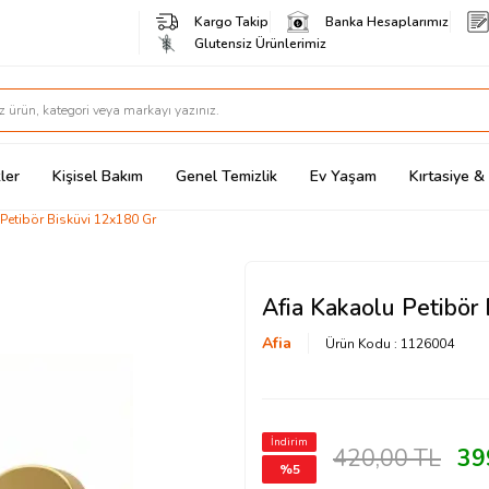
Kargo Takip
Banka Hesaplarımız
Glutensiz Ürünlerimiz
ler
Kişisel Bakım
Genel Temizlik
Ev Yaşam
Kırtasiye 
Petibör Bisküvi 12x180 Gr
Afia Kakaolu Petibör
Afia
Ürün Kodu :
1126004
İndirim
420,00
TL
39
%
5