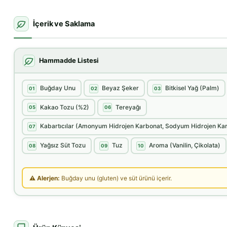
İçerik ve Saklama
Hammadde Listesi
Buğday Unu
Beyaz Şeker
Bitkisel Yağ (Palm)
01
02
03
Kakao Tozu (%2)
Tereyağı
05
06
Kabartıcılar (Amonyum Hidrojen Karbonat, Sodyum Hidrojen Ka
07
Yağsız Süt Tozu
Tuz
Aroma (Vanilin, Çikolata)
08
09
10
⚠ Alerjen:
Buğday unu (gluten) ve süt ürünü içerir.