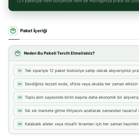
12'li paketiyle hem bütçenize hem de mutfağınıza pratik bir çözü
Paket İçeriği
Neden Bu Paketi Tercih Etmelisiniz?
Tek siparişle 12 paket bisküviye sahip olarak alışverişinizi prat
01
Sevdiğiniz lezzeti evde, ofiste veya okulda her zaman elinizin
02
Toplu alım sayesinde birim başına daha ekonomik bir alışveri
03
Sık sık markete gitme ihtiyacını azaltarak zamandan tasarruf 
04
Kalabalık aileler veya misafir ikramları için her zaman hazırlıklı
05