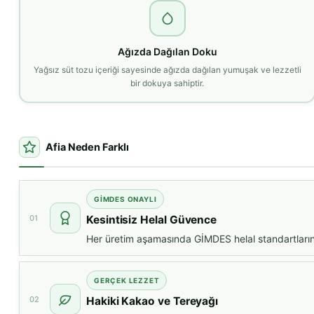
Ağızda Dağılan Doku
Yağsız süt tozu içeriği sayesinde ağızda dağılan yumuşak ve lezzetli
bir dokuya sahiptir.
Afia Neden Farklı
GİMDES ONAYLI
01
Kesintisiz Helal Güvence
Her üretim aşamasında GİMDES helal standartların
GERÇEK LEZZET
02
Hakiki Kakao ve Tereyağı