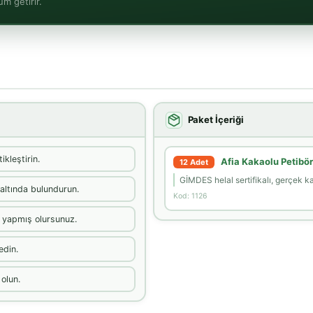
m getirir.
Paket İçeriği
ikleştirin.
Afia Kakaolu Petibör
12 Adet
GİMDES helal sertifikalı, gerçek ka
 altında bulundurun.
Kod: 1126
ş yapmış olursunuz.
edin.
 olun.