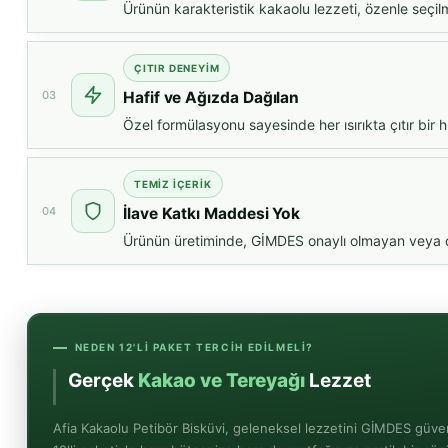
Ürünün karakteristik kakaolu lezzeti, özenle seçilm
ÇITIR DENEYIM
03
Hafif ve Ağızda Dağılan
Özel formülasyonu sayesinde her ısırıkta çıtır bir 
TEMIZ İÇERIK
04
İlave Katkı Maddesi Yok
Ürünün üretiminde, GİMDES onaylı olmayan veya dini
NEDEN 12'LI PAKET TERCIH EDILMELI?
Gerçek
Kakao ve Tereyağı
Lezzeti
Afia Kakaolu Petibör Bisküvi, geleneksel lezzetini GİMDES güve