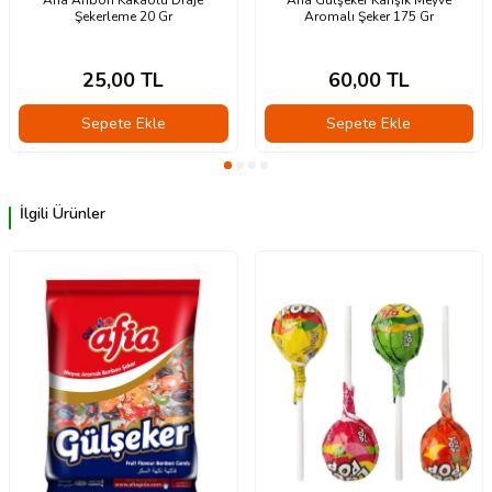
Afia Afibon Kakaolu Draje
Afia Gülşeker Karışık Meyve
Şekerleme 20 Gr
Aromalı Şeker 175 Gr
25,00
TL
60,00
TL
Sepete Ekle
Sepete Ekle
İlgili Ürünler