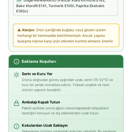
Doğal Renklendirici (Pancar Kökü Kırmızısı E162,
05
Bakır Klorofil E141, Turmerik E100i, Paprika Ekstraktı
E160c)
⚠ Alerjen:
Ürün içeriğinde buğday veya gluten içeren
herhangi bir hammadde belirtilmemiştir. Ancak çapraz
bulaşma riskine karşı ürün etiketini kontrol etmeniz önerilir.
Saklama Koşulları
Serin ve Kuru Yer
Ürünü doğrudan güneş ışığından uzak, serin (15-22°C) ve
kuru bir yerde muhafaza ediniz. Yüksek sıcaklık ve nem
ürünün yapısını bozabilir.
Ambalajı Kapalı Tutun
Paketi açtıktan sonra ağzını sıkıca kapatarak lolipopların
tazeliğini koruyun ve dış etkenlerden uzak tutun.
Kokulardan Uzak Saklayın
Şekerleme ürünleri ortamdaki kokuları çekebilir. Bu nedenle