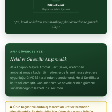
Bitkisel İçerik
Hayvansal jelatin içermez
Afia, helal ve kaliteli üretim anlayışıyla tüketicilerine güvenle
ulaşır.
AFIA GÜVENCESİYLE
Helal ve Güvenilir Atıştırmalık
Afia Lolipop Meyve Aromalı Sert Şeker, üretimden
ambalajlamaya kadar tüm süreçlerde İslami hassasiyetlere
uygunluğu GİMDES tarafından denetlenerek Helal Sertifikası
ile tescillenmiştir. Çocuklarınıza ve sevdiklerinize güvenle
sunabileceğiniz lezzetli bir seçimdir.
⚠ Ürün bilgileri ve ambalaj tasarımları üretici tarafından
güncellenebilir. En doğru bilgi için lütfen size ulaşan ürünün