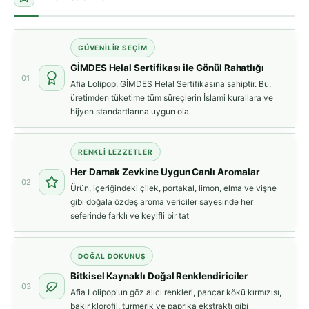
GÜVENİLİR SEÇİM
GİMDES Helal Sertifikası ile Gönül Rahatlığı
01
Afia Lolipop, GİMDES Helal Sertifikasına sahiptir. Bu,
üretimden tüketime tüm süreçlerin İslami kurallara ve
hijyen standartlarına uygun ola
RENKLİ LEZZETLER
Her Damak Zevkine Uygun Canlı Aromalar
02
Ürün, içeriğindeki çilek, portakal, limon, elma ve vişne
gibi doğala özdeş aroma vericiler sayesinde her
seferinde farklı ve keyifli bir tat
DOĞAL DOKUNUŞ
Bitkisel Kaynaklı Doğal Renklendiriciler
03
Afia Lolipop'un göz alıcı renkleri, pancar kökü kırmızısı,
bakır klorofil, turmerik ve paprika ekstraktı gibi