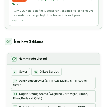
Gr
↗
GİMDES helal sertifikalı, doğal renklendiricili ve canlı meyve
aromalarıyla zenginleştirilmiş lezzetli bir sert şeker.
Kod: 2105
İçerik ve Saklama
Hammadde Listesi
Şeker
Glikoz Şurubu
01
02
Asitlik Düzenleyici (Sitrik Asit, Malik Asit, Trisodyum
03
Sitrat)
Doğala Özdeş Aroma (Çeşidine Göre Vişne, Limon,
04
Elma, Portakal, Çilek)