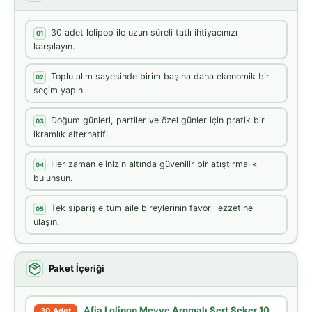
30 adet lolipop ile uzun süreli tatlı ihtiyacınızı
01
karşılayın.
Toplu alım sayesinde birim başına daha ekonomik bir
02
seçim yapın.
Doğum günleri, partiler ve özel günler için pratik bir
03
ikramlık alternatifi.
Her zaman elinizin altında güvenilir bir atıştırmalık
04
bulunsun.
Tek siparişle tüm aile bireylerinin favori lezzetine
05
ulaşın.
Paket İçeriği
Afia Lolipop Meyve Aromalı Sert Şeker 10
30 Adet