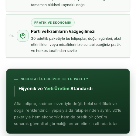
tamamen bitkisel kaynaklı doğa
PRATİK VE EKONOMİK
Parti ve İkramların Vazgeçilmezi
04
30 adetlik paketiyle bu lolipoplar, doğum günleri, okul
etkinlikleri veya misafirlerinize sunabileceğiniz pratik
ve herkes tarafından sevile
NEDEN AFIA LOLIPOP 30'LU PAKET?
Hijyenik ve
Yerli Üretim
Standa
Afia Lolipop, sadece lezzetiyle değil, helal sertifikalı ve
doğal renklendiricili yapısıyla da rakiplerinden ayrılır. 30'lu
paketiyle hem ekonomik hem de pratik bir çözüm
sunarak güvenli atıştırmalığı her an elinizin altında tutar.