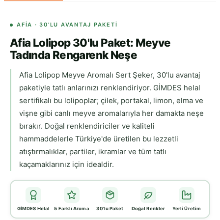
AFIA · 30'LU AVANTAJ PAKETI
Afia Lolipop 30'lu Paket: Meyve
Tadında Rengarenk Neşe
Afia Lolipop Meyve Aromalı Sert Şeker, 30'lu avantaj
paketiyle tatlı anlarınızı renklendiriyor. GİMDES helal
sertifikalı bu lolipoplar; çilek, portakal, limon, elma ve
vişne gibi canlı meyve aromalarıyla her damakta neşe
bırakır. Doğal renklendiriciler ve kaliteli
hammaddelerle Türkiye'de üretilen bu lezzetli
atıştırmalıklar, partiler, ikramlar ve tüm tatlı
kaçamaklarınız için idealdir.
GİMDES Helal
5 Farklı Aroma
30'lu Paket
Doğal Renkler
Yerli Üretim