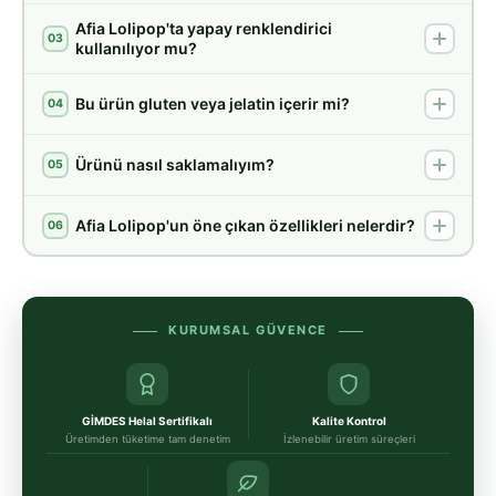
Afia Lolipop'ta yapay renklendirici
03
kullanılıyor mu?
Bu ürün gluten veya jelatin içerir mi?
04
Ürünü nasıl saklamalıyım?
05
Afia Lolipop'un öne çıkan özellikleri nelerdir?
06
KURUMSAL GÜVENCE
GİMDES Helal Sertifikalı
Kalite Kontrol
Üretimden tüketime tam denetim
İzlenebilir üretim süreçleri