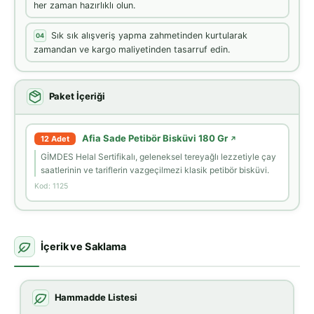
her zaman hazırlıklı olun.
Sık sık alışveriş yapma zahmetinden kurtularak
04
zamandan ve kargo maliyetinden tasarruf edin.
Paket İçeriği
Afia Sade Petibör Bisküvi 180 Gr
12 Adet
↗
GİMDES Helal Sertifikalı, geleneksel tereyağlı lezzetiyle çay
saatlerinin ve tariflerin vazgeçilmezi klasik petibör bisküvi.
Kod: 1125
İçerik ve Saklama
Hammadde Listesi