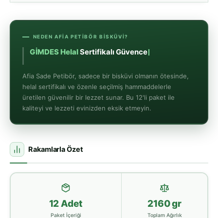
NEDEN AFIA PETIBÖR BISKÜVI?
GİMDES Helal
Sertifikalı Güvence
Afia Sade Petibör, sadece bir bisküvi olmanın ötesinde,
helal sertifikalı ve özenle seçilmiş hammaddelerle
üretilen güvenilir bir lezzet sunar. Bu 12'li paket ile
kaliteyi ve lezzeti evinizden eksik etmeyin.
Rakamlarla Özet
12 Adet
2160 gr
Paket İçeriği
Toplam Ağırlık