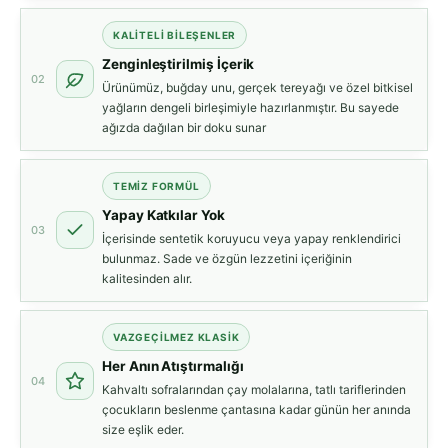
KALITELI BILEŞENLER
Zenginleştirilmiş İçerik
02
Ürünümüz, buğday unu, gerçek tereyağı ve özel bitkisel
yağların dengeli birleşimiyle hazırlanmıştır. Bu sayede
ağızda dağılan bir doku sunar
TEMIZ FORMÜL
Yapay Katkılar Yok
03
İçerisinde sentetik koruyucu veya yapay renklendirici
bulunmaz. Sade ve özgün lezzetini içeriğinin
kalitesinden alır.
VAZGEÇILMEZ KLASIK
Her Anın Atıştırmalığı
04
Kahvaltı sofralarından çay molalarına, tatlı tariflerinden
çocukların beslenme çantasına kadar günün her anında
size eşlik eder.