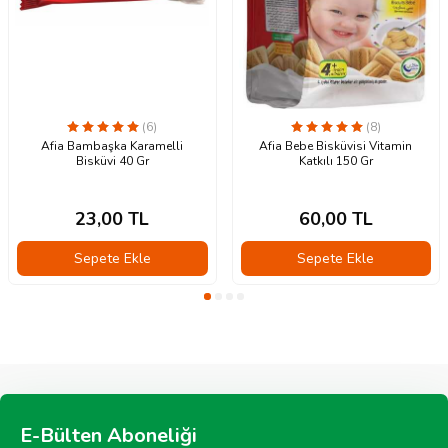
(6)
(8)
Afia Bambaşka Karamelli
Afia Bebe Bisküvisi Vitamin
Bisküvi 40 Gr
Katkılı 150 Gr
23,00
TL
60,00
TL
Sepete Ekle
Sepete Ekle
E-Bülten Aboneliği