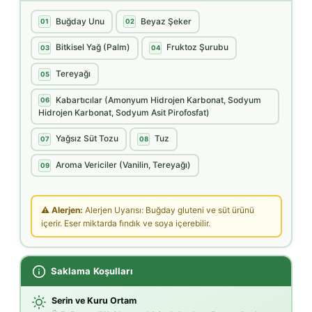
Buğday Unu
Beyaz Şeker
01
02
Bitkisel Yağ (Palm)
Fruktoz Şurubu
03
04
Tereyağı
05
Kabartıcılar (Amonyum Hidrojen Karbonat, Sodyum
06
Hidrojen Karbonat, Sodyum Asit Pirofosfat)
Yağsız Süt Tozu
Tuz
07
08
Aroma Vericiler (Vanilin, Tereyağı)
09
⚠ Alerjen:
Alerjen Uyarısı: Buğday gluteni ve süt ürünü
içerir. Eser miktarda fındık ve soya içerebilir.
Saklama Koşulları
Serin ve Kuru Ortam