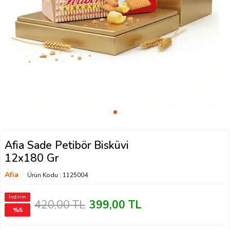
Afia Sade Petibör Bisküvi
12x180 Gr
Afia
Ürün Kodu :
1125004
İndirim
420,00
TL
399,00
TL
%
5