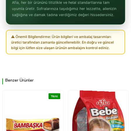
Afia, her bir ürününü titizlikle ve helal standartlarına tam
uyumla üretir. Sofralarınıza taşıdığımız her lezzette, ailenizin
sağlığına ve damak tadına verdiğimiz değeri hissedersiniz.
⚠ Önemli Bilgilendirme: Ürün bilgileri ve ambalaj tasarımları
üretici tarafından zamanla güncellenebilir. En doğru ve güncel
bilgi için lütfen size ulaşan ürünün ambalajını kontrol ediniz.
Benzer Ürünler
Yeni