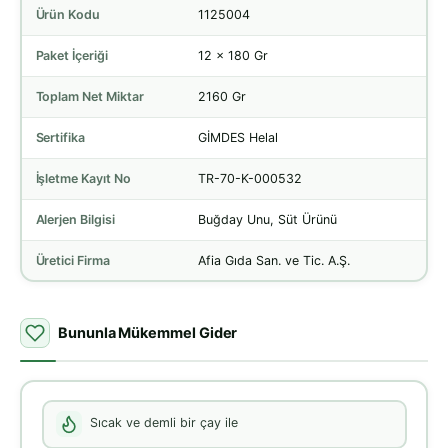
Ürün Kodu
1125004
Paket İçeriği
12 x 180 Gr
Toplam Net Miktar
2160 Gr
Sertifika
GİMDES Helal
İşletme Kayıt No
TR-70-K-000532
Alerjen Bilgisi
Buğday Unu, Süt Ürünü
Üretici Firma
Afia Gıda San. ve Tic. A.Ş.
Bununla Mükemmel Gider
Sıcak ve demli bir çay ile