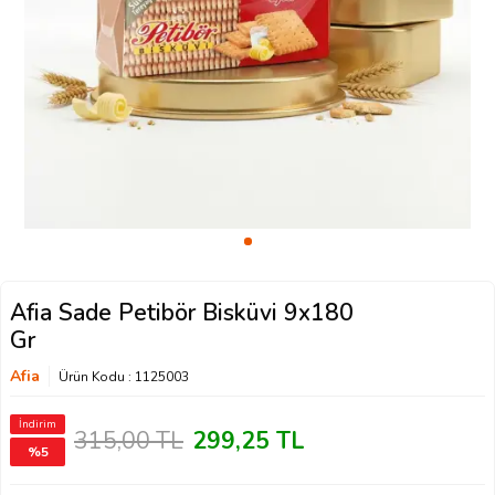
Afia Sade Petibör Bisküvi 9x180
Gr
Afia
Ürün Kodu :
1125003
İndirim
315,00
TL
299,25
TL
%
5