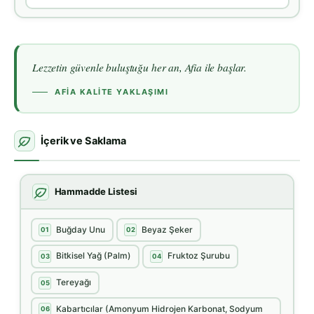
Lezzetin güvenle buluştuğu her an, Afia ile başlar.
AFIA KALITE YAKLAŞIMI
İçerik ve Saklama
Hammadde Listesi
Buğday Unu
Beyaz Şeker
01
02
Bitkisel Yağ (Palm)
Fruktoz Şurubu
03
04
Tereyağı
05
Kabartıcılar (Amonyum Hidrojen Karbonat, Sodyum
06