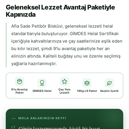
Geleneksel Lezzet Avantaj Paketiyle
Kapınızda
Afia Sade Petibör Bisküvi, geleneksel lezzeti helal
standartlarıyla buluşturuyor. GİMDES Helal Sertifikalı
içeriğiyle kahvaltılarınıza ve çay saatlerinize eşlik eden
bu kıtır lezzet, şimdi 9'lu avantaj paketiyle her an
elinizin altında. Kaliteli buğday unu ve özenle seçilmiş
yağlarla hazırlanmıştır.
9'lu Avantaj
Çay Yanı
GİMDES Helal
180g x 9 Paket
Seçkin İçerik
Paket
Lezzeti
MOLA ANLARINIZIN KEYFI
Günün koşturmacasında, küçük bir lezzet