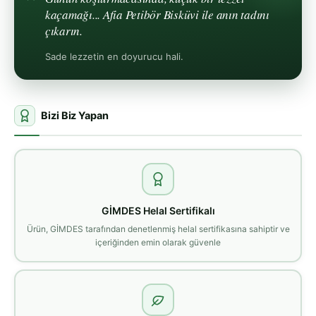
kaçamağı... Afia Petibör Bisküvi ile anın tadını
çıkarın.
Sade lezzetin en doyurucu hali.
Bizi Biz Yapan
GİMDES Helal Sertifikalı
Ürün, GİMDES tarafından denetlenmiş helal sertifikasına sahiptir ve
içeriğinden emin olarak güvenle