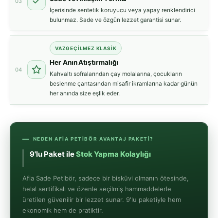
03
İçerisinde sentetik koruyucu veya yapay renklendirici
bulunmaz. Sade ve özgün lezzet garantisi sunar.
VAZGEÇILMEZ KLASIK
Her Anın Atıştırmalığı
04
Kahvaltı sofralarından çay molalarına, çocukların
beslenme çantasından misafir ikramlarına kadar günün
her anında size eşlik eder.
NEDEN AFIA PETIBÖR AVANTAJ PAKETI?
9'lu Paket ile
Stok Yapma Kolaylığı
Afia Sade Petibör, sadece bir bisküvi olmanın ötesinde,
helal sertifikalı ve özenle seçilmiş hammaddelerle
üretilen güvenilir bir lezzet sunar. 9'lu paketiyle hem
ekonomik hem de pratiktir.