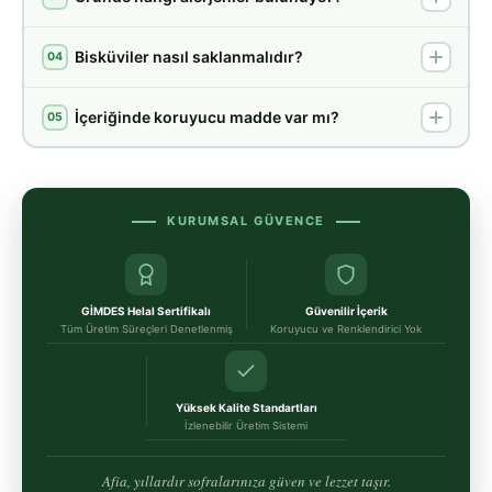
Bisküviler nasıl saklanmalıdır?
04
İçeriğinde koruyucu madde var mı?
05
KURUMSAL GÜVENCE
GİMDES Helal Sertifikalı
Güvenilir İçerik
Tüm Üretim Süreçleri Denetlenmiş
Koruyucu ve Renklendirici Yok
Yüksek Kalite Standartları
İzlenebilir Üretim Sistemi
Afia, yıllardır sofralarınıza güven ve lezzet taşır.