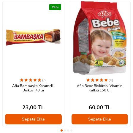
Yeni
(6)
(8)
Afia Bambaşka Karamelli
Afia Bebe Bisküvisi Vitamin
Bisküvi 40 Gr
Katkılı 150 Gr
23,00
TL
60,00
TL
Sepete Ekle
Sepete Ekle