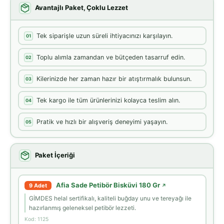
Avantajlı Paket, Çoklu Lezzet
Tek siparişle uzun süreli ihtiyacınızı karşılayın.
01
Toplu alımla zamandan ve bütçeden tasarruf edin.
02
Kilerinizde her zaman hazır bir atıştırmalık bulunsun.
03
Tek kargo ile tüm ürünlerinizi kolayca teslim alın.
04
Pratik ve hızlı bir alışveriş deneyimi yaşayın.
05
Paket İçeriği
Afia Sade Petibör Bisküvi 180 Gr
9 Adet
↗
GİMDES helal sertifikalı, kaliteli buğday unu ve tereyağı ile
hazırlanmış geleneksel petibör lezzeti.
Kod: 1125