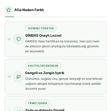
Afia Neden Farklı
GÜVENLI TÜKETIM
GİMDES Onaylı Lezzet
01
GİMDES Helal Sertifikası ile ürünümüz, hem sizin hem
de ailenizin gönül rahatlığıyla tüketebileceği güvenilir
bir seçenektir.
KALITELI BILEŞENLER
Dengeli ve Zengin İçerik
02
Ürünümüz, buğday unu, gerçek tereyağı ve özel bitkisel
yağların dengeli birleşimiyle hazırlanarak klasik petibör
lezzetini sunar.
TEMIZ İÇERIK
Sade ve Anlaşılır Formül