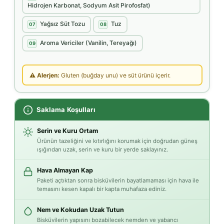
Hidrojen Karbonat, Sodyum Asit Pirofosfat)
Yağsız Süt Tozu
Tuz
07
08
Aroma Vericiler (Vanilin, Tereyağı)
09
⚠ Alerjen:
Gluten (buğday unu) ve süt ürünü içerir.
Saklama Koşulları
Serin ve Kuru Ortam
Ürünün tazeliğini ve kıtırlığını korumak için doğrudan güneş
ışığından uzak, serin ve kuru bir yerde saklayınız.
Hava Almayan Kap
Paketi açtıktan sonra bisküvilerin bayatlamaması için hava ile
temasını kesen kapalı bir kapta muhafaza ediniz.
Nem ve Kokudan Uzak Tutun
Bisküvilerin yapısını bozabilecek nemden ve yabancı