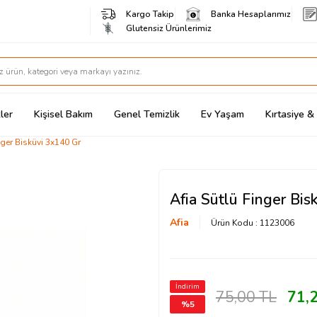
Kargo Takip
Banka Hesaplarımız
Glutensiz Ürünlerimiz
ler
Kişisel Bakım
Genel Temizlik
Ev Yaşam
Kırtasiye 
nger Bisküvi 3x140 Gr
Afia Sütlü Finger Bis
Afia
Ürün Kodu :
1123006
İndirim
75,00
TL
71,
%
5