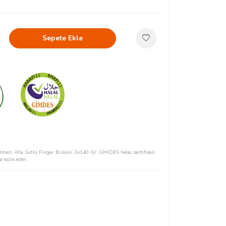
Sepete Ekle
eçilmezi Afia Sütlü Finger Bisküvi 3x140 Gr. GİMDES helal sertifikalı,
a eşlik eder.