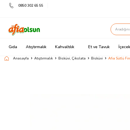
0850 302 65 55
Gıda
Atıştırmalık
Kahvaltılık
Et ve Tavuk
İçecek
Anasayfa
Atıştırmalık
Bisküvi, Çikolata
Bisküvi
Afia Sütlü Fi