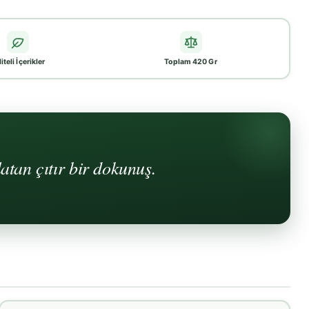
iteli İçerikler
Toplam 420 Gr
atan çıtır bir dokunuş.