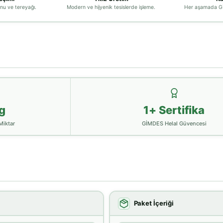
nu ve tereyağı.
Modern ve hijyenik tesislerde işleme.
Her aşamada Gİ
g
1+ Sertifika
Miktar
GİMDES Helal Güvencesi
Paket İçeriği