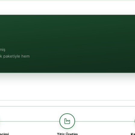
lmiş
ik paketiyle hem
çimi
Titiz Üretim
Ka