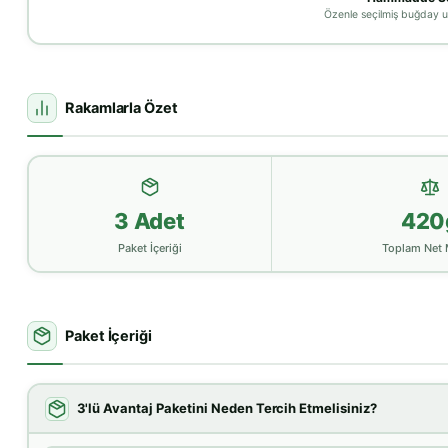
Özenle seçilmiş buğday u
Rakamlarla Özet
3 Adet
420
Paket İçeriği
Toplam Net 
Paket İçeriği
3'lü Avantaj Paketini Neden Tercih Etmelisiniz?