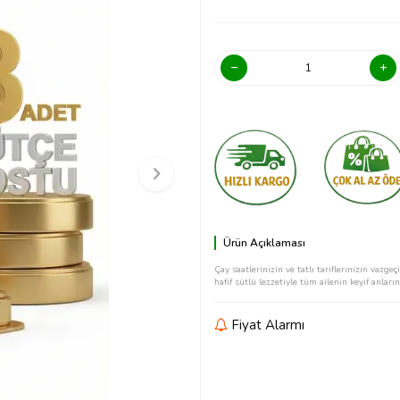
Ürün Açıklaması
Çay saatlerinizin ve tatlı tariflerinizin vazg
hafif sütlü lezzetiyle tüm ailenin keyif anların
Fiyat Alarmı