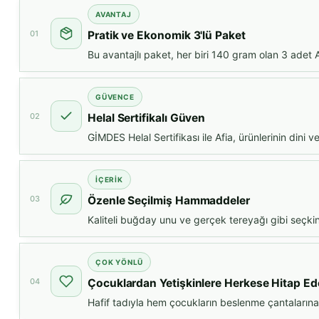
AVANTAJ
01
Pratik ve Ekonomik 3'lü Paket
Bu avantajlı paket, her biri 140 gram olan 3 adet Af
GÜVENCE
02
Helal Sertifikalı Güven
GİMDES Helal Sertifikası ile Afia, ürünlerinin dini 
İÇERIK
03
Özenle Seçilmiş Hammaddeler
Kaliteli buğday unu ve gerçek tereyağı gibi seçkin bi
ÇOK YÖNLÜ
04
Çocuklardan Yetişkinlere Herkese Hitap Ed
Hafif tadıyla hem çocukların beslenme çantalarına h