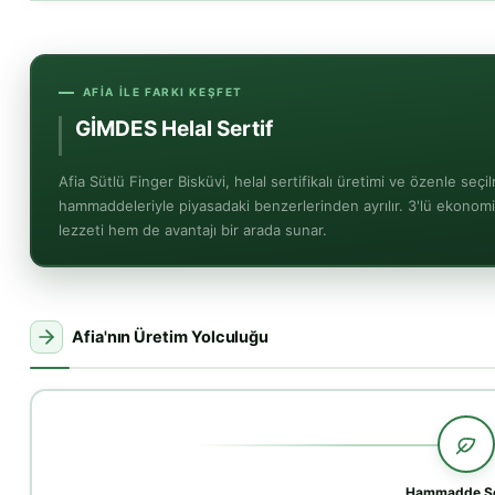
AFIA ILE FARKI KEŞFET
GİMDES Helal Sertifikalı
Güvence
Afia Sütlü Finger Bisküvi, helal sertifikalı üretimi ve özenle seçi
hammaddeleriyle piyasadaki benzerlerinden ayrılır. 3'lü ekonom
lezzeti hem de avantajı bir arada sunar.
Afia'nın Üretim Yolculuğu
Hammadde Se