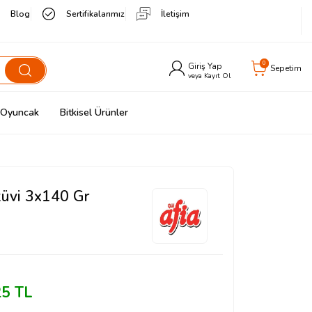
Blog
Sertifikalarımız
İletişim
0
Giriş Yap
Sepetim
veya Kayıt Ol
& Oyuncak
Bitkisel Ürünler
küvi 3x140 Gr
25
TL