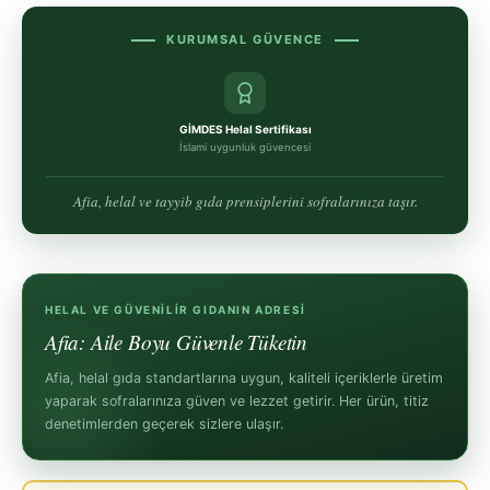
KURUMSAL GÜVENCE
GİMDES Helal Sertifikası
İslami uygunluk güvencesi
Afia, helal ve tayyib gıda prensiplerini sofralarınıza taşır.
HELAL VE GÜVENILIR GIDANIN ADRESI
Afia: Aile Boyu Güvenle Tüketin
Afia, helal gıda standartlarına uygun, kaliteli içeriklerle üretim
yaparak sofralarınıza güven ve lezzet getirir. Her ürün, titiz
denetimlerden geçerek sizlere ulaşır.