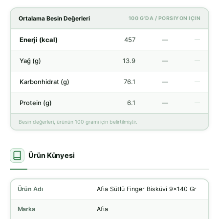
Ortalama Besin Değerleri
100 G'DA / PORSIYON IÇIN
Enerji (kcal)
457
—
—
Yağ (g)
13.9
—
—
Karbonhidrat (g)
76.1
—
—
Protein (g)
6.1
—
—
Besin değerleri, ürünün 100 gramı için belirtilmiştir.
Ürün Künyesi
Ürün Adı
Afia Sütlü Finger Bisküvi 9x140 Gr
Marka
Afia