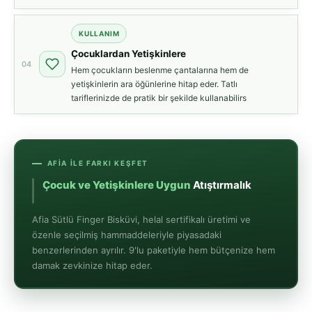
KULLANIM
Çocuklardan Yetişkinlere
04
Hem çocukların beslenme çantalarına hem de
yetişkinlerin ara öğünlerine hitap eder. Tatlı
tariflerinizde de pratik bir şekilde kullanabilirs
AFIA ILE FARKI KEŞFET
Çocuk ve Yetişkinlere Uygun
Atıştırma
Afia Sütlü Finger Bisküvi, helal sertifikalı üretimi ve
özenle seçilmiş hammaddeleriyle piyasadaki
benzerlerinden ayrılır. 9'lu paketiyle hem bütçenize hem
damak zevkinize hitap eder.