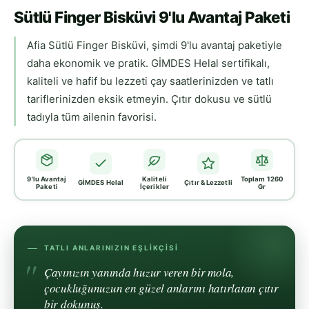
Sütlü Finger Bisküvi 9'lu Avantaj Paketi
Afia Sütlü Finger Bisküvi, şimdi 9'lu avantaj paketiyle
daha ekonomik ve pratik. GİMDES Helal sertifikalı,
kaliteli ve hafif bu lezzeti çay saatlerinizden ve tatlı
tariflerinizden eksik etmeyin. Çıtır dokusu ve sütlü
tadıyla tüm ailenin favorisi.
9'lu Avantaj
Kaliteli
Toplam 1260
GİMDES Helal
Çıtır & Lezzetli
Paketi
İçerikler
Gr
TATLI ANLARINIZIN EŞLIKÇISI
Çayınızın yanında huzur veren bir mola,
çocukluğunuzun en güzel anlarını hatırlatan çıtır
bir dokunuş.