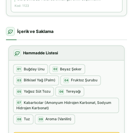
Kod: 1123
İçerik ve Saklama
Hammadde Listesi
Buğday Unu
Beyaz Şeker
01
02
Bitkisel Yağ (Palm)
Fruktoz Şurubu
03
04
Yağsız Süt Tozu
Tereyağı
05
06
Kabartıcılar (Amonyum Hidrojen Karbonat, Sodyum
07
Hidrojen Karbonat)
Tuz
Aroma (Vanilin)
08
09