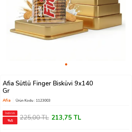
Afia Sütlü Finger Bisküvi 9x140
Gr
Afia
Ürün Kodu :
1123003
İndirim
225,00
TL
213,75
TL
%
5