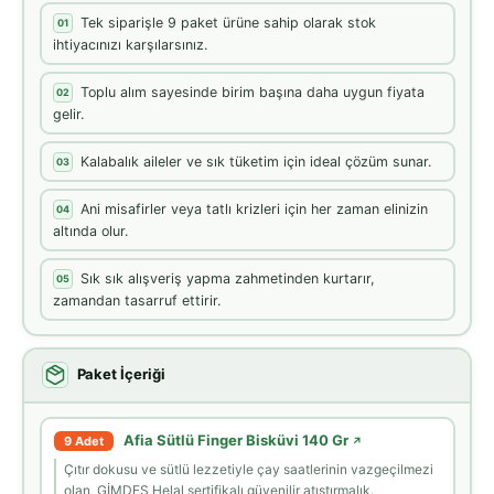
Tek siparişle 9 paket ürüne sahip olarak stok
01
ihtiyacınızı karşılarsınız.
Toplu alım sayesinde birim başına daha uygun fiyata
02
gelir.
Kalabalık aileler ve sık tüketim için ideal çözüm sunar.
03
Ani misafirler veya tatlı krizleri için her zaman elinizin
04
altında olur.
Sık sık alışveriş yapma zahmetinden kurtarır,
05
zamandan tasarruf ettirir.
Paket İçeriği
Afia Sütlü Finger Bisküvi 140 Gr
9 Adet
↗
Çıtır dokusu ve sütlü lezzetiyle çay saatlerinin vazgeçilmezi
olan, GİMDES Helal sertifikalı güvenilir atıştırmalık.