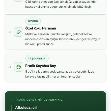
Cildi tahriş etmeyen özel alkolsüz yapısı sayesinde
hassas kullanıma uygundur, cildinizle bütünleşir.
ÖZGÜN
Özel Koku Harmanı
03
Miski ve amberin uyumlu karışımı, geleneksel ve
modern esans anlayışını birleştirerek dengeli ve özgün
bir koku profili sunar.
TAŞINABILIR
Pratik Seyahat Boy
04
5 cc'lik şık cam şişesi, çantanızda veya cebinizde
kolayca taşınabilir, her an ferahlık sağlar.
KOKU DENEYIMINDE FARKINIZ
Yoğ