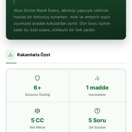
Aksa Sürme Klasik Esans, alkolsüz yapısıyla cildinize
hassas bir dokunuş sunarken, misk ve amberin eşsiz
uyumuyla sıradan kokulardan ayrılır. Gün boyu sizinle
kalan bu özel esans, etkileyici bir fark yaratır.
Rakamlarla Özet
6+
1 madde
Güvence Özelliği
Hammadde
5 CC
5 Soru
Net Miktar
Sık Sorulan