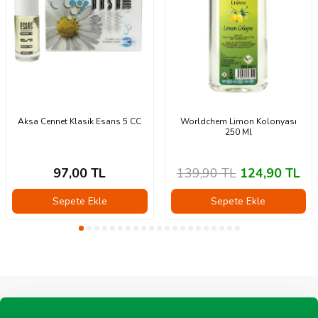
Aksa Cennet Klasik Esans 5 CC
Worldchem Limon Kolonyası
250 Ml
97,00
TL
139,90
TL
124,90
TL
Sepete Ekle
Sepete Ekle