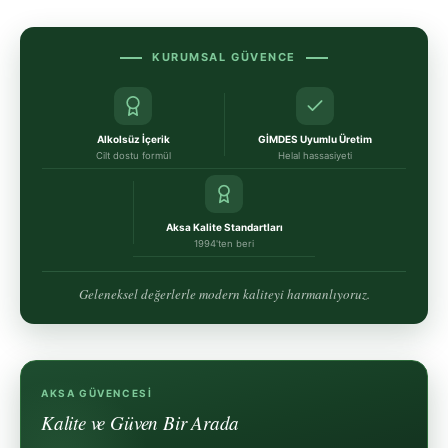
KURUMSAL GÜVENCE
Alkolsüz İçerik
GİMDES Uyumlu Üretim
Cilt dostu formül
Helal hassasiyeti
Aksa Kalite Standartları
1994'ten beri
Geleneksel değerlerle modern kaliteyi harmanlıyoruz.
AKSA GÜVENCESI
Kalite ve Güven Bir Arada