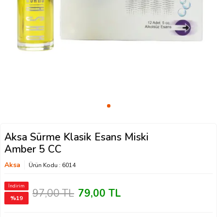
Aksa Sürme Klasik Esans Miski
Amber 5 CC
Aksa
Ürün Kodu :
6014
İndirim
97,00
TL
79,00
TL
%
19