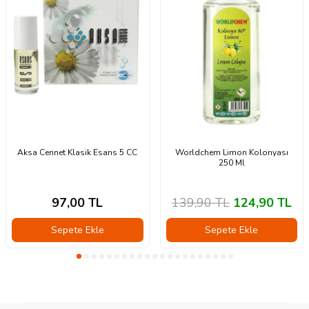
Aksa Cennet Klasik Esans 5 CC
Worldchem Limon Kolonyası
250 Ml
97,00
TL
139,90
TL
124,90
TL
Sepete Ekle
Sepete Ekle