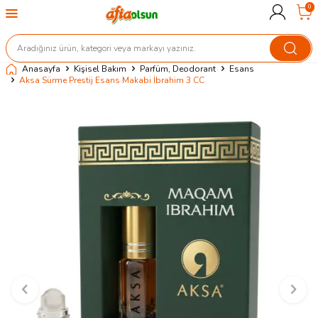
0
Anasayfa
Kişisel Bakım
Parfüm, Deodorant
Esans
Aksa Sürme Prestij Esans Makabi İbrahim 3 CC