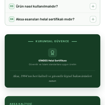
Ürün nasıl kullanılmalıdır?
03
Aksa esansları helal sertifikalı mıdır?
04
KURUMSAL GÜVENCE
GİMDES Helal Sertifikası
Güvenilir ve İslami standartlara uygun üretim
Aksa, 1994'ten beri kaliteli ve güvenilir kişisel bakım ürünleri
sunar.
AKSA KALITESI