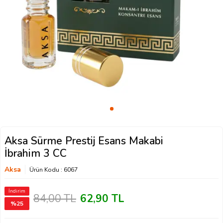
Aksa Sürme Prestij Esans Makabi
İbrahim 3 CC
Aksa
Ürün Kodu :
6067
İndirim
84,00
TL
62,90
TL
%
25