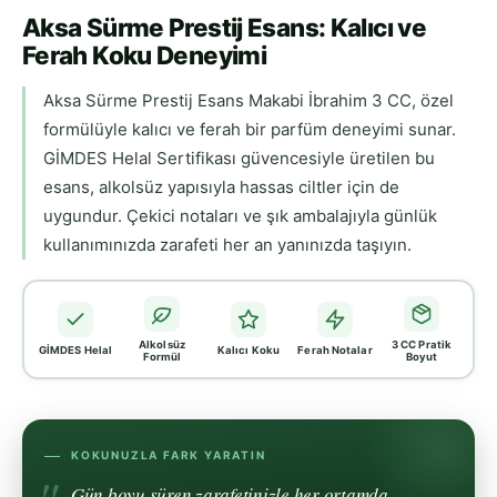
Aksa Sürme Prestij Esans: Kalıcı ve
Ferah Koku Deneyimi
Aksa Sürme Prestij Esans Makabi İbrahim 3 CC, özel
formülüyle kalıcı ve ferah bir parfüm deneyimi sunar.
GİMDES Helal Sertifikası güvencesiyle üretilen bu
esans, alkolsüz yapısıyla hassas ciltler için de
uygundur. Çekici notaları ve şık ambalajıyla günlük
kullanımınızda zarafeti her an yanınızda taşıyın.
Alkolsüz
3 CC Pratik
GİMDES Helal
Kalıcı Koku
Ferah Notalar
Formül
Boyut
KOKUNUZLA FARK YARATIN
Gün boyu süren zarafetinizle her ortamda