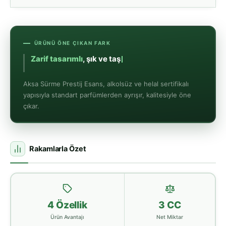
ÜRÜNÜ ÖNE ÇIKAN FARK
Aksa Sürme Prestij Esans, alkolsüz ve helal sertifikalı
yapısıyla standart parfümlerden ayrışır, kalitesiyle öne
çıkar.
Rakamlarla Özet
4 Özellik
3 CC
Ürün Avantajı
Net Miktar