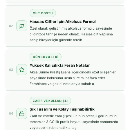
CILT DOSTU
Hassas Ciltler İçin Alkolsüz Formül
02
Özel olarak geliştirilmiş alkolsüz formülü sayesinde
cildinizde tahrişe neden olmaz. Hassas cilt yapısına
sahip bireyler için güvenle tercih
GÜN BOYU ETKI
Yüksek Kalıcılıkta Ferah Notalar
03
Aksa Sürme Prestij Esans, içeriğindeki özel bileşenler
sayesinde kokusunu uzun süre muhafaza eder.
Ferahlatıcı ve çekici notalarıyla sabah u
ZARIF VE KULLANIŞLI
Şık Tasarım ve Kolay Taşınabilirlik
04
Zarif ve estetik cam şişesi, ürünün prestijli görünümünü
tamamlar. 3 CC'lik pratik boyutu sayesinde çantanızda
veya cebinizde rahatlıkla taş