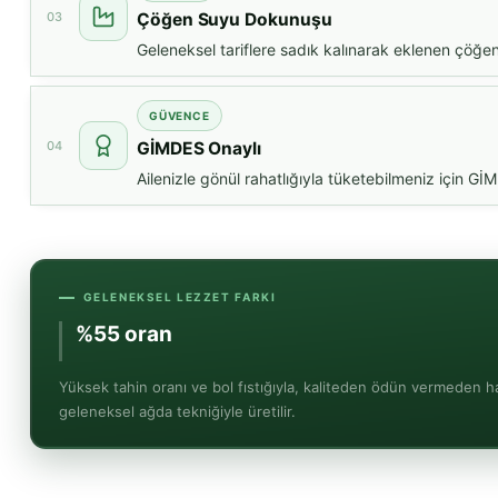
03
Çöğen Suyu Dokunuşu
Geleneksel tariflere sadık kalınarak eklenen çöğen
GÜVENCE
04
GİMDES Onaylı
Ailenizle gönül rahatlığıyla tüketebilmeniz için GİM
GELENEKSEL LEZZET FARKI
%55 oranında
susam tahini kul
Yüksek tahin oranı ve bol fıstığıyla, kaliteden ödün vermeden h
geleneksel ağda tekniğiyle üretilir.