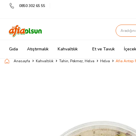
0850 302 65 55
Gıda
Atıştırmalık
Kahvaltılık
Et ve Tavuk
İçecek
Anasayfa
Kahvaltılık
Tahin, Pekmez, Helva
Helva
Afia Antep F