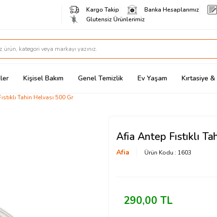
Kargo Takip
Banka Hesaplarımız
Glutensiz Ürünlerimiz
ler
Kişisel Bakım
Genel Temizlik
Ev Yaşam
Kırtasiye 
ıstıklı Tahin Helvası 500 Gr
Afia Antep Fıstıklı T
Afia
Ürün Kodu :
1603
290,00
TL