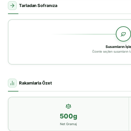
Tarladan Sofranıza
Susamların İşl
Özenle seçilen susamların 
Rakamlarla Özet
500g
Net Gramaj