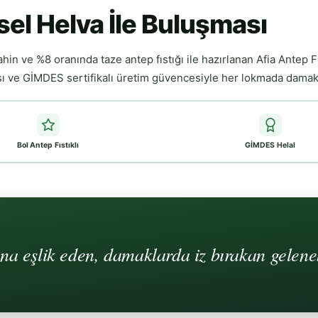
sel Helva İle Buluşması
 ve %8 oranında taze antep fıstığı ile hazırlanan Afia Antep Fıst
sı ve GİMDES sertifikalı üretim güvencesiyle her lokmada damak ç
Bol Antep Fıstıklı
GİMDES Helal
ına eşlik eden, damaklarda iz bırakan gelene