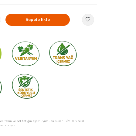
Sepete Ekle
iteli tahin ve bol fıstığın eşsiz uyumunu sunar. GİMDES helal
konuk oluyor.