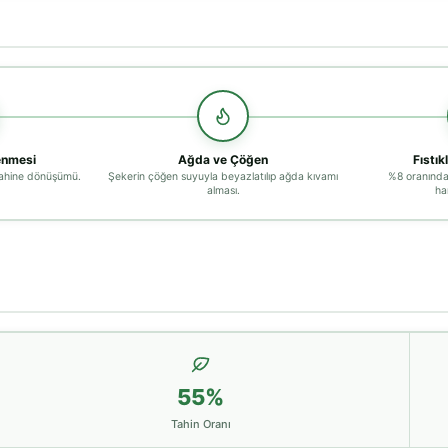
enmesi
Ağda ve Çöğen
Fıstık
tahine dönüşümü.
Şekerin çöğen suyuyla beyazlatılıp ağda kıvamı
%8 oranında t
alması.
ha
55%
Tahin Oranı