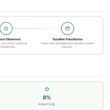
ların Eklenmesi
Tazelikle Paketlenme
aze antep fıstıkları ile
Doğru ısıda ambalajlanarak sofralara uzanan
rmanlanması.
yolculuk.
8%
Antep Fıstığı