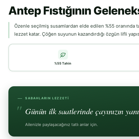
Antep Fıstığının Gelenek
Özenle seçilmiş susamlardan elde edilen %55 oranında tahin
lezzet katar. Çöğen suyunun kazandırdığı özgün lifli yapı
%55 Tahin
SABAHLARIN LEZZETI
Günün ilk saatlerinde çayınızın yan
Ailenizle paylaşacağınız tatlı anlar için.