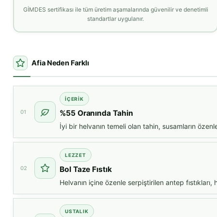
GİMDES sertifikası ile tüm üretim aşamalarında güvenilir ve denetimli
standartlar uygulanır.
Afia Neden Farklı
İÇERIK
01
%55 Oranında Tahin
İyi bir helvanın temeli olan tahin, susamların özenl
LEZZET
02
Bol Taze Fıstık
Helvanın içine özenle serpiştirilen antep fıstıkları,
USTALIK