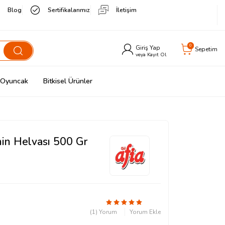
Blog
Sertifikalarımız
İletişim
0
Giriş Yap
Sepetim
veya Kayıt Ol
& Oyuncak
Bitkisel Ürünler
ahin Helvası 500 Gr
(1) Yorum
Yorum Ekle