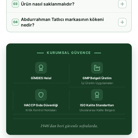
Ürün nasıl saklanmalıdır?
03
Abdurrahman Tatlıcı markasının kökeni
04
nedir?
KURUMSAL GÜVENCE
GİMDES Helal
GMP Belgeli Üretim
İyi Üretim Uygulamaları
HACCP Gıda Güvenliği
ISO Kalite Standartları
Kritik Kontrol Noktaları
Uluslararası Kalite Belgesi
1946'dan beri güvenle sofralarda.