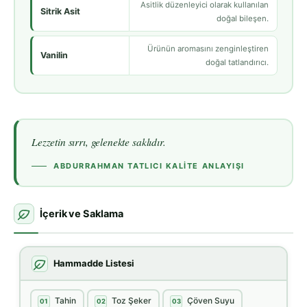
Asitlik düzenleyici olarak kullanılan
Sitrik Asit
doğal bileşen.
Ürünün aromasını zenginleştiren
Vanilin
doğal tatlandırıcı.
Lezzetin sırrı, gelenekte saklıdır.
ABDURRAHMAN TATLICI KALITE ANLAYIŞI
İçerik ve Saklama
Hammadde Listesi
Tahin
Toz Şeker
Çöven Suyu
01
02
03