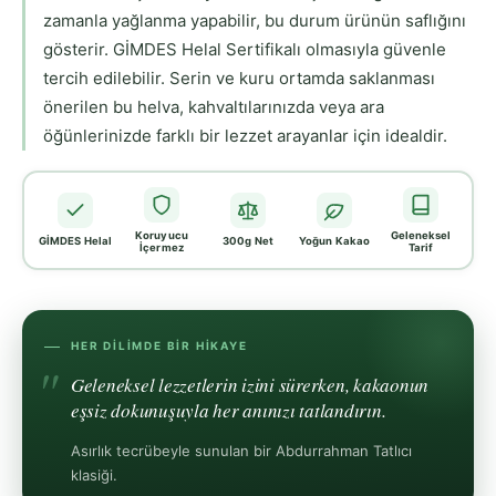
zamanla yağlanma yapabilir, bu durum ürünün saflığını
gösterir. GİMDES Helal Sertifikalı olmasıyla güvenle
tercih edilebilir. Serin ve kuru ortamda saklanması
önerilen bu helva, kahvaltılarınızda veya ara
öğünlerinizde farklı bir lezzet arayanlar için idealdir.
Koruyucu
Geleneksel
GİMDES Helal
300g Net
Yoğun Kakao
İçermez
Tarif
HER DILIMDE BIR HIKAYE
Geleneksel lezzetlerin izini sürerken, kakaonun
eşsiz dokunuşuyla her anınızı tatlandırın.
Asırlık tecrübeyle sunulan bir Abdurrahman Tatlıcı
klasiği.