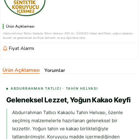
Ürün Açıklaması
Abdurrahman Tatlıcı Kakaolu Tahin Helvası 300 Gr, GİMDES Helal sertifikalı, yoğun kakaolu
lezzeti ve geleneksel tarifiyle kahvaltı ve ara öğünlere özel.
Fiyat Alarmı
Ürün Açıklaması
Yorumlar
ABDURRAHMAN TATLICI · TAHIN HELVASI
Geleneksel Lezzet, Yoğun Kakao Keyfi
Abdurrahman Tatlıcı Kakaolu Tahin Helvası, özenle
seçilmiş malzemelerle hazırlanan geleneksel bir
lezzettir. Yoğun tahin ve kakao birlikteliğiyle
tatlandırılmıştır. Koruyucu madde içermediğinden