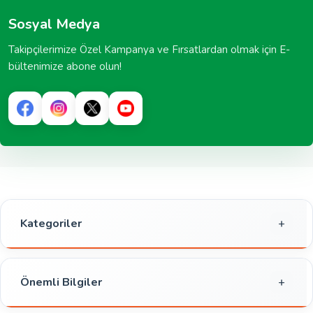
Sosyal Medya
Takipçilerimize Özel Kampanya ve Fırsatlardan olmak için E-
bültenimize abone olun!
Kategoriler
Gıda
Kahvaltılık
Önemli Bilgiler
Atıştırmalık