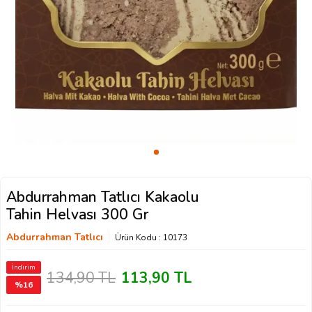
Abdurrahman Tatlıcı Kakaolu
Tahin Helvası 300 Gr
Abdurrahman Tatlıcı
Ürün Kodu :
10173
İndirim
134,90
TL
113,90
TL
%
16