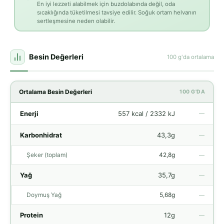
En iyi lezzeti alabilmek için buzdolabında değil, oda
sıcaklığında tüketilmesi tavsiye edilir. Soğuk ortam helvanın
sertleşmesine neden olabilir.
Besin Değerleri
100 g'da ortalama
Ortalama Besin Değerleri
100 G'DA
Enerji
557 kcal / 2332 kJ
—
Karbonhidrat
43,3g
—
Şeker (toplam)
42,8g
—
Yağ
35,7g
—
Doymuş Yağ
5,68g
—
Protein
12g
—