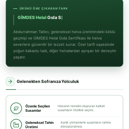
ÜRÜNÜ ÖNE ÇIKARAN FARK
Yoğ
Abdurrahman Tatlıcı, geleneksel helva üretimindeki köklü
geçmişi ve GİMDES Helal Gıda Sertifikası ile helva
severlere güvenilir bir lezzet sunar. Özel tarifi sayesinde
yoğun kakaolu tadı, diğer helvalardan ayrışan bir deneyim
yaşatır.
Gelenekten Sofranıza Yolculuk
Özenle Seçilen
Helvanın temelini oluşturan kaliteli
Susamlar
susamların titizlikle seçimi.
Geleneksel Tahin
Asırlık yöntemlerle susamların tahine
Üretimi
dönüştürülmesi.