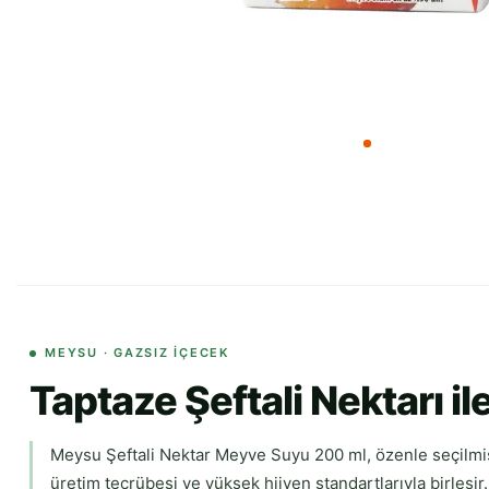
MEYSU · GAZSIZ İÇECEK
Taptaze Şeftali Nektarı il
Meysu Şeftali Nektar Meyve Suyu 200 ml, özenle seçilmiş
üretim tecrübesi ve yüksek hijyen standartlarıyla birleşir. 