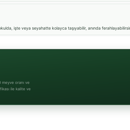
ulda, işte veya seyahatte kolayca taşıyabilir, anında ferahlayabilirsi
0 meyve oranı ve
kası ile kalite ve