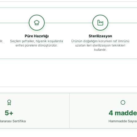
Püre Hazırlığı
Sterilizasyon
ir.
Seçilen şeftaliler, hijyenik koşullarda
Ürünün doğallığını korurken raf ömrünü
enfes pürelere dönüştürülür.
uzatan ileri sterilizasyon teknikleri
kullanılır.
5+
4 madde
lararası Sertifika
Hammadde Sayıs