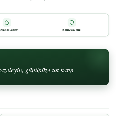
hlatıcı Lezzet
Koruyucusuz
tazeleyin, gününüze tat katın.