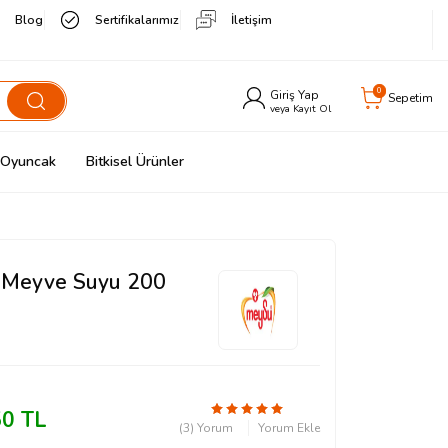
Blog
Sertifikalarımız
İletişim
0
Giriş Yap
Sepetim
veya Kayıt Ol
& Oyuncak
Bitkisel Ürünler
r Meyve Suyu 200
50
TL
(3) Yorum
Yorum Ekle