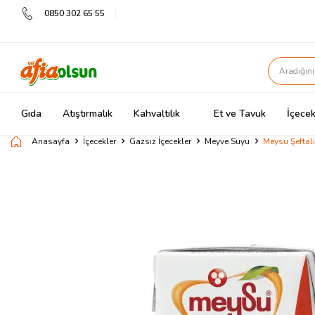
0850 302 65 55
Gıda
Atıştırmalık
Kahvaltılık
Et ve Tavuk
İçecek
Anasayfa
İçecekler
Gazsız İçecekler
Meyve Suyu
Meysu Şeftal