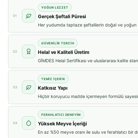
YOĞUN LEZZET
01
Gerçek Şeftali Püresi
Her yudumda taptaze şeftalilerin doğal ve yoğun lez
GÜVENILIR TERCIH
02
Helal ve Kaliteli Üretim
GİMDES Helal Sertifikası ve uluslararası kalite sta
TEMIZ İÇERIK
03
Katkısız Yapı
Hiçbir koruyucu madde içermeyen formülü sayesind
FERAHLATICI DENEYIM
04
Yüksek Meyve İçeriği
En az %50 meyve oranı ile sulu ve ferahlatıcı bir d