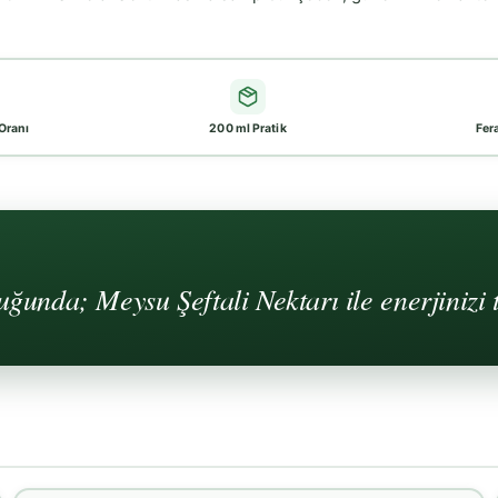
Oranı
200 ml Pratik
Fera
uğunda; Meysu Şeftali Nektarı ile enerjinizi 