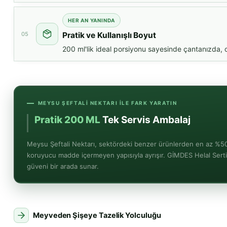
HER AN YANINDA
05
Pratik ve Kullanışlı Boyut
200 ml'lik ideal porsiyonu sayesinde çantanızda, ok
MEYSU ŞEFTALI NEKTARI ILE FARK YARATIN
Pratik 200 ML
Tek Servis Ambalaj
Meysu Şeftali Nektarı, sektördeki benzer ürünlerden en az %5
koruyucu madde içermeyen yapısıyla ayrışır. GİMDES Helal Sertifi
güveni bir arada sunar.
Meyveden Şişeye Tazelik Yolculuğu