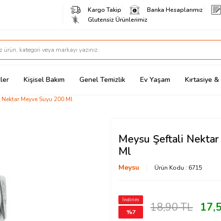
Kargo Takip
Banka Hesaplarımız
Glutensiz Ürünlerimiz
ler
Kişisel Bakım
Genel Temizlik
Ev Yaşam
Kırtasiye 
i Nektar Meyve Suyu 200 Ml
Meysu Şeftali Nekta
Ml
Meysu
Ürün Kodu :
6715
İndirim
18,90
TL
17,
%
7