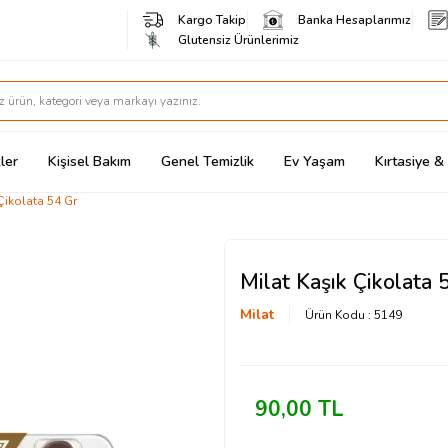
Kargo Takip
Banka Hesaplarımız
Glutensiz Ürünlerimiz
ler
Kişisel Bakım
Genel Temizlik
Ev Yaşam
Kırtasiye 
Çikolata 54 Gr
Milat Kaşık Çikolata 
Milat
Ürün Kodu :
5149
90,00
TL