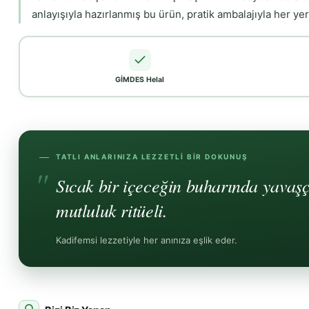
anlayışıyla hazırlanmış bu ürün, pratik ambalajıyla her yerde
GİMDES Helal
TATLI ANLARINIZA LEZZETLI BIR DOKUNUŞ
Sıcak bir içeceğin buharında yavaş
mutluluk ritüeli.
Kadifemsi lezzetiyle her anınıza eşlik eder.