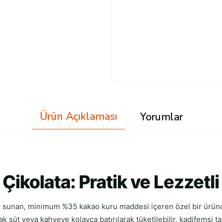
Ürün Açıklaması
Yorumlar
Çikolata: Pratik ve Lezzetli
mi sunan, minimum %35 kakao kuru maddesi içeren özel bir üründü
k süt veya kahveye kolayca batırılarak tüketilebilir, kadifemsi tadı