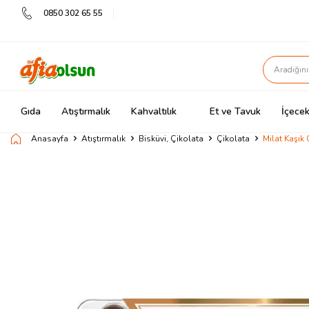
0850 302 65 55
Gıda
Atıştırmalık
Kahvaltılık
Et ve Tavuk
İçecek
Anasayfa
Atıştırmalık
Bisküvi, Çikolata
Çikolata
Milat Kaşık 