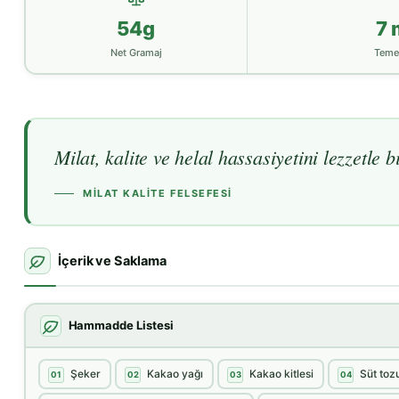
54g
7 
Net Gramaj
Teme
Milat, kalite ve helal hassasiyetini lezzetle 
MILAT KALITE FELSEFESI
İçerik ve Saklama
Hammadde Listesi
Şeker
Kakao yağı
Kakao kitlesi
Süt toz
01
02
03
04