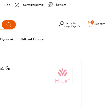
Blog
Sertifikalarımız
İletişim
0
Giriş Yap
Sepetim
veya Kayıt Ol
& Oyuncak
Bitkisel Ürünler
54 Gr