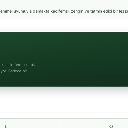
mmel uyumuyla damakta kadifemsi, zengin ve tatmin edici bir lezzet bı
ikası ile öne çıkarak
tıyor. Sadece bir