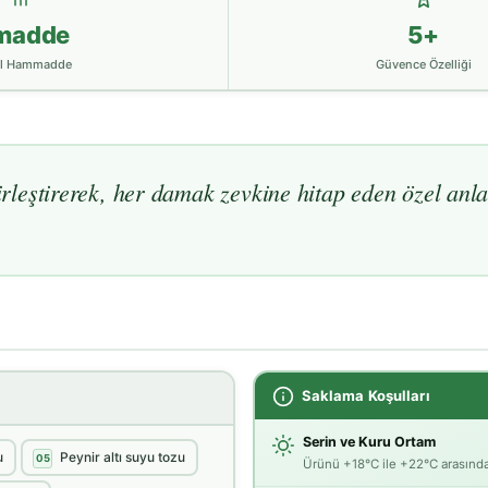
madde
5+
l Hammadde
Güvence Özelliği
birleştirerek, her damak zevkine hitap eden özel anla
Saklama Koşulları
Serin ve Kuru Ortam
u
Peynir altı suyu tozu
05
Ürünü +18°C ile +22°C arasında,