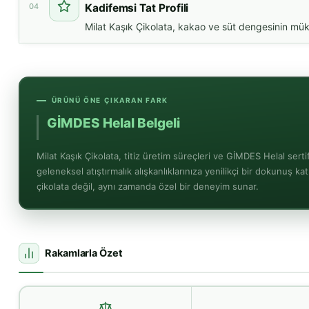
04
Kadifemsi Tat Profili
Milat Kaşık Çikolata, kakao ve süt dengesinin müke
ÜRÜNÜ ÖNE ÇIKARAN FARK
GİMDES Helal Belgeli
Güvenli Üretim
Milat Kaşık Çikolata, titiz üretim süreçleri ve GİMDES Helal sertif
geleneksel atıştırmalık alışkanlıklarınıza yenilikçi bir dokunuş ka
çikolata değil, aynı zamanda özel bir deneyim sunar.
Rakamlarla Özet