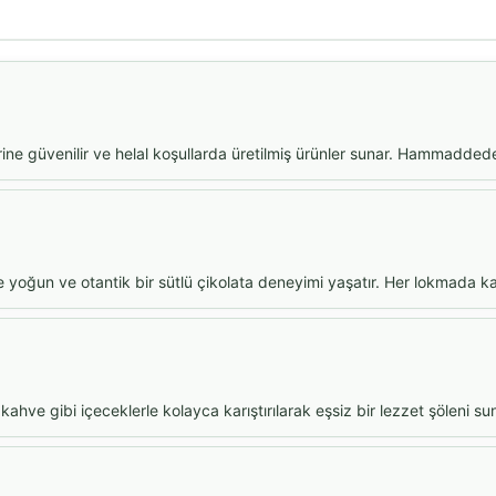
erine güvenilir ve helal koşullarda üretilmiş ürünler sunar. Hammadde
oğun ve otantik bir sütlü çikolata deneyimi yaşatır. Her lokmada kadi
ahve gibi içeceklerle kolayca karıştırılarak eşsiz bir lezzet şöleni s