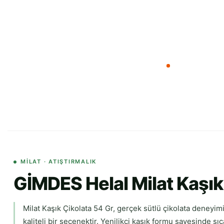
MILAT · ATIŞTIRMALIK
GİMDES Helal Milat Kaşık 
Milat Kaşık Çikolata 54 Gr, gerçek sütlü çikolata deneyi
kaliteli bir seçenektir. Yenilikçi kaşık formu sayesinde sıca