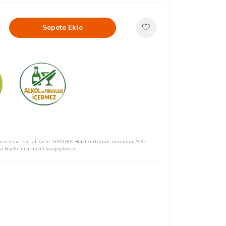
Sepete Ekle
rinize eşsiz bir tat katın. GİMDES Helal sertifikalı, minimum %35
a keyifli anlarınızın vazgeçilmezi.