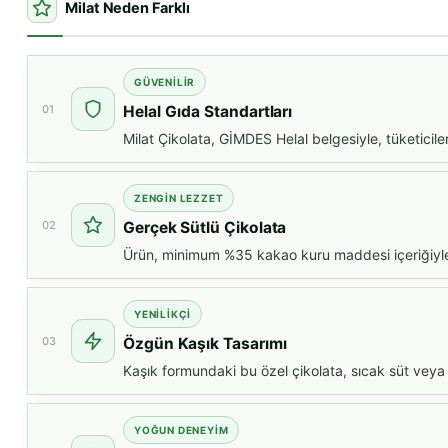
Milat Neden Farklı
GÜVENILIR
01
Helal Gıda Standartları
Milat Çikolata, GİMDES Helal belgesiyle, tüketicil
ZENGIN LEZZET
02
Gerçek Sütlü Çikolata
Ürün, minimum %35 kakao kuru maddesi içeriğiyle y
YENILIKÇI
03
Özgün Kaşık Tasarımı
Kaşık formundaki bu özel çikolata, sıcak süt veya k
YOĞUN DENEYIM