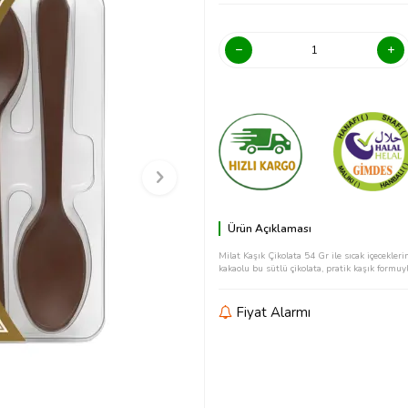
Ürün Açıklaması
Milat Kaşık Çikolata 54 Gr ile sıcak içecekle
kakaolu bu sütlü çikolata, pratik kaşık formuyl
Fiyat Alarmı