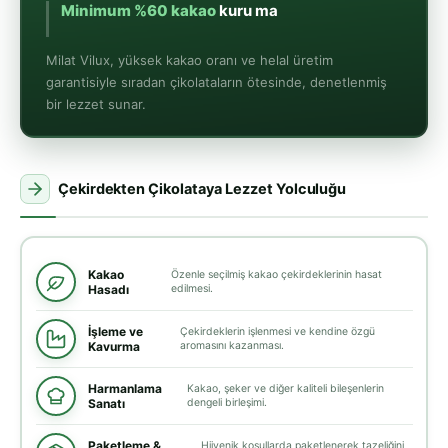
Minimum %60 kakao
kuru maddesi içeriği
Milat Vilux, yüksek kakao oranı ve helal üretim
garantisiyle sıradan çikolataların ötesinde, denetlenmiş
bir lezzet sunar.
Çekirdekten Çikolataya Lezzet Yolculuğu
Kakao
Özenle seçilmiş kakao çekirdeklerinin hasat
Hasadı
edilmesi.
İşleme ve
Çekirdeklerin işlenmesi ve kendine özgü
Kavurma
aromasını kazanması.
Harmanlama
Kakao, şeker ve diğer kaliteli bileşenlerin
Sanatı
dengeli birleşimi.
Paketleme &
Hijyenik koşullarda paketlenerek tazeliğini