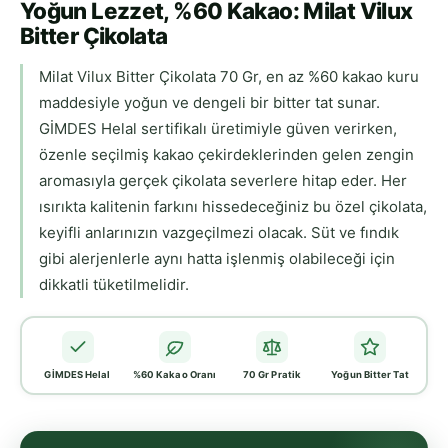
Yoğun Lezzet, %60 Kakao: Milat Vilux
Bitter Çikolata
Milat Vilux Bitter Çikolata 70 Gr, en az %60 kakao kuru
maddesiyle yoğun ve dengeli bir bitter tat sunar.
GİMDES Helal sertifikalı üretimiyle güven verirken,
özenle seçilmiş kakao çekirdeklerinden gelen zengin
aromasıyla gerçek çikolata severlere hitap eder. Her
ısırıkta kalitenin farkını hissedeceğiniz bu özel çikolata,
keyifli anlarınızın vazgeçilmezi olacak. Süt ve fındık
gibi alerjenlerle aynı hatta işlenmiş olabileceği için
dikkatli tüketilmelidir.
GİMDES Helal
%60 Kakao Oranı
70 Gr Pratik
Yoğun Bitter Tat