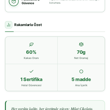
Güvence
koruması.
Rakamlarla Özet
60%
70g
Kakao Oranı
Net Gramaj
1 Sertifika
5 madde
Helal Güvencesi
Ana İçerik
Her ısırıkta kalite, her üretimde güven: Milat Çikolata.