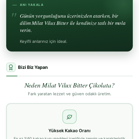
ANI YAKALA
Günün yorgunluğunu üzerinizden atarken, bir
dilim Milat Vilux Bitter ile kendinize tatlı bir mola
verin.
Keyifli anlarınız için ideal.
Bizi Biz Yapan
Neden Milat Vilux Bitter Çikolata?
Fark yaratan lezzet ve güven odaklı üretim.
Yüksek Kakao Oranı
En az %60 kakao kuru maddesi içeriğiyle zengin ve karakteristik