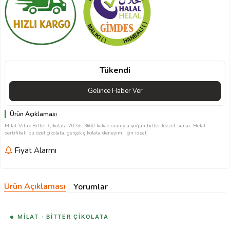
Tükendi
Gelince Haber Ver
Ürün Açıklaması
Milat Vilux Bitter Çikolata 70 Gr, %60 kakao oranıyla yoğun bitter lezzet sunar. Helal
sertifikalı bu özel çikolata, gerçek çikolata deneyimi için ideal.
Fiyat Alarmı
Ürün Açıklaması
Yorumlar
MILAT · BITTER ÇIKOLATA