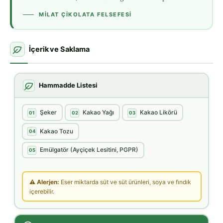
MILAT ÇIKOLATA FELSEFESI
İçerik ve Saklama
Hammadde Listesi
Şeker
Kakao Yağı
Kakao Likörü
01
02
03
Kakao Tozu
04
Emülgatör (Ayçiçek Lesitini, PGPR)
05
⚠ Alerjen:
Eser miktarda süt ve süt ürünleri, soya ve fındık
içerebilir.