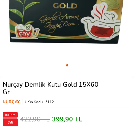
Nurçay Demlik Kutu Gold 15X60
Gr
NURÇAY
Ürün Kodu :
5112
İndirim
422,90
TL
399,90
TL
%
5