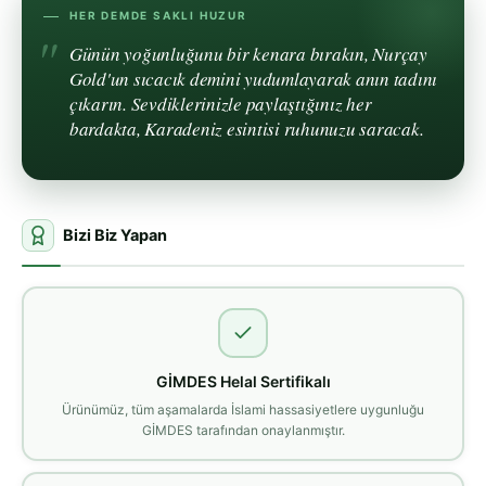
HER DEMDE SAKLI HUZUR
Günün yoğunluğunu bir kenara bırakın, Nurçay
Gold'un sıcacık demini yudumlayarak anın tadını
çıkarın. Sevdiklerinizle paylaştığınız her
bardakta, Karadeniz esintisi ruhunuzu saracak.
Bizi Biz Yapan
GİMDES Helal Sertifikalı
Ürünümüz, tüm aşamalarda İslami hassasiyetlere uygunluğu
GİMDES tarafından onaylanmıştır.