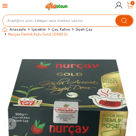
0
Anasayfa
İçecekler
Çay, Kahve
Siyah Çay
Nurçay Demlik Kutu Gold 15X60 Gr