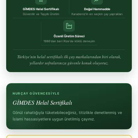
GİMDES Helal Sertifikalı
Doğal Hammadde
Güvenilir ve Tayyib Üretim
Karadeniz'in en seçkin çay yaprakları
Özenli Üretim Süreci
1986'dan beri Rize'de köklü deneyim
Türkiye'nin helal sertifikalı ilk çay markalarından biri olarak,
yıllardır sofralarınıza güvenle konuk oluyoruz.
NURÇAY GÜVENCESIYLE
GİMDES Helal Sertifikalı
Gönül rahatlığıyla tüketebileceğiniz, titizlikle denetlenmiş ve
İslami hassasiyetlere uygun üretilmiş çayınız.