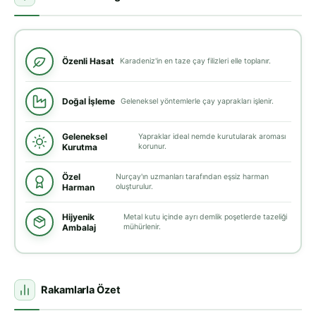
Özenli Hasat
Karadeniz'in en taze çay filizleri elle toplanır.
Doğal İşleme
Geleneksel yöntemlerle çay yaprakları işlenir.
Geleneksel
Yapraklar ideal nemde kurutularak aroması
Kurutma
korunur.
Özel
Nurçay'ın uzmanları tarafından eşsiz harman
Harman
oluşturulur.
Hijyenik
Metal kutu içinde ayrı demlik poşetlerde tazeliği
Ambalaj
mühürlenir.
Rakamlarla Özet