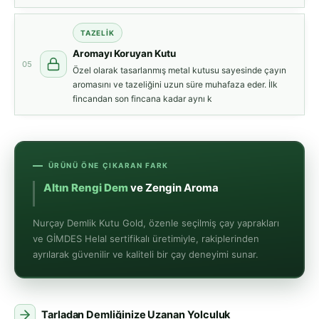
TAZELİK
Aromayı Koruyan Kutu
05
Özel olarak tasarlanmış metal kutusu sayesinde çayın
aromasını ve tazeliğini uzun süre muhafaza eder. İlk
fincandan son fincana kadar aynı k
ÜRÜNÜ ÖNE ÇIKARAN FARK
Altın Rengi Dem
ve Zengin Aroma
Nurçay Demlik Kutu Gold, özenle seçilmiş çay yaprakları
ve GİMDES Helal sertifikalı üretimiyle, rakiplerinden
ayrılarak güvenilir ve kaliteli bir çay deneyimi sunar.
Tarladan Demliğinize Uzanan Yolculuk