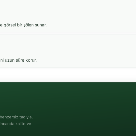
 görsel bir şölen sunar.
ni uzun süre korur.
benzersiz tadıyla,
incanda kalite ve