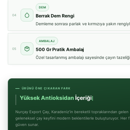
DEM
04
Berrak Dem Rengi
Demleme sonrası parlak ve kırmızıya yakın rengiyle
AMBALAJ
05
500 Gr Pratik Ambalaj
Özel tasarlanmış ambalajı sayesinde çayın tazeliği
ÜRÜNÜ ÖNE ÇIKARAN FARK
Yüksek Antioksidan
İçeriği
Nurçay Export Çay, Karadeniz'in bereketli topraklarından gelen 
geleneksel çay keyfini modern beklentilerle buluşturuyor. Her f
güven sunar.