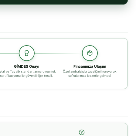
GİMDES Onayı
Fincanınıza Ulaşım
elal ve Tayyib standartlarına uygunluk
Özel ambalajıyla tazeliğini koruyarak
sertifikasyonu ile güvenilirliğin tescili.
sofralarınıza lezzetle gelmesi.