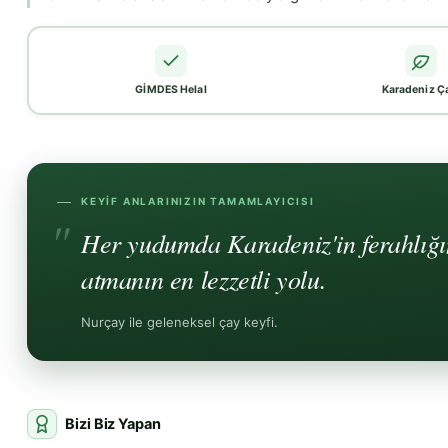
GİMDES Helal
Karadeniz Ç
KEYIF ANLARINIZIN TAMAMLAYICISI
Her yudumda Karadeniz'in ferahlığın
atmanın en lezzetli yolu.
Nurçay ile geleneksel çay keyfi.
Bizi Biz Yapan