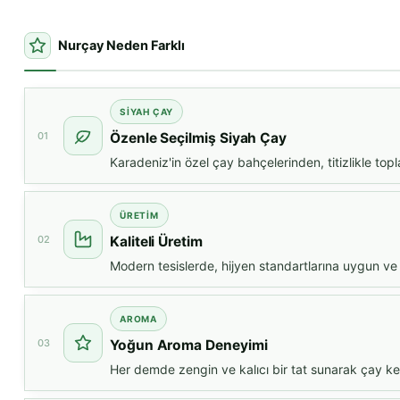
Nurçay Neden Farklı
SIYAH ÇAY
01
Özenle Seçilmiş Siyah Çay
Karadeniz'in özel çay bahçelerinden, titizlikle topl
ÜRETIM
02
Kaliteli Üretim
Modern tesislerde, hijyen standartlarına uygun ve k
AROMA
03
Yoğun Aroma Deneyimi
Her demde zengin ve kalıcı bir tat sunarak çay keyf