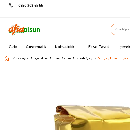
0850 302 65 55
Gıda
Atıştırmalık
Kahvaltılık
Et ve Tavuk
İçecek
Anasayfa
İçecekler
Çay, Kahve
Siyah Çay
Nurçay Export Çay 