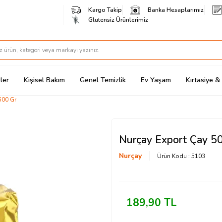
Kargo Takip
Banka Hesaplarımız
Glutensiz Ürünlerimiz
ler
Kişisel Bakım
Genel Temizlik
Ev Yaşam
Kırtasiye 
500 Gr
Nurçay Export Çay 5
Nurçay
Ürün Kodu :
5103
189,90
TL