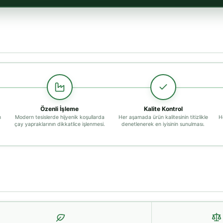
Özenli İşleme
Kalite Kontrol
n
Modern tesislerde hijyenik koşullarda
Her aşamada ürün kalitesinin titizlikle
H
çay yapraklarının dikkatlice işlenmesi.
denetlenerek en iyisinin sunulması.