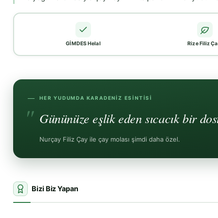
GİMDES Helal
Rize Filiz Ça
HER YUDUMDA KARADENIZ ESINTISI
Gününüze eşlik eden sıcacık bir dost,
Nurçay Filiz Çay ile çay molası şimdi daha özel.
Bizi Biz Yapan