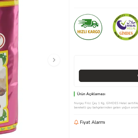
Ürün Açıklaması
Nurçay Filiz Çay 1 Kg, GİMDES Helal sertifikal
bereketli çay bahçelerinden gelen yoğun aromas
Fiyat Alarmı