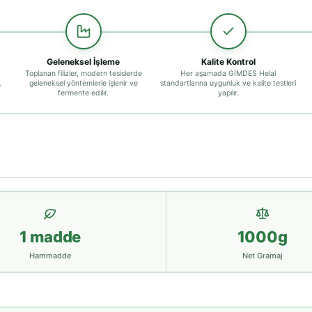
Geleneksel İşleme
Kalite Kontrol
Toplanan filizler, modern tesislerde
Her aşamada GİMDES Helal
.
geleneksel yöntemlerle işlenir ve
standartlarına uygunluk ve kalite testleri
fermente edilir.
yapılır.
1 madde
1000g
Hammadde
Net Gramaj