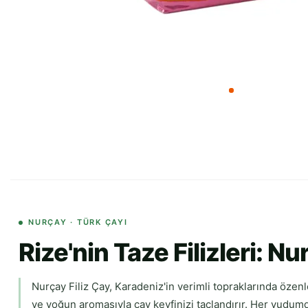
NURÇAY · TÜRK ÇAYI
Rize'nin Taze Filizleri: Nu
Nurçay Filiz Çay, Karadeniz'in verimli topraklarında özenl
ve yoğun aromasıyla çay keyfinizi taçlandırır. Her yudumd