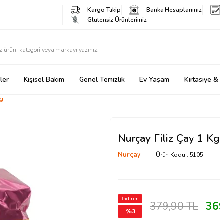
Kargo Takip
Banka Hesaplarımız
Glutensiz Ürünlerimiz
ler
Kişisel Bakım
Genel Temizlik
Ev Yaşam
Kırtasiye 
Kg
Nurçay Filiz Çay 1 Kg
Nurçay
Ürün Kodu :
5105
İndirim
379,90
TL
36
%
3