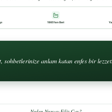
yı
1985'ten Beri
Ya
 sohbetlerinize anlam katan enfes bir lezzet.
Neden Nurçay Filiz Çay?