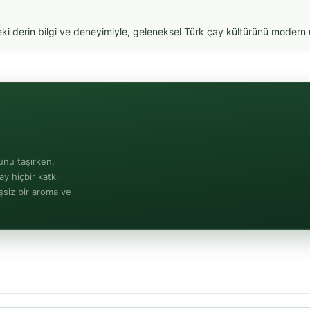
i derin bilgi ve deneyimiyle, geleneksel Türk çay kültürünü modern ür
runu taşırken,
ay hiçbir katkı
şsiz bir aroma ve