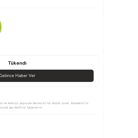
Tükendi
Gelince Haber Ver
ı ve katkısız yapısıyla benzersiz bir lezzet sunar. Karadeniz'in
ıyla çay keyfinizi taçlandırın.