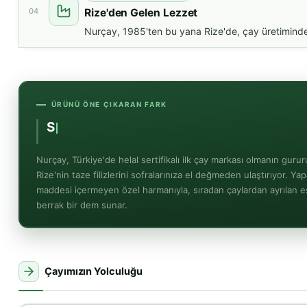
04
Rize'den Gelen Lezzet
Nurçay, 1985'ten bu yana Rize'de, çay üretimindek
ÜRÜNÜ ÖNE ÇIKARAN FARK
Sadece Mayıs Sürgünü G
Nurçay, Türkiye'de helal sertifikalı ilk çay markası olmanın guru
Rize'nin taze filizlerini sofralarınıza el değmeden ulaştırıyor. Yap
maddesi içermeyen özel harmanıyla, sıradan çaylardan ayrılan e
berrak bir dem sunar.
Çayımızın Yolculuğu