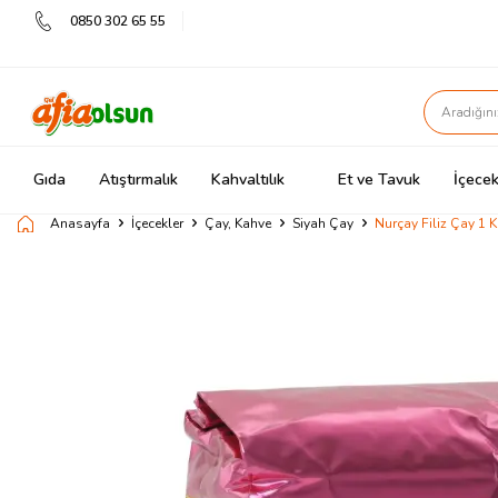
0850 302 65 55
Gıda
Atıştırmalık
Kahvaltılık
Et ve Tavuk
İçecek
Anasayfa
İçecekler
Çay, Kahve
Siyah Çay
Nurçay Filiz Çay 1 