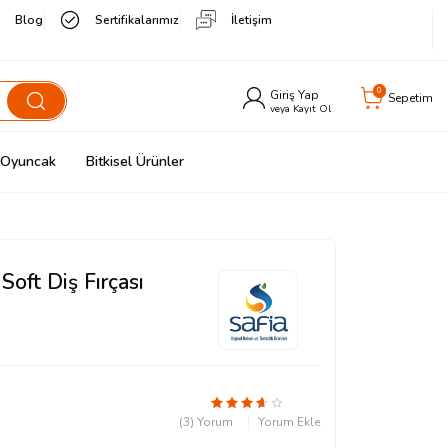
Blog
Sertifikalarımız
İletişim
0
Giriş Yap
Sepetim
veya Kayıt Ol
& Oyuncak
Bitkisel Ürünler
oft Diş Fırçası
(3) Yorum
Yorum Ekle