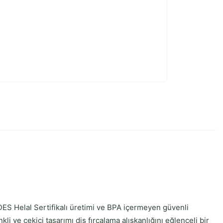
DES Helal Sertifikalı üretimi ve BPA içermeyen güvenli
i ve çekici tasarımı diş fırçalama alışkanlığını eğlenceli bir