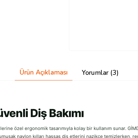
Ürün Açıklaması
Yorumlar (3)
üvenli Diş Bakımı
llerine özel ergonomik tasarımıyla kolay bir kullanım sunar. GİM
şak naylon kılları hassas diş etlerini nazikçe temizlerken, renkl