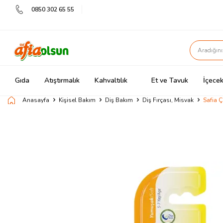
0850 302 65 55
Gıda
Atıştırmalık
Kahvaltılık
Et ve Tavuk
İçecek
Anasayfa
Kişisel Bakım
Diş Bakım
Diş Fırçası, Misvak
Safia 