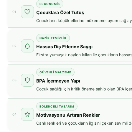
ERGONOMIK
01
Çocuklara Özel Tutuş
Çocukların küçük ellerine mükemmel uyum sağlayan
NAZIK TEMIZLIK
02
Hassas Diş Etlerine Saygı
Ekstra yumuşak naylon kılları ile çocukların hassas 
GÜVENLI MALZEME
03
BPA İçermeyen Yapı
Çocuk sağlığı için kritik öneme sahip olan BPA içe
EĞLENCELI TASARIM
04
Motivasyonu Artıran Renkler
Canlı renkleri ve çocukların ilgisini çeken sevimli 