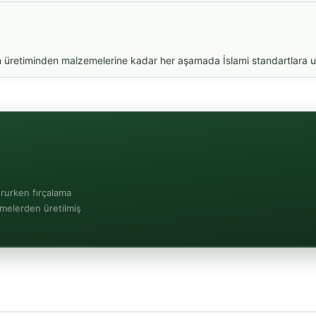
n üretiminden malzemelerine kadar her aşamada İslami standartlara uy
orurken fırçalama
zemelerden üretilmiş