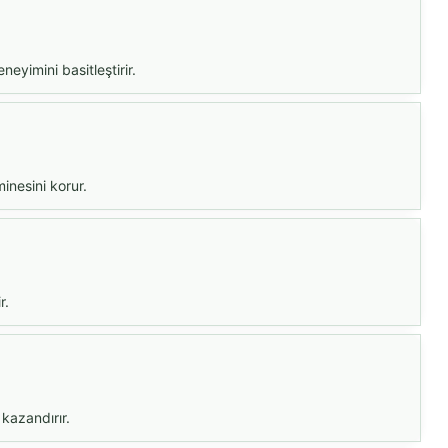
yimini basitleştirir.
inesini korur.
r.
 kazandırır.