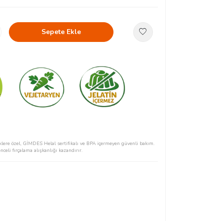
Sepete Ekle
klere özel, GİMDES Helal sertifikalı ve BPA içermeyen güvenli bakım.
celi fırçalama alışkanlığı kazandırır.