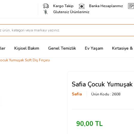
Kargo Takip
Banka Hesaplarımız
Glutensiz Ürünlerimiz
ler
Kişisel Bakım
Genel Temizlik
Ev Yaşam
Kırtasiye 
Çocuk Yumuşak Soft Diş Fırçası
Safia Çocuk Yumuşak S
Safia
Ürün Kodu :
2608
90,00
TL