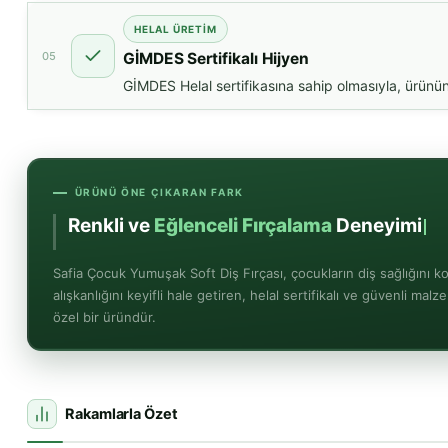
HELAL ÜRETIM
05
GİMDES Sertifikalı Hijyen
GİMDES Helal sertifikasına sahip olmasıyla, ürünü
ÜRÜNÜ ÖNE ÇIKARAN FARK
Renkli ve
Eğlenceli Fırçalama
Deneyimi
Safia Çocuk Yumuşak Soft Diş Fırçası, çocukların diş sağlığını k
alışkanlığını keyifli hale getiren, helal sertifikalı ve güvenli mal
özel bir üründür.
Rakamlarla Özet