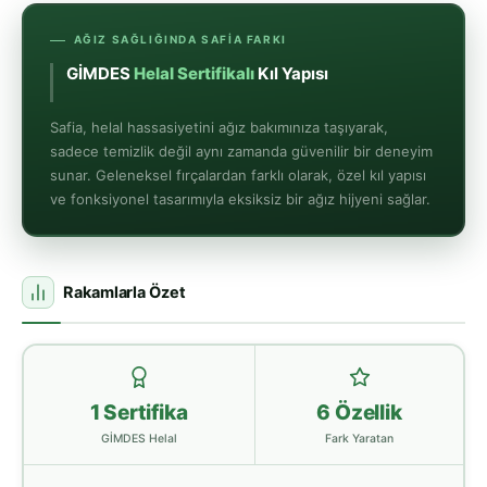
AĞIZ SAĞLIĞINDA SAFIA FARKI
GİMDES
Helal Sertifikalı
Kıl Yapısı
Safia, helal hassasiyetini ağız bakımınıza taşıyarak,
sadece temizlik değil aynı zamanda güvenilir bir deneyim
sunar. Geleneksel fırçalardan farklı olarak, özel kıl yapısı
ve fonksiyonel tasarımıyla eksiksiz bir ağız hijyeni sağlar.
Rakamlarla Özet
1 Sertifika
6 Özellik
GİMDES Helal
Fark Yaratan