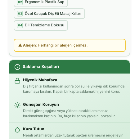
Ergonomik Plastik Sap
02
Özel Kauçuk Diş Eti Masaj Kılları
03
Dil Temizleme Dokusu
04
⚠ Alerjen:
Herhangi bir alerjen içermez.
Saklama Koşulları
Hijyenik Muhafaza
Diş fırçanızı kullanımdan sonra bol su ile yıkayıp dik konumda
kurumaya bırakın. Kapalı bir kapta saklamak hijyenini korur.
Güneşten Koruyun
Direkt güneş ışığına veya yüksek sıcaklıklara maruz
bırakmaktan kaçının. Bu, fırça kıllarının yapısını bozabilir.
Kuru Tutun
Nemli ortamlardan uzak tutarak bakteri üremesini engelleyin