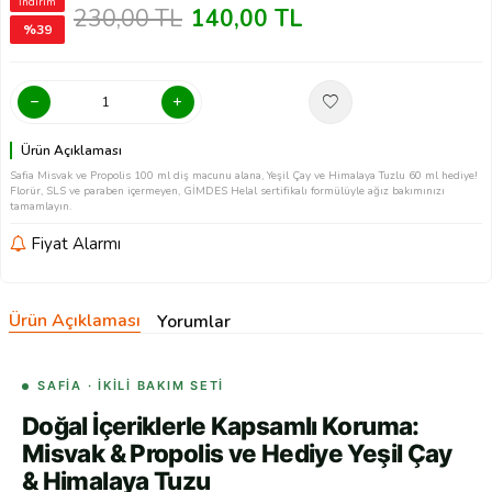
İndirim
230,00
TL
140,00
TL
%
39
Ürün Açıklaması
Safia Misvak ve Propolis 100 ml diş macunu alana, Yeşil Çay ve Himalaya Tuzlu 60 ml hediye!
Florür, SLS ve paraben içermeyen, GİMDES Helal sertifikalı formülüyle ağız bakımınızı
tamamlayın.
Fiyat Alarmı
Ürün Açıklaması
Yorumlar
SAFIA · İKILI BAKIM SETI
Doğal İçeriklerle Kapsamlı Koruma:
Misvak & Propolis ve Hediye Yeşil Çay
& Himalaya Tuzu