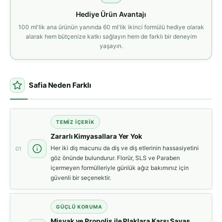
Hediye Ürün Avantajı
100 ml'lik ana ürünün yanında 60 ml'lik ikinci formülü hediye olarak
alarak hem bütçenize katkı sağlayın hem de farklı bir deneyim
yaşayın.
Safia Neden Farklı
TEMIZ İÇERIK
Zararlı Kimyasallara Yer Yok
Her iki diş macunu da diş ve diş etlerinin hassasiyetini
01
göz önünde bulundurur. Florür, SLS ve Paraben
içermeyen formülleriyle günlük ağız bakımınız için
güvenli bir seçenektir.
GÜÇLÜ KORUMA
Misvak ve Propolis ile Plaklara Karşı Savaş