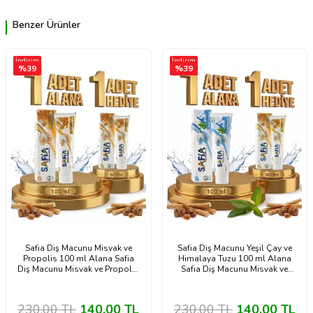
Benzer Ürünler
İndirim
İndirim
%
39
%
39
Safia Diş Macunu Misvak ve
Safia Diş Macunu Yeşil Çay ve
Propolis 100 ml Alana Safia
Himalaya Tuzu 100 ml Alana
Diş Macunu Misvak ve Propolis
Safia Diş Macunu Misvak ve
60 ml Hediye
Propolis 60 ml Hediye
230,00
TL
140,00
TL
230,00
TL
140,00
TL