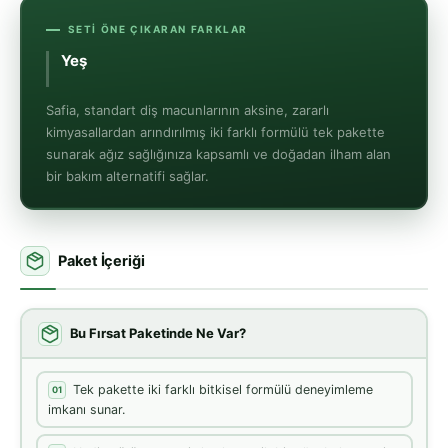
SETI ÖNE ÇIKARAN FARKLAR
Yeşil Çay ve Him
Safia, standart diş macunlarının aksine, zararlı
kimyasallardan arındırılmış iki farklı formülü tek pakette
sunarak ağız sağlığınıza kapsamlı ve doğadan ilham alan
bir bakım alternatifi sağlar.
Paket İçeriği
Bu Fırsat Paketinde Ne Var?
Tek pakette iki farklı bitkisel formülü deneyimleme
01
imkanı sunar.