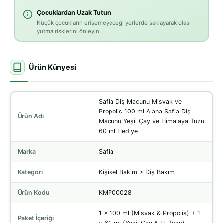
Çocuklardan Uzak Tutun
Küçük çocukların erişemeyeceği yerlerde saklayarak olası
yutma risklerini önleyin.
Ürün Künyesi
Safia Diş Macunu Misvak ve
Propolis 100 ml Alana Safia Diş
Ürün Adı
Macunu Yeşil Çay ve Himalaya Tuzu
60 ml Hediye
Marka
Safia
Kategori
Kişisel Bakım > Diş Bakım
Ürün Kodu
KMP00028
1 x 100 ml (Misvak & Propolis) + 1
Paket İçeriği
x 60 ml (Yeşil Çay & H. Tuzu)