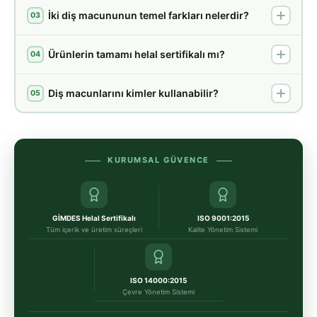
İki diş macununun temel farkları nelerdir?
03
Ürünlerin tamamı helal sertifikalı mı?
04
Diş macunlarını kimler kullanabilir?
05
KURUMSAL GÜVENCE
GİMDES Helal Sertifikalı
ISO 9001:2015
Tüm içerik ve üretim süreçleri
Kalite Yönetim Sistemi
ISO 14000:2015
Çevre Yönetim Sistemi