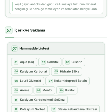
Yeşil çayın antioksidan gücü ve Himalaya tuzunun mineral
zenginliği ile nazikçe temizleyen ve ferahlatan hediye ürün.
İçerik ve Saklama
Hammadde Listesi
Aqua (Su)
Sorbitol
Gliserin
01
02
03
Kalsiyum Karbonat
Hidrate Silika
04
05
Lauril Glukosid
Kokarnidopropil Betain
06
07
Aroma
Mentol
Ksilitol
08
09
10
Kalsiyum Karboksimetil Selüloz
11
Potasyum Sorbat
Stevia Rebaudiana Ekstresi
12
13