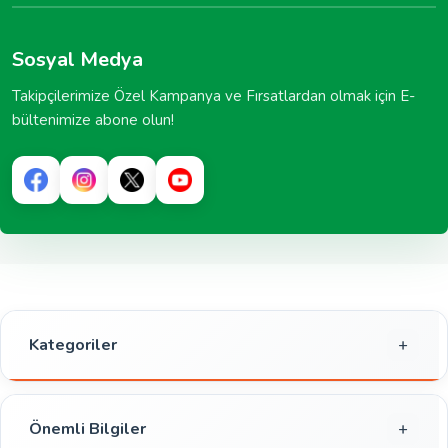
Sosyal Medya
Takipçilerimize Özel Kampanya ve Fırsatlardan olmak için E-
bültenimize abone olun!
Kategoriler
Gıda
Kahvaltılık
Önemli Bilgiler