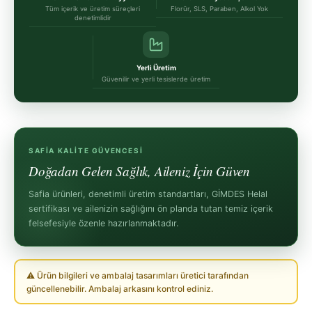
Tüm içerik ve üretim süreçleri
Florür, SLS, Paraben, Alkol Yok
denetimlidir
Yerli Üretim
Güvenilir ve yerli tesislerde üretim
SAFIA KALITE GÜVENCESI
Doğadan Gelen Sağlık, Aileniz İçin Güven
Safia ürünleri, denetimli üretim standartları, GİMDES Helal
sertifikası ve ailenizin sağlığını ön planda tutan temiz içerik
felsefesiyle özenle hazırlanmaktadır.
⚠ Ürün bilgileri ve ambalaj tasarımları üretici tarafından
güncellenebilir. Ambalaj arkasını kontrol ediniz.