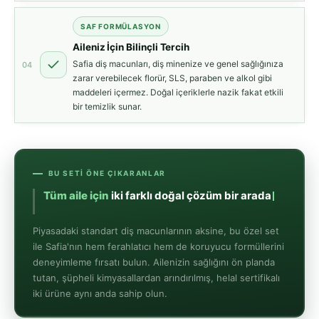
SAF FORMÜLASYON
Aileniz İçin Bilinçli Tercih
Safia diş macunları, diş minenize ve genel sağlığınıza
04
zarar verebilecek florür, SLS, paraben ve alkol gibi
maddeleri içermez. Doğal içeriklerle nazik fakat etkili
bir temizlik sunar.
BU SETI ÖNE ÇIKARANLAR
Tüm aile için
iki farklı doğal çözüm bir arada
Piyasadaki standart diş macunlarının aksine, bu özel set
ile Safia'nın hem ferahlatıcı hem de koruyucu formüllerini
deneyimleme fırsatı bulun. Ailenizin sağlığını ön planda
tutan, şüpheli kimyasallardan arındırılmış, helal sertifikalı
iki ürüne aynı anda sahip olun.