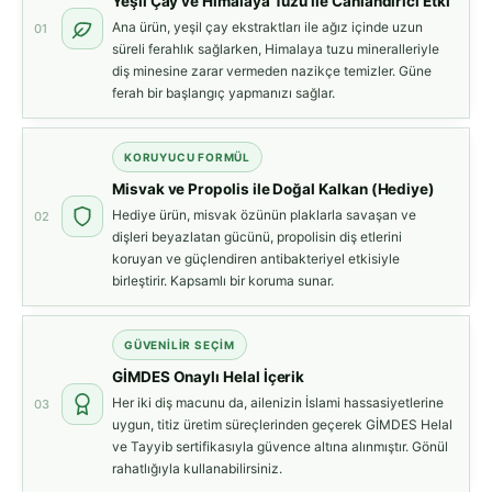
Yeşil Çay ve Himalaya Tuzu ile Canlandırıcı Etki
Ana ürün, yeşil çay ekstraktları ile ağız içinde uzun
01
süreli ferahlık sağlarken, Himalaya tuzu mineralleriyle
diş minesine zarar vermeden nazikçe temizler. Güne
ferah bir başlangıç yapmanızı sağlar.
KORUYUCU FORMÜL
Misvak ve Propolis ile Doğal Kalkan (Hediye)
Hediye ürün, misvak özünün plaklarla savaşan ve
02
dişleri beyazlatan gücünü, propolisin diş etlerini
koruyan ve güçlendiren antibakteriyel etkisiyle
birleştirir. Kapsamlı bir koruma sunar.
GÜVENILIR SEÇIM
GİMDES Onaylı Helal İçerik
Her iki diş macunu da, ailenizin İslami hassasiyetlerine
03
uygun, titiz üretim süreçlerinden geçerek GİMDES Helal
ve Tayyib sertifikasıyla güvence altına alınmıştır. Gönül
rahatlığıyla kullanabilirsiniz.