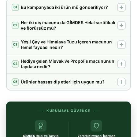
Bu kampanyada iki ürün mü gönderiliyor?
01
Her iki diş macunu da GİMDES Helal sertifikalı
02
ve florürsüz mü?
Yeşil Çay ve Himalaya Tuzu içeren macunun
03
temel faydası nedir?
Hediye gelen Misvak ve Propolis macununun
04
faydası nedir?
Ürünler hassas diş etleri için uygun mu?
05
KURUMSAL GÜVENCE
GİMDES Helal ve Tayyib
Zararlı Kimyasal İçermez