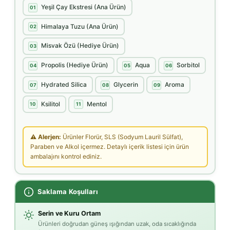
Yeşil Çay Ekstresi (Ana Ürün)
01
Himalaya Tuzu (Ana Ürün)
02
Misvak Özü (Hediye Ürün)
03
Propolis (Hediye Ürün)
Aqua
Sorbitol
04
05
06
Hydrated Silica
Glycerin
Aroma
07
08
09
Ksilitol
Mentol
10
11
⚠ Alerjen:
Ürünler Florür, SLS (Sodyum Lauril Sülfat),
Paraben ve Alkol içermez. Detaylı içerik listesi için ürün
ambalajını kontrol ediniz.
Saklama Koşulları
Serin ve Kuru Ortam
Ürünleri doğrudan güneş ışığından uzak, oda sıcaklığında