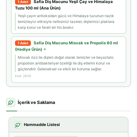
Safia Diş Macunu Yeşil Çay ve Himalaya
1 Adet
Tuzu 100 ml (Ana Ürün)
Yeşil çayın antioksidan gücü ve Himalaya tuzunun nazik
temizleyici etkisiyle nefesinizi tazeler, dişlerinizi plaklara
karşı korur ve ferah bir his bırakır.
Safia Diş Macunu Misvak ve Propolis 60 ml
1 Adet
(Hediye Ürün)
↗
Misvak özü ile dişleri doğal olarak temizler ve beyazlatır,
propolisin antibakteriyel özelliği ile diş etlerini korur ve
güçlendirir. Geleneksel ve etkili bir koruma sağlar.
Kod: 2606
İçerik ve Saklama
Hammadde Listesi