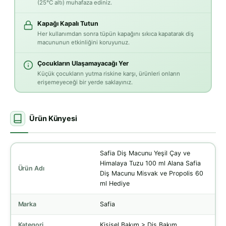
(25°C altı) muhafaza ediniz.
Kapağı Kapalı Tutun
Her kullanımdan sonra tüpün kapağını sıkıca kapatarak diş
macununun etkinliğini koruyunuz.
Çocukların Ulaşamayacağı Yer
Küçük çocukların yutma riskine karşı, ürünleri onların
erişemeyeceği bir yerde saklayınız.
Ürün Künyesi
Safia Diş Macunu Yeşil Çay ve
Himalaya Tuzu 100 ml Alana Safia
Ürün Adı
Diş Macunu Misvak ve Propolis 60
ml Hediye
Marka
Safia
Kategori
Kişisel Bakım > Diş Bakım