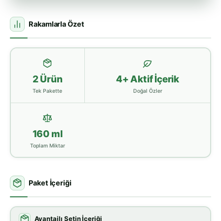
Rakamlarla Özet
2 Ürün
4+ Aktif İçerik
Tek Pakette
Doğal Özler
160 ml
Toplam Miktar
Paket İçeriği
Avantajlı Setin İçeriği