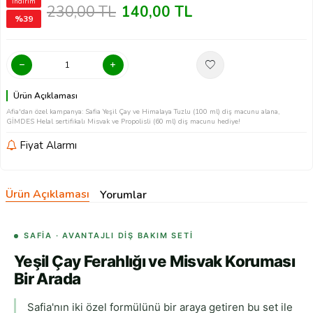
İndirim
230,00
TL
140,00
TL
%
39
Ürün Açıklaması
Afia'dan özel kampanya: Safia Yeşil Çay ve Himalaya Tuzlu (100 ml) diş macunu alana,
GİMDES Helal sertifikalı Misvak ve Propolisli (60 ml) diş macunu hediye!
Fiyat Alarmı
Ürün Açıklaması
Yorumlar
SAFIA · AVANTAJLI DIŞ BAKIM SETI
Yeşil Çay Ferahlığı ve Misvak Koruması
Bir Arada
Safia'nın iki özel formülünü bir araya getiren bu set ile