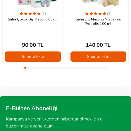
(1)
(8)
Safia Çocuk Diş Macunu 60 ml
Safia Diş Macunu Misvak ve
Propolis 100 ml
90,00
TL
140,00
TL
Sepete Ekle
Sepete Ekle
E-Bülten Aboneliği
Kampanya ve yeniliklerden haberdar olmak için e-
bültenimize abone olun!