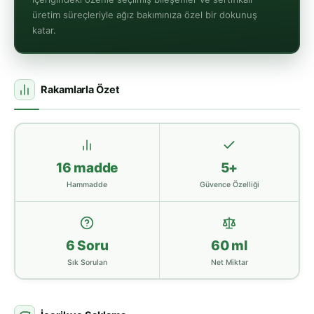
üretim süreçleriyle ağız bakımınıza özel bir dokunuş
katar.
Rakamlarla Özet
16 madde
5+
Hammadde
Güvence Özelliği
6 Soru
60 ml
Sık Sorulan
Net Miktar