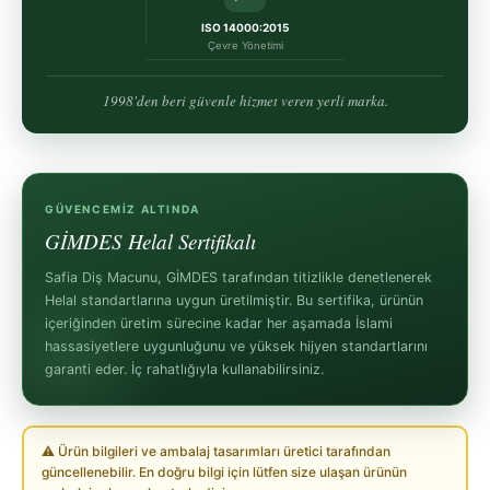
ISO 14000:2015
Çevre Yönetimi
1998'den beri güvenle hizmet veren yerli marka.
GÜVENCEMIZ ALTINDA
GİMDES Helal Sertifikalı
Safia Diş Macunu, GİMDES tarafından titizlikle denetlenerek
Helal standartlarına uygun üretilmiştir. Bu sertifika, ürünün
içeriğinden üretim sürecine kadar her aşamada İslami
hassasiyetlere uygunluğunu ve yüksek hijyen standartlarını
garanti eder. İç rahatlığıyla kullanabilirsiniz.
⚠ Ürün bilgileri ve ambalaj tasarımları üretici tarafından
güncellenebilir. En doğru bilgi için lütfen size ulaşan ürünün