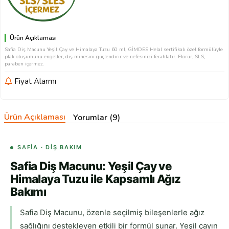
Ürün Açıklaması
Safia Diş Macunu Yeşil Çay ve Himalaya Tuzu 60 ml, GİMDES Helal sertifikalı özel formülüyle
plak oluşumunu engeller, diş minesini güçlendirir ve nefesinizi ferahlatır. Florür, SLS,
paraben içermez.
Fiyat Alarmı
Ürün Açıklaması
Yorumlar (9)
SAFIA · DIŞ BAKIM
Safia Diş Macunu: Yeşil Çay ve
Himalaya Tuzu ile Kapsamlı Ağız
Bakımı
Safia Diş Macunu, özenle seçilmiş bileşenlerle ağız
sağlığını destekleyen etkili bir formül sunar. Yeşil çayın