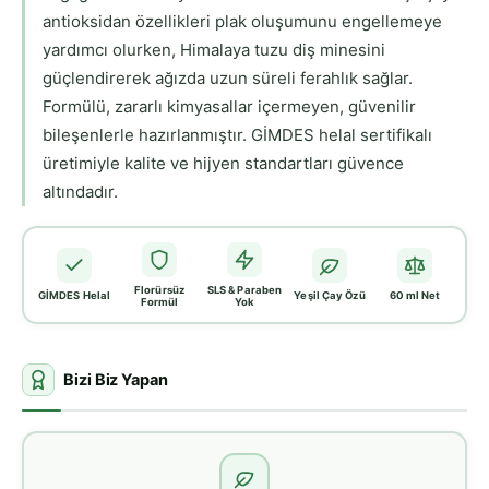
antioksidan özellikleri plak oluşumunu engellemeye
yardımcı olurken, Himalaya tuzu diş minesini
güçlendirerek ağızda uzun süreli ferahlık sağlar.
Formülü, zararlı kimyasallar içermeyen, güvenilir
bileşenlerle hazırlanmıştır. GİMDES helal sertifikalı
üretimiyle kalite ve hijyen standartları güvence
altındadır.
Florürsüz
SLS & Paraben
GİMDES Helal
Yeşil Çay Özü
60 ml Net
Formül
Yok
Bizi Biz Yapan