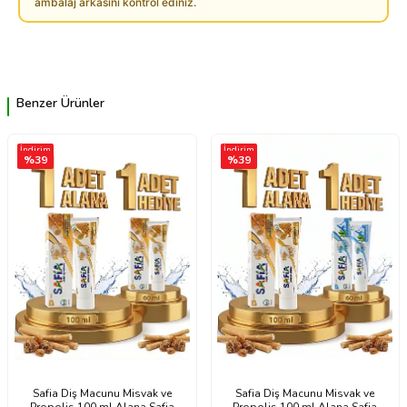
ambalaj arkasını kontrol ediniz.
Benzer Ürünler
İndirim
İndirim
%
39
%
39
Safia Diş Macunu Misvak ve
Safia Diş Macunu Misvak ve