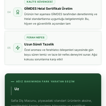
KALİTE GÜVENCESİ
GİMDES Helal Sertifikalı Üretim
04
Ürünün her aşaması GİMDES tarafından denetlenmiş ve
Helal standartlarına uygunluğu belgelenmiştir. Bu,
hijyen ve güvenilirlik açısından tam
FERAH NEFES
Uzun Süreli Tazelik
05
Özel aroması ve ferahlatıcı bileşenleri sayesinde gün
boyu süren temiz ve taze bir nefes deneyimi sunar. Ağız
kokusu sorunlarına karşı etkil
AĞIZ BAKIMINDA FARK YARATAN SEÇIM
Uzun Süreli Ağız Ferahl
Safia Diş Macunu, piyasadaki standart ürünlerin aksine,
içeriğindeki özenle seçilmiş bileşenler ve sertifikalı