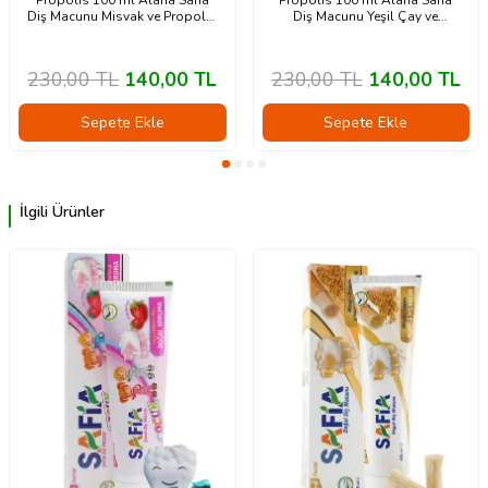
Propolis 100 ml Alana Safia
Propolis 100 ml Alana Safia
Diş Macunu Misvak ve Propolis
Diş Macunu Yeşil Çay ve
60 ml Hediye
Himalaya Tuzu 60 ml Hediye
230,00
TL
140,00
TL
230,00
TL
140,00
TL
Sepete Ekle
Sepete Ekle
İlgili Ürünler