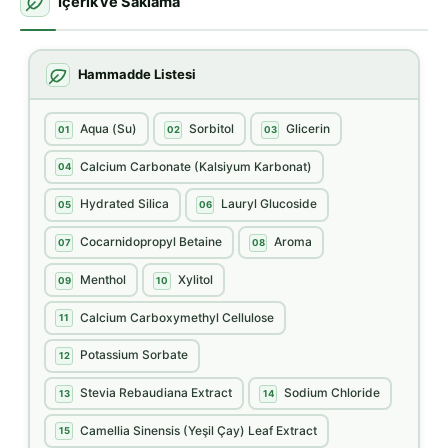
İçerik ve Saklama
Hammadde Listesi
Aqua (Su)
Sorbitol
Glicerin
01
02
03
Calcium Carbonate (Kalsiyum Karbonat)
04
Hydrated Silica
Lauryl Glucoside
05
06
Cocarnidopropyl Betaine
Aroma
07
08
Menthol
Xylitol
09
10
Calcium Carboxymethyl Cellulose
11
Potassium Sorbate
12
Stevia Rebaudiana Extract
Sodium Chloride
13
14
Camellia Sinensis (Yeşil Çay) Leaf Extract
15