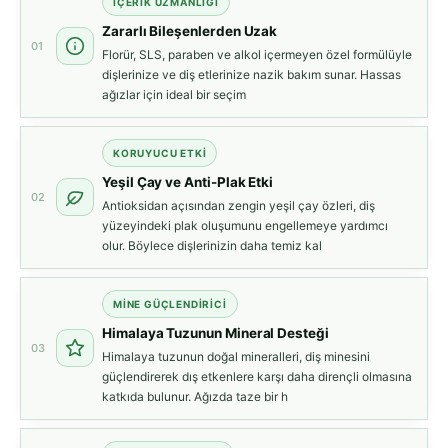
İÇERİK UZMANLIĞI
Zararlı Bileşenlerden Uzak
01
Florür, SLS, paraben ve alkol içermeyen özel formülüyle
dişlerinize ve diş etlerinize nazik bakım sunar. Hassas
ağızlar için ideal bir seçim
KORUYUCU ETKİ
Yeşil Çay ve Anti-Plak Etki
02
Antioksidan açısından zengin yeşil çay özleri, diş
yüzeyindeki plak oluşumunu engellemeye yardımcı
olur. Böylece dişlerinizin daha temiz kal
MİNE GÜÇLENDİRİCİ
Himalaya Tuzunun Mineral Desteği
03
Himalaya tuzunun doğal mineralleri, diş minesini
güçlendirerek dış etkenlere karşı daha dirençli olmasına
katkıda bulunur. Ağızda taze bir h