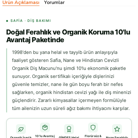
Ürün Açıklaması
Yorumlar
SAFIA · DIŞ BAKIMI
Doğal Ferahlık ve Organik Koruma 10'lu
Avantaj Paketinde
1998'den bu yana helal ve tayyib ürün anlayışıyla
faaliyet gösteren Safia, Nane ve Hindistan Cevizli
Organik Diş Macunu'nu şimdi 10'lu ekonomik paketle
sunuyor. Organik sertifikalı içeriğiyle dişlerinizi
güvenle temizler, nane ile gün boyu ferah bir nefes
sağlarken, organik hindistan cevizi yağı ile diş minenizi
güçlendirir. Zararlı kimyasallar içermeyen formülüyle
tüm ailenizin uzun süreli ağız bakımı ihtiyacını karşılar.
10'lu Avantaj
Florürsüz &
Organik İçerik
GİMDES Helal
Nane Ferahlığı