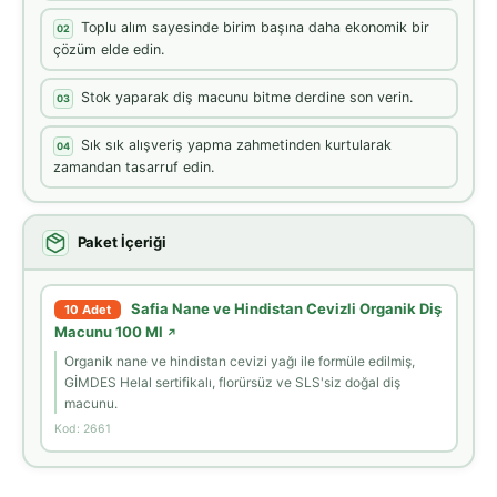
Toplu alım sayesinde birim başına daha ekonomik bir
02
çözüm elde edin.
Stok yaparak diş macunu bitme derdine son verin.
03
Sık sık alışveriş yapma zahmetinden kurtularak
04
zamandan tasarruf edin.
Paket İçeriği
Safia Nane ve Hindistan Cevizli Organik Diş
10 Adet
Macunu 100 Ml
↗
Organik nane ve hindistan cevizi yağı ile formüle edilmiş,
GİMDES Helal sertifikalı, florürsüz ve SLS'siz doğal diş
macunu.
Kod: 2661