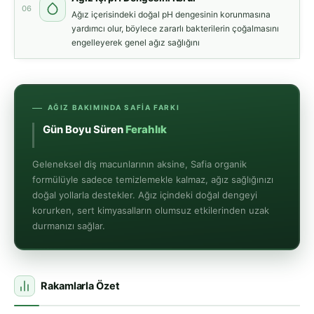
06
Ağız içerisindeki doğal pH dengesinin korunmasına
yardımcı olur, böylece zararlı bakterilerin çoğalmasını
engelleyerek genel ağız sağlığını
AĞIZ BAKIMINDA SAFIA FARKI
Gün Boyu Süren Fer
Geleneksel diş macunlarının aksine, Safia organik
formülüyle sadece temizlemekle kalmaz, ağız sağlığınızı
doğal yollarla destekler. Ağız içindeki doğal dengeyi
korurken, sert kimyasalların olumsuz etkilerinden uzak
durmanızı sağlar.
Rakamlarla Özet