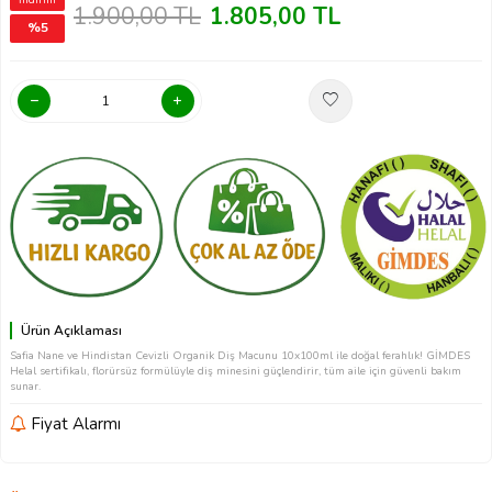
İndirim
1.900,00
TL
1.805,00
TL
%
5
Ürün Açıklaması
Safia Nane ve Hindistan Cevizli Organik Diş Macunu 10x100ml ile doğal ferahlık! GİMDES
Helal sertifikalı, florürsüz formülüyle diş minesini güçlendirir, tüm aile için güvenli bakım
sunar.
Fiyat Alarmı