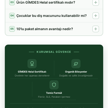
Ürün GİMDES Helal sertifikalı mıdır?
03
Çocuklar bu diş macununu kullanabilir mi?
04
10'lu paket almanın avantajı nedir?
05
KURUMSAL GÜVENCE
GİMDES Helal Sertifikalı
Organik Bileşenler
Üretimin her aşaması denetlenir
Doğallık ve saflık önceliğimizdir
Temiz Formül
Florür, SLS, Paraben içermez