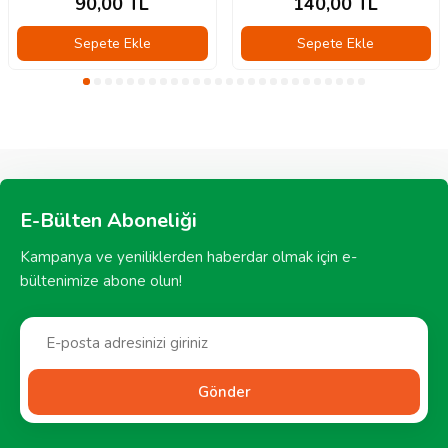
90,00
TL
140,00
TL
Sepete Ekle
Sepete Ekle
E-Bülten Aboneliği
Kampanya ve yeniliklerden haberdar olmak için e-
bültenimize abone olun!
Gönder