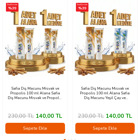
İndirim
İndirim
%
39
%
39
Safia Diş Macunu Misvak ve
Safia Diş Macunu Misvak ve
Propolis 100 ml Alana Safia
Propolis 100 ml Alana Safia
Diş Macunu Misvak ve Propolis
Diş Macunu Yeşil Çay ve
60 ml Hediye
Himalaya Tuzu 60 ml Hediye
230,00
TL
140,00
TL
230,00
TL
140,00
TL
Sepete Ekle
Sepete Ekle