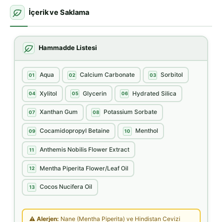
İçerik ve Saklama
Hammadde Listesi
Aqua
Calcium Carbonate
Sorbitol
01
02
03
Xylitol
Glycerin
Hydrated Silica
04
05
06
Xanthan Gum
Potassium Sorbate
07
08
Cocamidopropyl Betaine
Menthol
09
10
Anthemis Nobilis Flower Extract
11
Mentha Piperita Flower/Leaf Oil
12
Cocos Nucifera Oil
13
⚠ Alerjen:
Nane (Mentha Piperita) ve Hindistan Cevizi