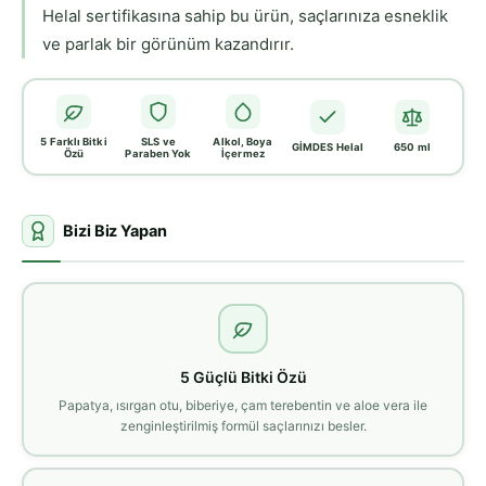
Helal sertifikasına sahip bu ürün, saçlarınıza esneklik
ve parlak bir görünüm kazandırır.
5 Farklı Bitki
SLS ve
Alkol, Boya
GİMDES Helal
650 ml
Özü
Paraben Yok
İçermez
Bizi Biz Yapan
5 Güçlü Bitki Özü
Papatya, ısırgan otu, biberiye, çam terebentin ve aloe vera ile
zenginleştirilmiş formül saçlarınızı besler.