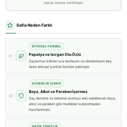
olarak özenle üretilmiştir.
Safia Neden Farklı
BITKISEL FORMÜL
Papatya ve Isırgan Otu Özlü
01
Saçlarınızı kökten uca besleyen ve destekleyen beş
farklı bitkisel içerikle formüle edilmiştir.
GÜVENILIR İÇERIK
Boya, Alkol ve Paraben İçermez
02
Saç derisine ve tellerine olumsuz etki edebilecek boya,
alkol ve paraben gibi maddeler kullanılmadan
hazırlanmıştır.
NAZIK TEMIZLIK