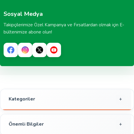
Sosyal Medya
Takipçilerimize Özel Kampanya ve Fırsatlardan olmak için E-
bültenimize abone olun!
Kategoriler
Gıda
Kahvaltılık
Önemli Bilgiler
Atıştırmalık