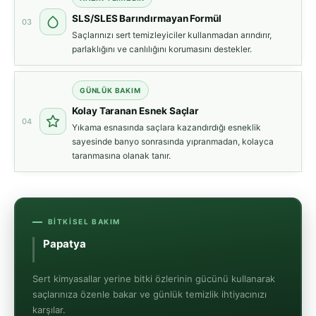
SLS/SLES Barındırmayan Formül
03
Saçlarınızı sert temizleyiciler kullanmadan arındırır,
parlaklığını ve canlılığını korumasını destekler.
GÜNLÜK BAKIM
Kolay Taranan Esnek Saçlar
04
Yıkama esnasında saçlara kazandırdığı esneklik
sayesinde banyo sonrasında yıpranmadan, kolayca
taranmasına olanak tanır.
BITKISEL BAKIM
Boya
Sert kimyasallar yerine bitki özlerinin gücünü kullanarak
saçlarınıza özenle bakar ve günlük temizlik ihtiyacınızı
karşılar.