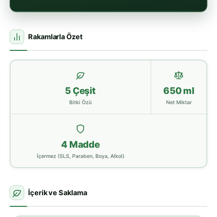
Rakamlarla Özet
5 Çeşit
650 ml
Bitki Özü
Net Miktar
4 Madde
İçermez (SLS, Paraben, Boya, Alkol)
İçerik ve Saklama