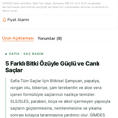
GİMDES helal sertifikalı Safia Tüm Saçlar Şampuan 650 Ml, SLS, SLES ve paraben
barındırmayan özel bitkisel içeriğiyle saç tellerinizi yıpratmadan temizler ve canlandırıcı
bakım sunar.
Fiyat Alarmı
Ürün Açıklaması
Yorumlar (8)
SAFIA · SAÇ BAKIM
5 Farklı Bitki Özüyle Güçlü ve Canlı
Saçlar
Safia Tüm Saçlar İçin Bitkisel Şampuan, papatya,
ısırgan otu, biberiye, çam terebentin ve aloe vera
içeren formülüyle saçlarınızı nazikçe temizler.
SLS/SLES, paraben, boya ve alkol içermeyen yapısıyla
saçların güçlenmesine, nemlenmesine ve yıkama
sonrası kolayca taranmasına yardımcı olur. GİMDES