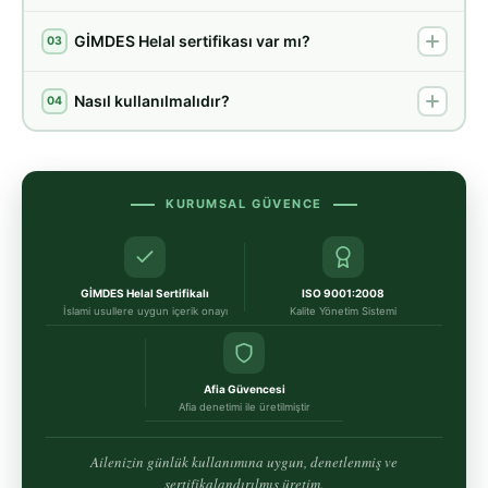
GİMDES Helal sertifikası var mı?
03
Nasıl kullanılmalıdır?
04
KURUMSAL GÜVENCE
GİMDES Helal Sertifikalı
ISO 9001:2008
İslami usullere uygun içerik onayı
Kalite Yönetim Sistemi
Afia Güvencesi
Afia denetimi ile üretilmiştir
Ailenizin günlük kullanımına uygun, denetlenmiş ve
sertifikalandırılmış üretim.