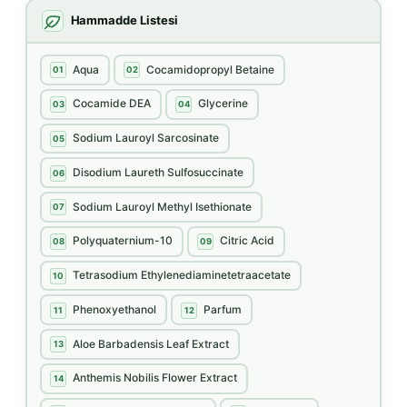
Hammadde Listesi
Aqua
Cocamidopropyl Betaine
01
02
Cocamide DEA
Glycerine
03
04
Sodium Lauroyl Sarcosinate
05
Disodium Laureth Sulfosuccinate
06
Sodium Lauroyl Methyl Isethionate
07
Polyquaternium-10
Citric Acid
08
09
Tetrasodium Ethylenediaminetetraacetate
10
Phenoxyethanol
Parfum
11
12
Aloe Barbadensis Leaf Extract
13
Anthemis Nobilis Flower Extract
14