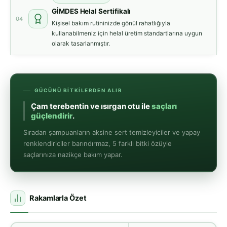
GİMDES Helal Sertifikalı
04
Kişisel bakım rutininizde gönül rahatlığıyla
kullanabilmeniz için helal üretim standartlarına uygun
olarak tasarlanmıştır.
GÜCÜNÜ BITKILERDEN ALIR
Çam terebentin ve ısırgan otu ile saçları
güçlendiri
Sıradan şampuanların aksine sert temizleyiciler ve yapay
renklendiriciler barındırmaz, 5 farklı bitki özüyle
saçlarınıza nazikçe bakım yapar.
Rakamlarla Özet