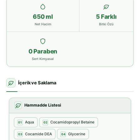
650 ml
5 Farklı
Net Hacim
Bitki Özü
0 Paraben
Sert Kimyasal
İçerik ve Saklama
Hammadde Listesi
Aqua
Cocamidopropyl Betaine
01
02
Cocamide DEA
Glycerine
03
04