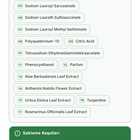
Sodium Lauroyl Sarcosinate
05
Sodium Laureth Sulfosuccinate
06
Sodium Lauroyl Methyl Isethionate
07
Polyquaternium-10
Citric Acid
08
09
Tetrasodium Ethylenediaminetetraacetate
10
Phenoxyethanol
Parfum
11
12
Aloe Barbadensis Leaf Extract
13
Anthemis Nobilis Flower Extract
14
Urtica Dioica Leaf Extract
Turpentine
15
16
Rosmarinus Officinalis Leaf Extract
17
Saklama Koşulları