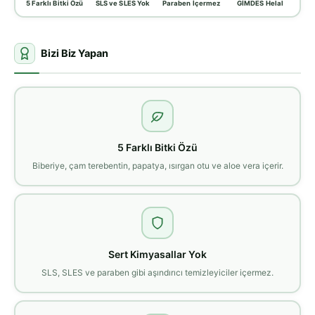
5 Farklı Bitki Özü
SLS ve SLES Yok
Paraben İçermez
GİMDES Helal
Bizi Biz Yapan
5 Farklı Bitki Özü
Biberiye, çam terebentin, papatya, ısırgan otu ve aloe vera içerir.
Sert Kimyasallar Yok
SLS, SLES ve paraben gibi aşındırıcı temizleyiciler içermez.