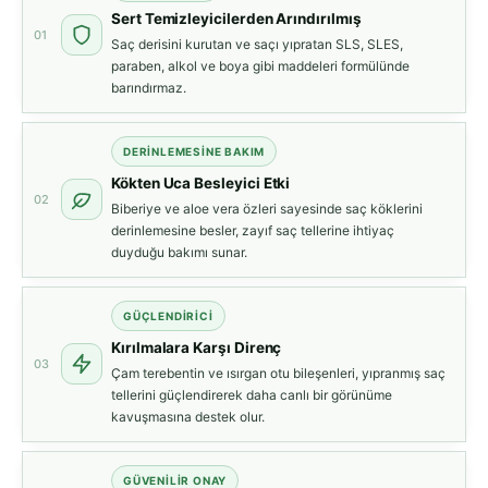
Sert Temizleyicilerden Arındırılmış
01
Saç derisini kurutan ve saçı yıpratan SLS, SLES,
paraben, alkol ve boya gibi maddeleri formülünde
barındırmaz.
DERINLEMESINE BAKIM
Kökten Uca Besleyici Etki
02
Biberiye ve aloe vera özleri sayesinde saç köklerini
derinlemesine besler, zayıf saç tellerine ihtiyaç
duyduğu bakımı sunar.
GÜÇLENDIRICI
Kırılmalara Karşı Direnç
03
Çam terebentin ve ısırgan otu bileşenleri, yıpranmış saç
tellerini güçlendirerek daha canlı bir görünüme
kavuşmasına destek olur.
GÜVENILIR ONAY