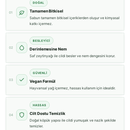
DOĞAL
Tamamen Bitkisel
01
Sabun tamamen bitkisel içeriklerden oluşur ve kimyasal
katkı içermez.
BESLEYICI
02
Derinlemesine Nem
Saf zeytinyağı ile cildi besler ve nem dengesini korur.
GÜVENLI
03
Vegan Formül
Hayvansal yağ içermez, hassas kullanım için idealdir.
HASSAS
Cilt Dostu Temizlik
04
Doğal köpük yapısı ile cildi yumuşak ve nazik şekilde
temizler.