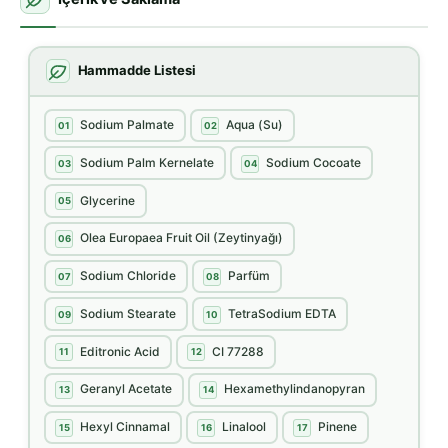
Hammadde Listesi
Sodium Palmate
Aqua (Su)
01
02
Sodium Palm Kernelate
Sodium Cocoate
03
04
Glycerine
05
Olea Europaea Fruit Oil (Zeytinyağı)
06
Sodium Chloride
Parfüm
07
08
Sodium Stearate
TetraSodium EDTA
09
10
Editronic Acid
CI 77288
11
12
Geranyl Acetate
Hexamethylindanopyran
13
14
Hexyl Cinnamal
Linalool
Pinene
15
16
17