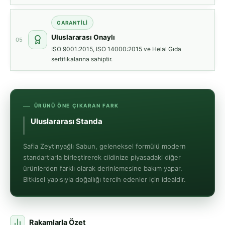
GARANTILI
Uluslararası Onaylı
05
ISO 9001:2015, ISO 14000:2015 ve Helal Gıda
sertifikalarına sahiptir.
ÜRÜNÜ ÖNE ÇIKARAN FARK
Uluslararası Standartlarda Kalite On
Safia Zeytinyağlı Sabun, geleneksel formülü modern
standartlarla birleştirerek cildinize piyasadaki diğer
ürünlerden farklı olarak derinlemesine bakım yapar.
Bitkisel yapısıyla doğallığı tercih edenler için idealdir.
Rakamlarla Özet