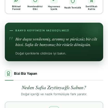
Bitkisel
Nemlendirici
Hayvansız
Sertifikalı
Nazik Temizlik
Formül
Etki
İçerik
Kalite
BANYO KEYFINIZIN VAZGEÇILMEZI
Her duşta yenilenmiş, arınmış ve pürüzsüz bir cilt
hissi. Safia ile banyonuz bir ritüele dönüşsün.
Doğal içeriklerle cildinize iyi bakın.
Bizi Biz Yapan
Neden Safia Zeytinyağlı Sabun?
Doğal içeriği ve nazik formülüyle fark yaratır.