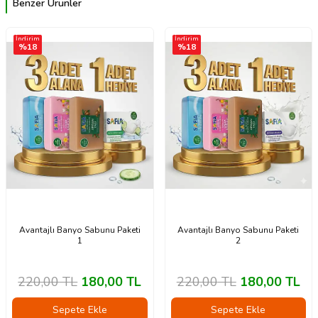
Benzer Ürünler
İndirim
İndirim
%
18
%
18
Avantajlı Banyo Sabunu Paketi
Avantajlı Banyo Sabunu Paketi
1
2
220,00
TL
180,00
TL
220,00
TL
180,00
TL
Sepete Ekle
Sepete Ekle