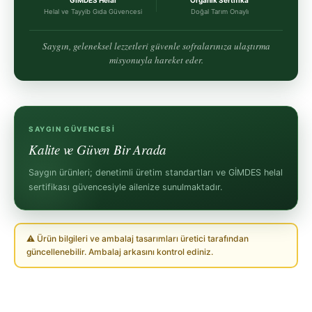
Helal ve Tayyib Gıda Güvencesi
Doğal Tarım Onaylı
Saygın, geleneksel lezzetleri güvenle sofralarınıza ulaştırma
misyonuyla hareket eder.
SAYGIN GÜVENCESI
Kalite ve Güven Bir Arada
Saygın ürünleri; denetimli üretim standartları ve GİMDES helal
sertifikası güvencesiyle ailenize sunulmaktadır.
⚠ Ürün bilgileri ve ambalaj tasarımları üretici tarafından
güncellenebilir. Ambalaj arkasını kontrol ediniz.