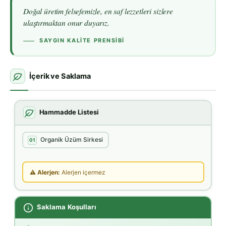
Doğal üretim felsefemizle, en saf lezzetleri sizlere
ulaştırmaktan onur duyarız.
SAYGIN KALITE PRENSIBI
İçerik ve Saklama
Hammadde Listesi
Organik Üzüm Sirkesi
01
⚠ Alerjen:
Alerjen içermez
Saklama Koşulları