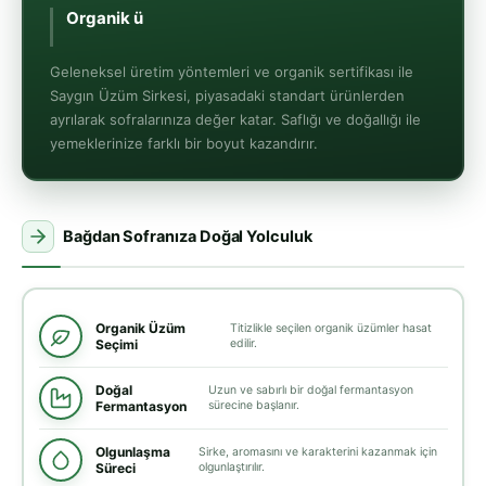
Organik üzümlerden
, doğal f
Geleneksel üretim yöntemleri ve organik sertifikası ile
Saygın Üzüm Sirkesi, piyasadaki standart ürünlerden
ayrılarak sofralarınıza değer katar. Saflığı ve doğallığı ile
yemeklerinize farklı bir boyut kazandırır.
Bağdan Sofranıza Doğal Yolculuk
Organik Üzüm
Titizlikle seçilen organik üzümler hasat
Seçimi
edilir.
Doğal
Uzun ve sabırlı bir doğal fermantasyon
Fermantasyon
sürecine başlanır.
Olgunlaşma
Sirke, aromasını ve karakterini kazanmak için
Süreci
olgunlaştırılır.