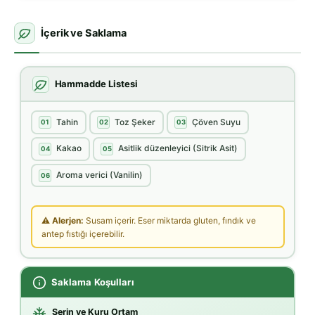
İçerik ve Saklama
Hammadde Listesi
Tahin
Toz Şeker
Çöven Suyu
01
02
03
Kakao
Asitlik düzenleyici (Sitrik Asit)
04
05
Aroma verici (Vanilin)
06
⚠ Alerjen:
Susam içerir. Eser miktarda gluten, fındık ve
antep fıstığı içerebilir.
Saklama Koşulları
Serin ve Kuru Ortam