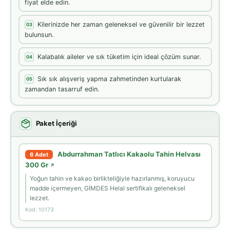
fiyat elde edin.
Kilerinizde her zaman geleneksel ve güvenilir bir lezzet
03
bulunsun.
Kalabalık aileler ve sık tüketim için ideal çözüm sunar.
04
Sık sık alışveriş yapma zahmetinden kurtularak
05
zamandan tasarruf edin.
Paket İçeriği
Abdurrahman Tatlıcı Kakaolu Tahin Helvası
6 Adet
300 Gr
↗
Yoğun tahin ve kakao birlikteliğiyle hazırlanmış, koruyucu
madde içermeyen, GİMDES Helal sertifikalı geleneksel
lezzet.
Kod: 10173