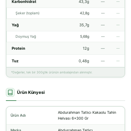
Karbonhidrat
43,3g
—
—
Şeker (toplam)
42,8g
—
—
Yağ
35,7g
—
—
Doymuş Yağ
5,68g
—
—
Protein
12g
—
—
Tuz
0,48g
—
—
*Değerler, tek bir 300g'lık ürünün ambalajından alınmıştır.
Ürün Künyesi
Abdurahman Tatlıcı Kakaolu Tahin
Ürün Adı
Helvası 6x300 Gr
Marka
Abdurrahman Tatlıcı