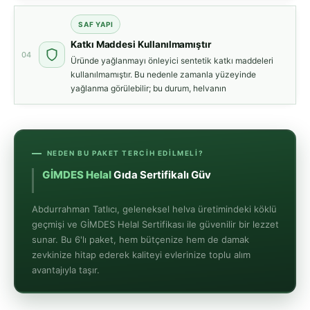
SAF YAPI
Katkı Maddesi Kullanılmamıştır
04
Üründe yağlanmayı önleyici sentetik katkı maddeleri
kullanılmamıştır. Bu nedenle zamanla yüzeyinde
yağlanma görülebilir; bu durum, helvanın
NEDEN BU PAKET TERCIH EDILMELI?
GİMDES Helal
Gıda Sertifikalı Güvence
Abdurrahman Tatlıcı, geleneksel helva üretimindeki köklü
geçmişi ve GİMDES Helal Sertifikası ile güvenilir bir lezzet
sunar. Bu 6'lı paket, hem bütçenize hem de damak
zevkinize hitap ederek kaliteyi evlerinize toplu alım
avantajıyla taşır.