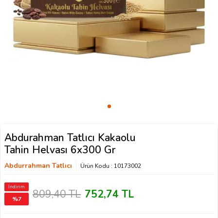
Abdurahman Tatlıcı Kakaolu
Tahin Helvası 6x300 Gr
Abdurrahman Tatlıcı
Ürün Kodu :
10173002
İndirim
809,40
TL
752,74
TL
%
7