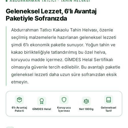
ABDURRAHMAN TATLICI · TAHIN HELVASI
Geleneksel Lezzet, 6'lı Avantaj
Paketiyle Sofranızda
Abdurrahman Tatlıcı Kakaolu Tahin Helvası, özenle
seçilmiş malzemelerle hazırlanan geleneksel lezzeti
şimdi 6'lı ekonomik paketle sunuyor. Yoğun tahin ve
kakao birlikteliğiyle tatlandırılmış bu özel helva,
koruyucu madde içermez. GİMDES Helal Sertifikalı
olmasıyla güvenle tercih edilebilir. Bu avantajlı paketle
geleneksel lezzeti daha uzun süre sofranızdan eksik
etmeyin.
6'lı Avantaj
Koruyucu
Geleneksel
GİMDES Helal
Net 1800g
Paketi
İçermez
Tarif