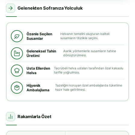
Gelenekten Sofranıza Yolculuk
Özenle Seçilen
Helvanın temelini oluşturan kaliteli
Susamlar
susamların titizlikle seçimi.
Geleneksel Tahin
Asırlık yöntemlerle susamların tahine
Üretimi
dönüştürülmesi.
Usta Ellerden
Tecrübeli helva ustaları tarafından özel kakaolu
Helva
tarifle yoğrulması.
Hijyenik
Tazeliğini koruyan özel ambalajlarda tüketime
Ambalajlama
hazır hale getirilmesi.
Rakamlarla Özet