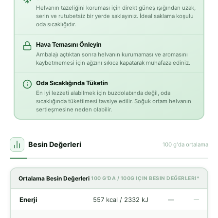
Helvanın tazeliğini koruması için direkt güneş ışığından uzak,
serin ve rutubetsiz bir yerde saklayınız. İdeal saklama koşulu
oda sıcaklığıdır.
Hava Temasını Önleyin
Ambalajı açtıktan sonra helvanın kurumaması ve aromasını
kaybetmemesi için ağzını sıkıca kapatarak muhafaza ediniz.
Oda Sıcaklığında Tüketin
En iyi lezzeti alabilmek için buzdolabında değil, oda
sıcaklığında tüketilmesi tavsiye edilir. Soğuk ortam helvanın
sertleşmesine neden olabilir.
Besin Değerleri
100 g'da ortalama
Ortalama Besin Değerleri
100 G'DA / 100G IÇIN BESIN DEĞERLERI*
Enerji
557 kcal / 2332 kJ
—
—