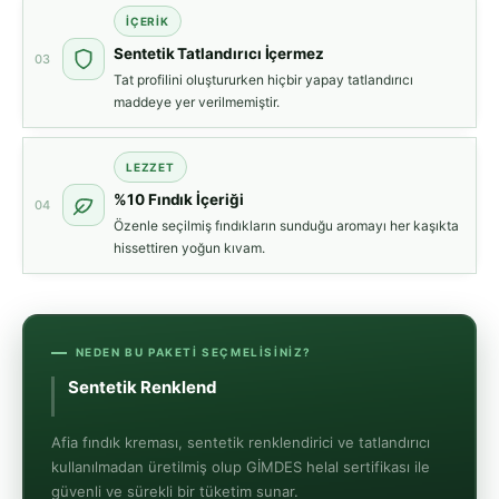
İÇERIK
Sentetik Tatlandırıcı İçermez
03
Tat profilini oluştururken hiçbir yapay tatlandırıcı
maddeye yer verilmemiştir.
LEZZET
%10 Fındık İçeriği
04
Özenle seçilmiş fındıkların sunduğu aromayı her kaşıkta
hissettiren yoğun kıvam.
NEDEN BU PAKETI SEÇMELISINIZ?
Sentetik
Renklendirici İçermez
Afia fındık kreması, sentetik renklendirici ve tatlandırıcı
kullanılmadan üretilmiş olup GİMDES helal sertifikası ile
güvenli ve sürekli bir tüketim sunar.