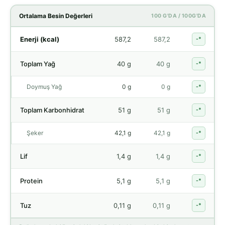
Ortalama Besin Değerleri
100 G'DA / 100G'DA
Enerji (kcal)
587,2
587,2
-*
Toplam Yağ
40 g
40 g
-*
Doymuş Yağ
0 g
0 g
-*
Toplam Karbonhidrat
51 g
51 g
-*
Şeker
42,1 g
42,1 g
-*
Lif
1,4 g
1,4 g
-*
Protein
5,1 g
5,1 g
-*
Tuz
0,11 g
0,11 g
-*