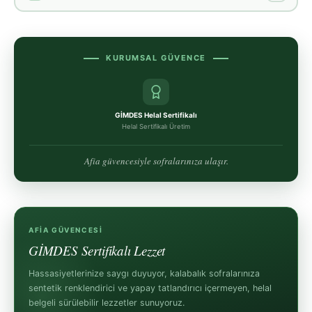
KURUMSAL GÜVENCE
GİMDES Helal Sertifikalı
Helal Sertifikalı Üretim
Afia güvencesiyle sofralarınıza ulaşır.
AFIA GÜVENCESI
GİMDES Sertifikalı Lezzet
Hassasiyetlerinize saygı duyuyor, kalabalık sofralarınıza
sentetik renklendirici ve yapay tatlandırıcı içermeyen, helal
belgeli sürülebilir lezzetler sunuyoruz.