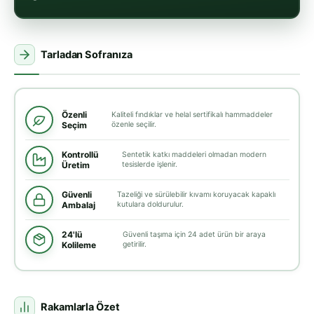
Tarladan Sofranıza
Özenli
Kaliteli fındıklar ve helal sertifikalı hammaddeler
Seçim
özenle seçilir.
Kontrollü
Sentetik katkı maddeleri olmadan modern
Üretim
tesislerde işlenir.
Güvenli
Tazeliği ve sürülebilir kıvamı koruyacak kapaklı
Ambalaj
kutulara doldurulur.
24'lü
Güvenli taşıma için 24 adet ürün bir araya
Kolileme
getirilir.
Rakamlarla Özet