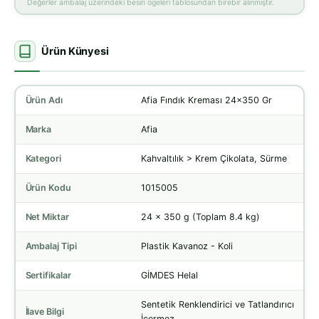
Değerler ambalaj üzerindeki besin ögeleri tablosundan birebir alınmıştır.
Ürün Künyesi
Ürün Adı
Afia Fındık Kreması 24x350 Gr
Marka
Afia
Kategori
Kahvaltılık > Krem Çikolata, Sürme
Ürün Kodu
1015005
Net Miktar
24 x 350 g (Toplam 8.4 kg)
Ambalaj Tipi
Plastik Kavanoz - Koli
Sertifikalar
GİMDES Helal
Sentetik Renklendirici ve Tatlandırıcı
İlave Bilgi
İçermez