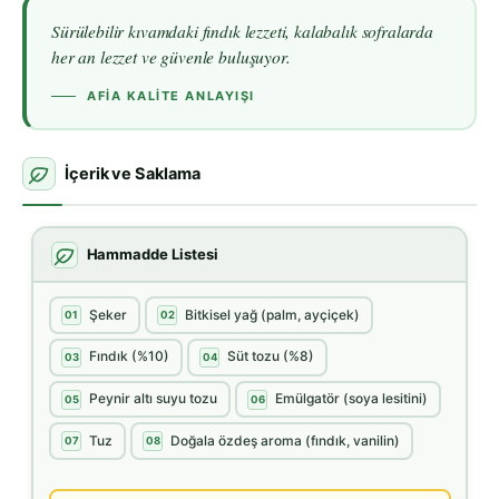
Sürülebilir kıvamdaki fındık lezzeti, kalabalık sofralarda
her an lezzet ve güvenle buluşuyor.
AFIA KALITE ANLAYIŞI
İçerik ve Saklama
Hammadde Listesi
Şeker
Bitkisel yağ (palm, ayçiçek)
01
02
Fındık (%10)
Süt tozu (%8)
03
04
Peynir altı suyu tozu
Emülgatör (soya lesitini)
05
06
Tuz
Doğala özdeş aroma (fındık, vanilin)
07
08