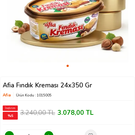
Afia Fındık Kreması 24x350 Gr
Afia
Ürün Kodu :
1015005
İndirim
3.240,00
TL
3.078,00
TL
%
5