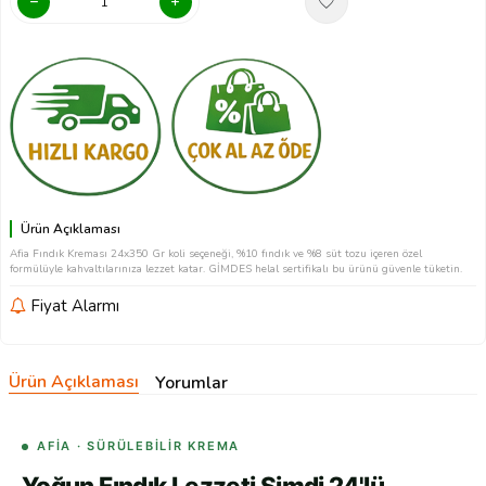
Ürün Açıklaması
Afia Fındık Kreması 24x350 Gr koli seçeneği, %10 fındık ve %8 süt tozu içeren özel
formülüyle kahvaltılarınıza lezzet katar. GİMDES helal sertifikalı bu ürünü güvenle tüketin.
Fiyat Alarmı
Ürün Açıklaması
Yorumlar
AFIA · SÜRÜLEBILIR KREMA
Yoğun Fındık Lezzeti Şimdi 24'lü