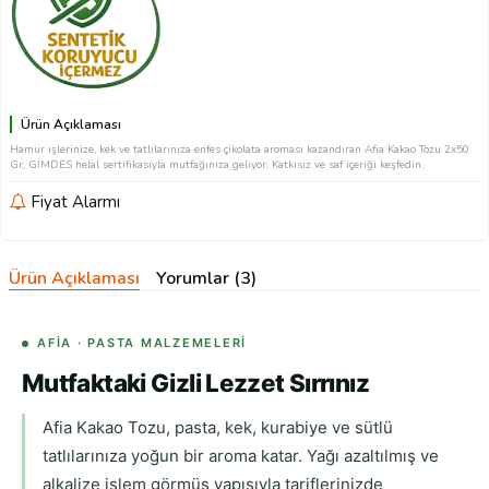
Ürün Açıklaması
Hamur işlerinize, kek ve tatlılarınıza enfes çikolata aroması kazandıran Afia Kakao Tozu 2x50
Gr, GİMDES helal sertifikasıyla mutfağınıza geliyor. Katkısız ve saf içeriği keşfedin.
Fiyat Alarmı
Ürün Açıklaması
Yorumlar (3)
AFIA · PASTA MALZEMELERI
Mutfaktaki Gizli Lezzet Sırrınız
Afia Kakao Tozu, pasta, kek, kurabiye ve sütlü
tatlılarınıza yoğun bir aroma katar. Yağı azaltılmış ve
alkalize işlem görmüş yapısıyla tariflerinizde