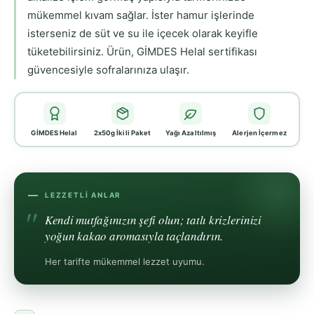
mükemmel kıvam sağlar. İster hamur işlerinde
isterseniz de süt ve su ile içecek olarak keyifle
tüketebilirsiniz. Ürün, GİMDES Helal sertifikası
güvencesiyle sofralarınıza ulaşır.
GİMDES Helal
2x50g İkili Paket
Yağı Azaltılmış
Alerjen İçermez
LEZZETLI ANLAR
Kendi mutfağınızın şefi olun; tatlı krizlerinizi
yoğun kakao aromasıyla taçlandırın.
Her tarifte mükemmel lezzet uyumu.