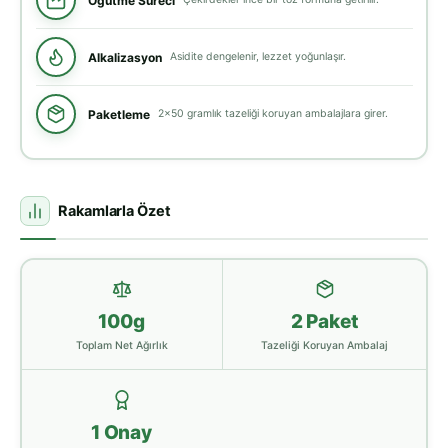
Öğütme Süreci
Alkalizasyon
Asidite dengelenir, lezzet yoğunlaşır.
Paketleme
2x50 gramlık tazeliği koruyan ambalajlara girer.
Rakamlarla Özet
100g
2 Paket
Toplam Net Ağırlık
Tazeliği Koruyan Ambalaj
1 Onay