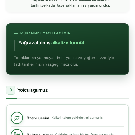
tarifinize kadar taze saklamanıza yardımcı olur.
MÜKEMMEL TATLILAR İÇIN
Yağı azaltıl
Topaklanma yapmayan ince yapısı ve yoğun lezzetiyle
tatlı tariflerinizin vazgeçilmezi olur.
Yolculuğumuz
Özenli Seçim
Kaliteli kakao çekirdekleri ayrıştırılır.
Çekirdekler ince bir toz formuna getirilir.