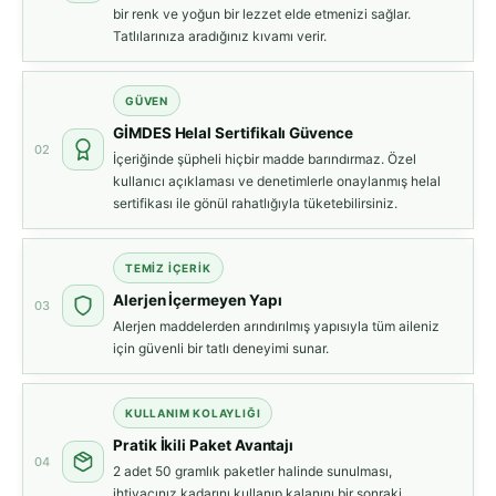
bir renk ve yoğun bir lezzet elde etmenizi sağlar.
Tatlılarınıza aradığınız kıvamı verir.
GÜVEN
GİMDES Helal Sertifikalı Güvence
02
İçeriğinde şüpheli hiçbir madde barındırmaz. Özel
kullanıcı açıklaması ve denetimlerle onaylanmış helal
sertifikası ile gönül rahatlığıyla tüketebilirsiniz.
TEMIZ İÇERIK
Alerjen İçermeyen Yapı
03
Alerjen maddelerden arındırılmış yapısıyla tüm aileniz
için güvenli bir tatlı deneyimi sunar.
KULLANIM KOLAYLIĞI
Pratik İkili Paket Avantajı
04
2 adet 50 gramlık paketler halinde sunulması,
ihtiyacınız kadarını kullanıp kalanını bir sonraki