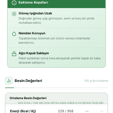
Saklama Koşulları
Güneş Işığından Uzak
Doğrudan güneş ışığı görmeyen, serin ve kuru bir yerde
muhafaza ediniz.
Nemden Koruyun
Topaklanmayı önlemek için ürünü nemsiz ortamlarda
barındırınız.
Ağzı Kapalı Saklayın
Paket açıldıktan sonra hava almayacak şekilde kapalı bir kaba
aktararak saklayınız.
Besin Değerleri
100 g'da ortalama
Ortalama Besin Değerleri
100 G'DA / 100 GR İÇIN ORTALAMA ENERJI VE BESIN ÖGELERI
Enerji (Kcal / Kj)
229 / 958
—
—