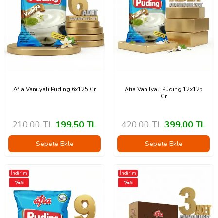
Afia Vanilyalı Puding 6x125 Gr
Afia Vanilyalı Puding 12x125
Gr
210,00
TL
199,50
TL
420,00
TL
399,00
TL
Sepete Ekle
Sepete Ekle
İndirim
İndirim
%
5
%
5