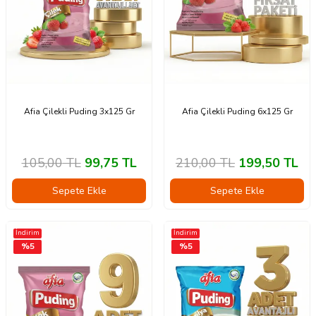
Afia Çilekli Puding 3x125 Gr
Afia Çilekli Puding 6x125 Gr
105,00
TL
99,75
TL
210,00
TL
199,50
TL
Sepete Ekle
Sepete Ekle
İndirim
İndirim
%
5
%
5