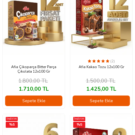
(2)
Afia Çikoparça Bitter Parça
Afia Kakao Tozu 12x100 Gr
Çikolata 12x100 Gr
1.800,00
TL
1.500,00
TL
1.710,00
TL
1.425,00
TL
Sepete Ekle
Sepete Ekle
İndirim
İndirim
%
5
%
5