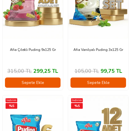
Afia Çilekli Puding 9x125 Gr
Afia Vanilyalı Puding 3x125 Gr
315,00
TL
299,25
TL
105,00
TL
99,75
TL
Sepete Ekle
Sepete Ekle
İndirim
İndirim
%
5
%
5