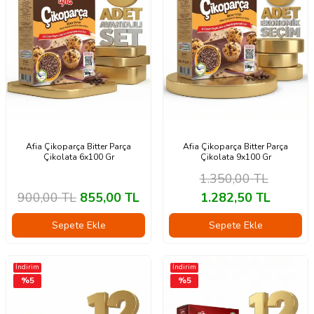
Afia Çikoparça Bitter Parça
Afia Çikoparça Bitter Parça
Çikolata 6x100 Gr
Çikolata 9x100 Gr
1.350,00
TL
900,00
TL
855,00
TL
1.282,50
TL
Sepete Ekle
Sepete Ekle
İndirim
İndirim
%
5
%
5