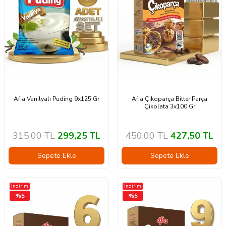
Afia Vanilyalı Puding 9x125 Gr
Afia Çikoparça Bitter Parça
Çikolata 3x100 Gr
315,00
TL
299,25
TL
450,00
TL
427,50
TL
Sepete Ekle
Sepete Ekle
İndirim
İndirim
%
5
%
5