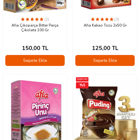
(2)
(3)
Afia Çikoparça Bitter Parça
Afia Kakao Tozu 2x50 Gr
Çikolata 100 Gr
150,00
TL
125,00
TL
Sepete Ekle
Sepete Ekle
İndirim
%
5