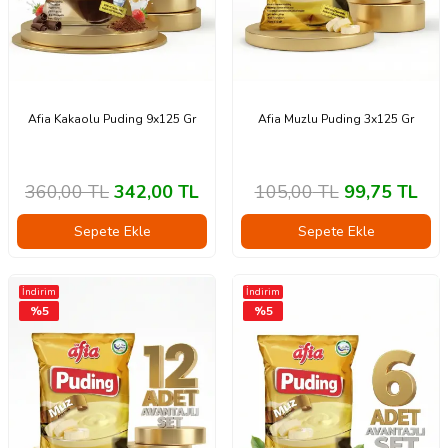
Afia Kakaolu Puding 9x125 Gr
Afia Muzlu Puding 3x125 Gr
360,00
TL
342,00
TL
105,00
TL
99,75
TL
Sepete Ekle
Sepete Ekle
İndirim
İndirim
%
5
%
5