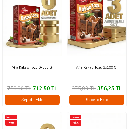
Afia Kakao Tozu 6x100 Gr
Afia Kakao Tozu 3x100 Gr
750,00
TL
712,50
TL
375,00
TL
356,25
TL
Sepete Ekle
Sepete Ekle
İndirim
İndirim
%
5
%
5