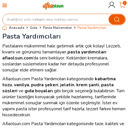
0
Anasayfa
Gıda
Pasta Malzemeleri
Pasta Yardımcıları
Pasta Yardımcıları
Pastalarını mükemmel hale getirmek artık çok kolay! Lezzeti,
kıvamı ve görünümü tamamlayan
pasta yardımcıları
afiaolsun.com
’da seni bekliyor. Keklerden kremalara,
soslardan süslemelere kadar her detayda profesyonel
sonuçlar elde etmeni sağlar.
Afiaolsun.com Pasta Yardımcıları kategorisinde
kabartma
tozu
,
vanilya
,
pudra şekeri
,
jelatin
,
krem şanti
,
pasta
süsleri
ve
gıda boyaları
gibi birçok seçeneği bulabilirsin. Tüm
ürünler tazeliğini koruyacak şekilde hazırlanmış, tariflerinde
mükemmel sonuçlar sunmak için özenle seçilmiştir. İster ev
yapımı pasta ister profesyonel tarif hazırla, lezzet farkını hemen
hissedeceksin.
Afiaolsun.com Pasta Yardımcıları kategorisinde taze, kaliteli ve