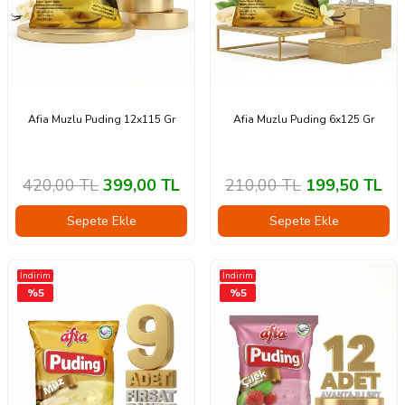
Afia Muzlu Puding 12x115 Gr
Afia Muzlu Puding 6x125 Gr
420,00
TL
399,00
TL
210,00
TL
199,50
TL
Sepete Ekle
Sepete Ekle
İndirim
İndirim
%
5
%
5