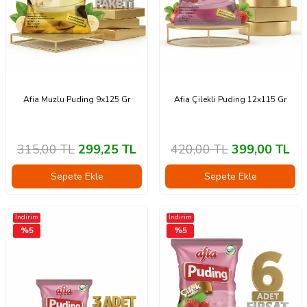
Afia Muzlu Puding 9x125 Gr
Afia Çilekli Puding 12x115 Gr
315,00
TL
299,25
TL
420,00
TL
399,00
TL
Sepete Ekle
Sepete Ekle
İndirim
İndirim
%
5
%
5