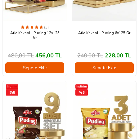
(3)
Afia Kakaolu Puding 12x125
Afia Kakaolu Puding 6x125 Gr
Gr
480,00
TL
456,00
TL
240,00
TL
228,00
TL
Sepete Ekle
Sepete Ekle
İndirim
İndirim
%
5
%
5