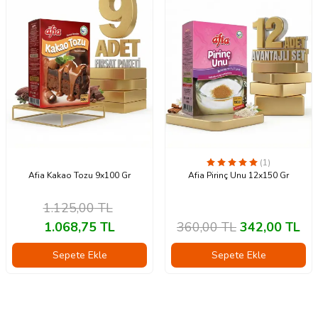
(1)
Afia Kakao Tozu 9x100 Gr
Afia Pirinç Unu 12x150 Gr
1.125,00
TL
1.068,75
TL
360,00
TL
342,00
TL
Sepete Ekle
Sepete Ekle