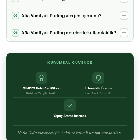
Afia Vanilyalı Puding alerjen içerir mi?
05
Afia Vanilyalı Puding nerelerde kullanılabilir?
06
KURUMSAL GÜVENCE
GİMDES Helal Sertifikası
İzlenebilir Üretim
Helal ve Tayyib Üretim
Her Parti Kontrollü
Yapay Aroma İçermez
Nafia Gıda güvencesiyle, helal ve kaliteli üretim standartları.