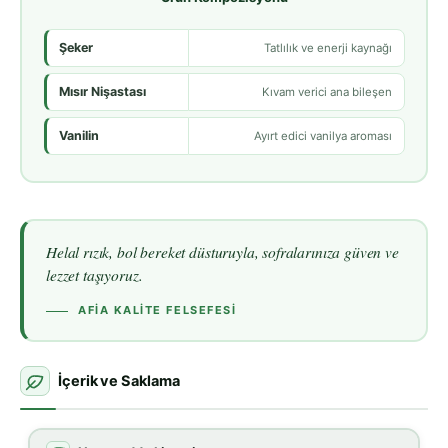
Şeker
Tatlılık ve enerji kaynağı
Mısır Nişastası
Kıvam verici ana bileşen
Vanilin
Ayırt edici vanilya aroması
Helal rızık, bol bereket düsturuyla, sofralarınıza güven ve
lezzet taşıyoruz.
AFIA KALITE FELSEFESI
İçerik ve Saklama