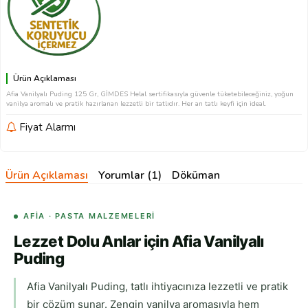
Ürün Açıklaması
Afia Vanilyalı Puding 125 Gr, GİMDES Helal sertifikasıyla güvenle tüketebileceğiniz, yoğun
vanilya aromalı ve pratik hazırlanan lezzetli bir tatlıdır. Her an tatlı keyfi için ideal.
Fiyat Alarmı
Ürün Açıklaması
Yorumlar (1)
Döküman
AFIA · PASTA MALZEMELERI
Lezzet Dolu Anlar için Afia Vanilyalı
Puding
Afia Vanilyalı Puding, tatlı ihtiyacınıza lezzetli ve pratik
bir çözüm sunar. Zengin vanilya aromasıyla hem