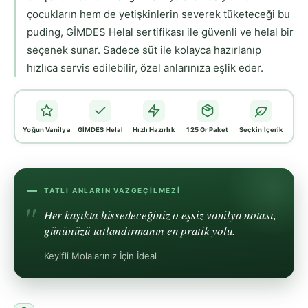
çocukların hem de yetişkinlerin severek tüketeceği bu
puding, GİMDES Helal sertifikası ile güvenli ve helal bir
seçenek sunar. Sadece süt ile kolayca hazırlanıp
hızlıca servis edilebilir, özel anlarınıza eşlik eder.
Yoğun Vanilya
GİMDES Helal
Hızlı Hazırlık
125 Gr Paket
Seçkin İçerik
TATLI ANLARIN VAZGEÇILMEZI
Her kaşıkta hissedeceğiniz o eşsiz vanilya notası,
gününüzü tatlandırmanın en pratik yolu.
Keyifli Molalarınız İçin İdeal