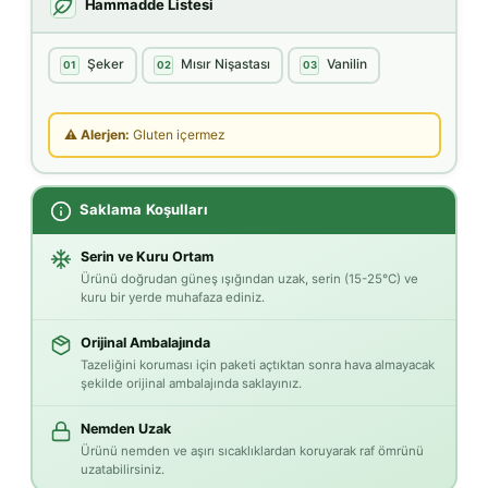
Hammadde Listesi
Şeker
Mısır Nişastası
Vanilin
01
02
03
⚠ Alerjen:
Gluten içermez
Saklama Koşulları
Serin ve Kuru Ortam
Ürünü doğrudan güneş ışığından uzak, serin (15-25°C) ve
kuru bir yerde muhafaza ediniz.
Orijinal Ambalajında
Tazeliğini koruması için paketi açtıktan sonra hava almayacak
şekilde orijinal ambalajında saklayınız.
Nemden Uzak
Ürünü nemden ve aşırı sıcaklıklardan koruyarak raf ömrünü
uzatabilirsiniz.