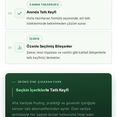
ZAMAN TASARRUFU
Anında Tatlı Keyfi
04
Hızla hazırlanan formülü sayesinde, ani tatlı
isteklerinizde bekletmeden çözüm sunar.
İÇERIK
Özenle Seçilmiş Bileşenler
05
Şeker, mısır nişastası ve vanilin gibi kaliteli bileşenlerle
tatlı keyfinizi destekler.
ÜRÜNÜ ÖNE ÇIKARAN FARK
Seçkin İçerikle
Afia Vanilyalı Puding, pratikliği ve güvenilir içeriğiyle
benzer tatlı alternatiflerinden ayrılır. Özel vanilya
aromasıyla her yaştan lezzet tutkununa hitap eder.