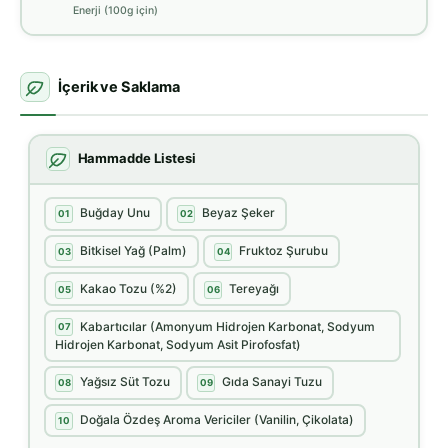
Enerji (100g için)
İçerik ve Saklama
Hammadde Listesi
Buğday Unu
Beyaz Şeker
01
02
Bitkisel Yağ (Palm)
Fruktoz Şurubu
03
04
Kakao Tozu (%2)
Tereyağı
05
06
Kabartıcılar (Amonyum Hidrojen Karbonat, Sodyum
07
Hidrojen Karbonat, Sodyum Asit Pirofosfat)
Yağsız Süt Tozu
Gıda Sanayi Tuzu
08
09
Doğala Özdeş Aroma Vericiler (Vanilin, Çikolata)
10