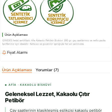
Ürün Açıklaması
GİMDES helal sertifikalı Afia Kakaolu Petibör Bisküvi 180 gr, çay saatleriniz ve nefis pasta
tarifleriniz için idealdir. Katkısız ve güvenilir içeriğiyle her an yanınızda.
Fiyat Alarmı
Ürün Açıklaması
Yorumlar (7)
AFIA · KAKAOLU BISKÜVI
Geleneksel Lezzet, Kakaolu Çıtır
Petibör
Çay saatlerinin klasikleşmiş eşlikçisi kakaolu petibör