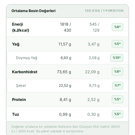
Ortalama Besin Değerleri
100 G'DA / 1 PORSIYON
Enerji
1818 /
545 /
%6*
(kJ/kcal)
430
129
Yağ
11,57 g
3,47 g
%5*
Doymuş Yağ
6,93 g
2,08 g
%10*
Karbonhidrat
73,65 g
22,09 g
%8*
Şeker
22,52 g
6,75 g
%7*
Protein
8,41 g
2,52 g
%5*
Tuz
0,99 g
0,30 g
%5*
Değerler ortalama bir yetişkinin Referans Alım Düzeyini (RA) belirtir (8400
kJ / 2000 kcal). Bu paket yaklaşık 6 porsiyondur.