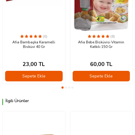
(6)
(8)
Afia Bambaşka Karamelli
Afia Bebe Bisküvisi Vitamin
Bisküvi 40 Gr
Katkılı 150 Gr
23,00
TL
60,00
TL
Sepete Ekle
Sepete Ekle
İlgili Ürünler