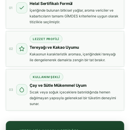
Helal Sertifikalı Formül
01
İçeriğinde bulunan bitkisel yağlar, aroma vericiler ve
kabartıcıların tamamı GİMDES kriterlerine uygun olarak
titizlikle seçilmiştir.
LEZZET PROFILI
Tereyağı ve Kakao Uyumu
02
Kakaonun karakteristik aroması, içeriğindeki tereyağı
ile dengelenerek damakta zengin bir tat bırakır.
KULLANIM ŞEKLI
Çay ve Sütle Mükemmel Uyum
03
Sıcak veya soğuk içeceklere batırıldığında hemen
dağılmayan yapısıyla geleneksel bir tüketim deneyimi
sunar.