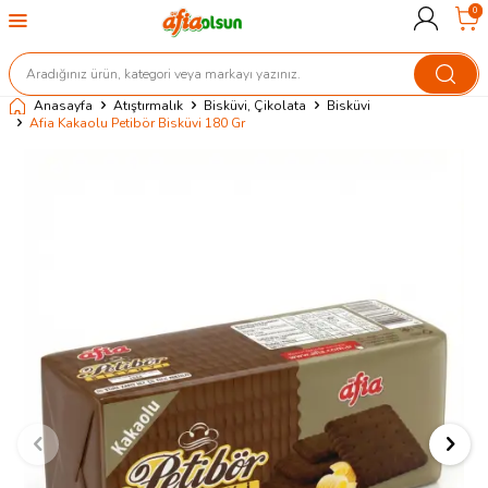
0
Anasayfa
Atıştırmalık
Bisküvi, Çikolata
Bisküvi
Afia Kakaolu Petibör Bisküvi 180 Gr