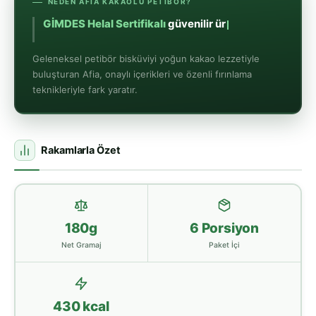
NEDEN AFIA KAKAOLU PETIBÖR?
GİMD
Geleneksel petibör bisküviyi yoğun kakao lezzetiyle
buluşturan Afia, onaylı içerikleri ve özenli fırınlama
teknikleriyle fark yaratır.
Rakamlarla Özet
180g
6 Porsiyon
Net Gramaj
Paket İçi
430 kcal