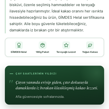
bisküvi, özenle seçilmiş hammaddeler ve tereyağı
ilavesiyle hazırlanmıştır. İdeal kakao oranını her ısırıkta
hissedebileceğiniz bu ürün, GİMDES Helal sertifikasına
sahiptir. Aile boyu güvenle tüketebileceğiniz,
damaklarda iz bırakan çıtır bir atıştırmalıktır.
GİMDES Helal
180g Paket
Tereyağlı Lezzet
Yoğun Kakao
ÇAY SAATLERININ YILDIZI
Çayın yanında eriyip giden, çıtır dokusuyla
damaklarda iz bırakan klasikleşmiş kakao lezzeti.
Afia güvencesiyle sofralarınızda.