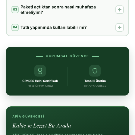
Paketi açtıktan sonra nasıl muhafaza
03
etmeliyim?
Tatlı yapımında kullanılabilir mi?
04
KURUMSAL GÜVENCE
GİMDES Helal Sertifikalı
Tescilli Üretim
Helal Üretim Onayı
TR-70-K-000532
AFIA GÜVENCESI
Kalite ve Lezzet Bir Arada