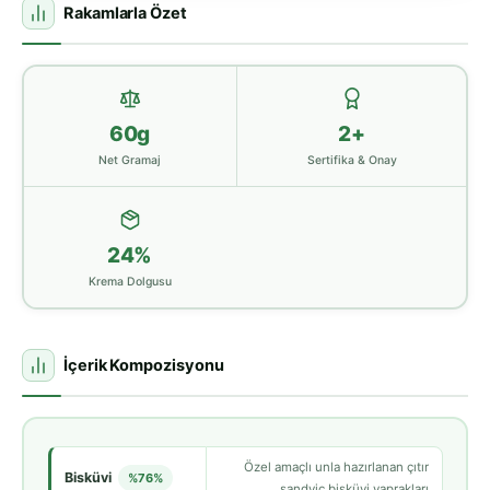
Rakamlarla Özet
60g
2+
Net Gramaj
Sertifika & Onay
24%
Krema Dolgusu
İçerik Kompozisyonu
Özel amaçlı unla hazırlanan çıtır
Bisküvi
%76%
sandviç bisküvi yaprakları