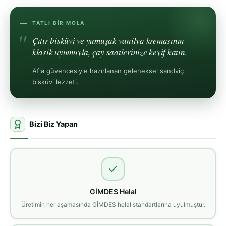
TATLI BIR MOLA
Çıtır bisküvi ve yumuşak vanilya kremasının
klasik uyumuyla, çay saatlerinize keyif katın.
Afia güvencesiyle hazırlanan geleneksel sandviç
bisküvi lezzeti.
Bizi Biz Yapan
GİMDES Helal
Üretimin her aşamasında GİMDES helal standartlarına uyulmuştur.