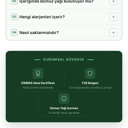
İçeriğinde domuz yağı bulunuyor mu?
02
Hangi alerjenleri içerir?
03
Nasıl saklanmalıdır?
04
KURUMSAL GÜVENCE
GİMDES Helal Sertifikalı
TSE Belgesi
Helal üretim standartları
Türk Standartları Enstitüsü onaylı
Domuz Yağı İçermez
Güvenilir içerik garantisi