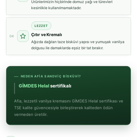
Ürünlerimizin hiçbirinde domuz yağı ve türevleri
kesinlikle kullanılmamaktadır.
LEZZET
Çıtır ve Kremalı
04
Ağızda dağılan taze bisküvi yapısı ve yumuşak vanilya
dolgusu ile damaklarda eşsiz bir tat bırakır.
NEDEN AFIA SANDVIÇ BISKÜVI?
G
Afia, lezzetli vanilya kremasını GİMDES Helal sertifikası ve
TSE kalite güvencesiyle birleştirerek kaliteden ödün
vermeden üretilir.