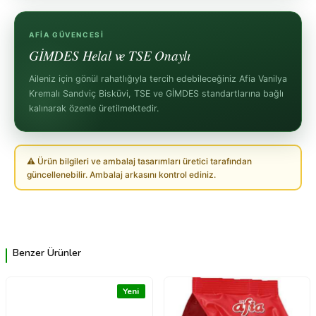
AFIA GÜVENCESI
GİMDES Helal ve TSE Onaylı
Aileniz için gönül rahatlığıyla tercih edebileceğiniz Afia Vanilya
Kremalı Sandviç Bisküvi, TSE ve GİMDES standartlarına bağlı
kalınarak özenle üretilmektedir.
⚠ Ürün bilgileri ve ambalaj tasarımları üretici tarafından
güncellenebilir. Ambalaj arkasını kontrol ediniz.
Benzer Ürünler
Yeni