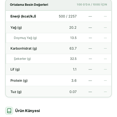
Ortalama Besin Değerleri
100 G'DA / 100G İÇIN
Enerji (kcal/kJ)
500 / 2257
—
—
Yağ (g)
20.2
—
—
Doymuş Yağ (g)
13.5
—
—
Karbonhidrat (g)
63.7
—
—
Şekerler (g)
32.5
—
—
Lif (g)
1.1
—
—
Protein (g)
3.6
—
—
Tuz (g)
0.07
—
—
Ürün Künyesi