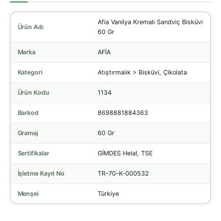
Afia Vanilya Kremalı Sandviç Bisküvi
Ürün Adı
60 Gr
Marka
AFİA
Kategori
Atıştırmalık > Bisküvi, Çikolata
Ürün Kodu
1134
Barkod
8698881884363
Gramaj
60 Gr
Sertifikalar
GİMDES Helal, TSE
İşletme Kayıt No
TR-70-K-000532
Menşei
Türkiye