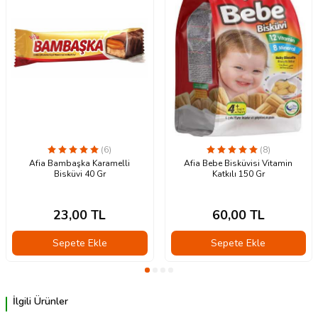
(6)
(8)
Afia Bambaşka Karamelli
Afia Bebe Bisküvisi Vitamin
Bisküvi 40 Gr
Katkılı 150 Gr
23,00
TL
60,00
TL
Sepete Ekle
Sepete Ekle
İlgili Ürünler