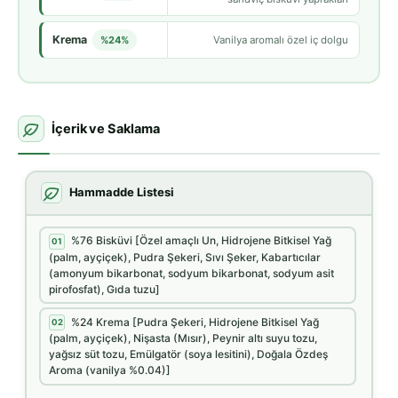
Krema
%24%
Vanilya aromalı özel iç dolgu
İçerik ve Saklama
Hammadde Listesi
%76 Bisküvi [Özel amaçlı Un, Hidrojene Bitkisel Yağ
01
(palm, ayçiçek), Pudra Şekeri, Sıvı Şeker, Kabartıcılar
(amonyum bikarbonat, sodyum bikarbonat, sodyum asit
pirofosfat), Gıda tuzu]
%24 Krema [Pudra Şekeri, Hidrojene Bitkisel Yağ
02
(palm, ayçiçek), Nişasta (Mısır), Peynir altı suyu tozu,
yağsız süt tozu, Emülgatör (soya lesitini), Doğala Özdeş
Aroma (vanilya %0.04)]