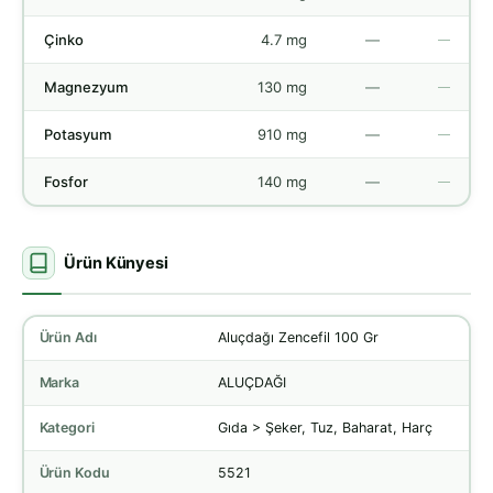
Çinko
4.7 mg
—
—
Magnezyum
130 mg
—
—
Potasyum
910 mg
—
—
Fosfor
140 mg
—
—
Ürün Künyesi
Ürün Adı
Aluçdağı Zencefil 100 Gr
Marka
ALUÇDAĞI
Kategori
Gıda > Şeker, Tuz, Baharat, Harç
Ürün Kodu
5521