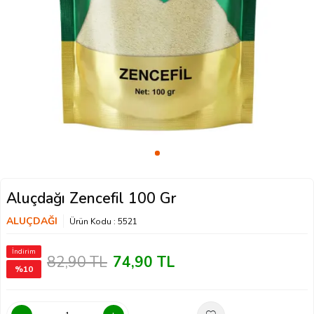
Aluçdağı Zencefil 100 Gr
ALUÇDAĞI
Ürün Kodu :
5521
İndirim
82,90
TL
74,90
TL
%
10