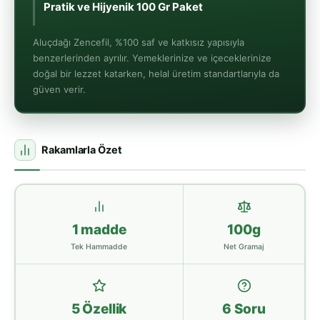
Pratik
Aluçdağı Zencefil, %100 saf ve katkısız yapısıyla
benzerlerinden ayrılır. Yemeklerinize ve içeceklerinize
doğal bir lezzet katarken, helal üretim standartlarıyla da
güven verir.
Rakamlarla Özet
1 madde
100g
Tek Hammadde
Net Gramaj
5 Özellik
6 Soru