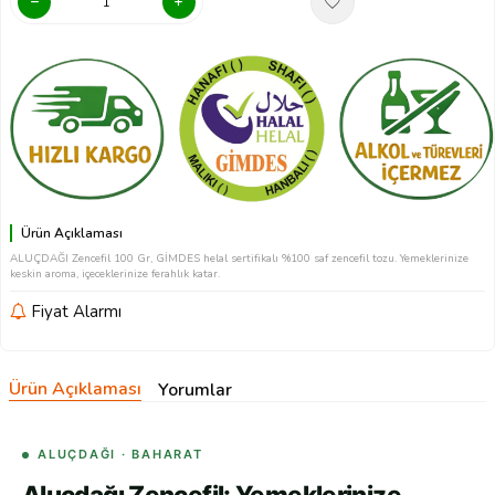
Ürün Açıklaması
ALUÇDAĞI Zencefil 100 Gr, GİMDES helal sertifikalı %100 saf zencefil tozu. Yemeklerinize
keskin aroma, içeceklerinize ferahlık katar.
Fiyat Alarmı
Ürün Açıklaması
Yorumlar
ALUÇDAĞI · BAHARAT
Aluçdağı Zencefil: Yemeklerinize