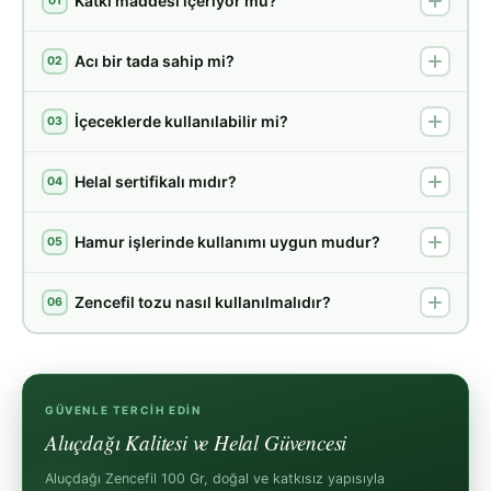
Katkı maddesi içeriyor mu?
01
Acı bir tada sahip mi?
02
İçeceklerde kullanılabilir mi?
03
Helal sertifikalı mıdır?
04
Hamur işlerinde kullanımı uygun mudur?
05
Zencefil tozu nasıl kullanılmalıdır?
06
GÜVENLE TERCIH EDIN
Aluçdağı Kalitesi ve Helal Güvencesi
Aluçdağı Zencefil 100 Gr, doğal ve katkısız yapısıyla