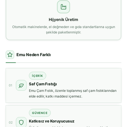
Hijyenik Üretim
Otomatik makinelerde, el değmeden ve gıda standartlarına uygun
şekilde paketlenmiştir.
Emu Neden Farklı
İÇERİK
Saf Çam Fıstığı
01
Emu Çam Fıstık, özenle toplanmış saf çam fıstıklarından
elde edilir, katkı maddesi içermez.
GÜVENCE
Katkısız ve Koruyucusuz
02