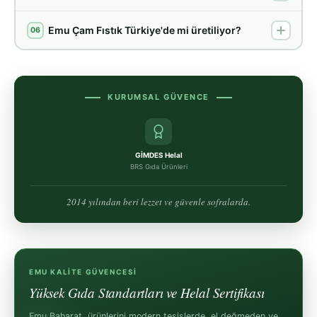
Emu Çam Fıstık Türkiye'de mi üretiliyor?
06
KURUMSAL GÜVENCE
GİMDES Helal
BRS Gıda Ürünleri
2014 yılından beri lezzet ve güvenle sofralarda.
EMU KALITE GÜVENCESI
Yüksek Gıda Standartları ve Helal Sertifikası
Emu Baharat, ürünlerini modern tesislerde, el değmeden ve