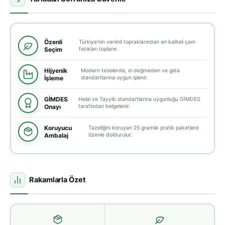
Özenli
Türkiye'nin verimli topraklarından en kaliteli çam
Seçim
fıstıkları toplanır.
Hijyenik
Modern tesislerde, el değmeden ve gıda
İşleme
standartlarına uygun işlenir.
GİMDES
Helal ve Tayyib standartlarına uygunluğu GİMDES
Onayı
tarafından belgelenir.
Koruyucu
Tazeliğini koruyan 25 gramlık pratik paketlere
Ambalaj
özenle doldurulur.
Rakamlarla Özet