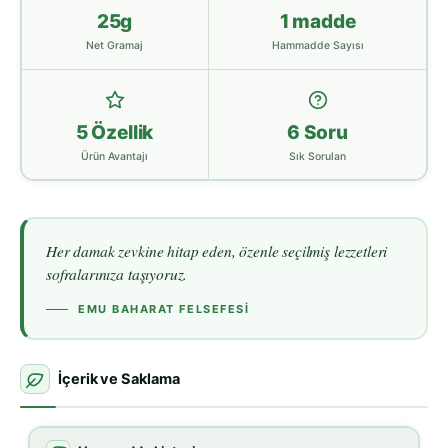
25g
1 madde
Net Gramaj
Hammadde Sayısı
5 Özellik
6 Soru
Ürün Avantajı
Sık Sorulan
Her damak zevkine hitap eden, özenle seçilmiş lezzetleri
sofralarınıza taşıyoruz.
EMU BAHARAT FELSEFESI
İçerik ve Saklama