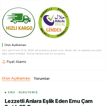
Ürün Açıklaması
Emu Çam Fıstık 25 Gr, %100 saf ve katkısız lezzet sunar. Yemek, tatlı ve salatalarınıza eşlik
eden, pratik ambalajlı, Türkiye menşeili özel bir kuruyemiş.
Fiyat Alarmı
Ürün Açıklaması
Yorumlar
EMU · KURUYEMIŞ
Lezzetli Anlara Eşlik Eden Emu Çam