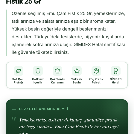
Fıstık 25 Gr
Özenle seçilmiş Emu Çam Fıstık 25 Gr, yemeklerinize,
tatlılarınıza ve salatalarınıza eşsiz bir aroma katar.
Yüksek besin değeriyle dengeli beslenmenizi
destekler. Türkiye'deki tesislerde, hijyenik koşullarda
işlenerek sofralarınıza ulaşır. GİMDES Helal sertifikası
ile güvenle tüketebilirsiniz.
Saf Çam
Katkısız
Çok Yönlü
Yüksek
25g Pratik
GİMDES
Fıstığı
İçerik
Kullanım
Besin
Paket
Helal
LEZZETLI ANLARIN KEYFI
Yemeklerinize asil bir dokunuş, gününüze pratik
bir lezzet molası. Emu Çam Fıstık ile her anı özel
kılın.