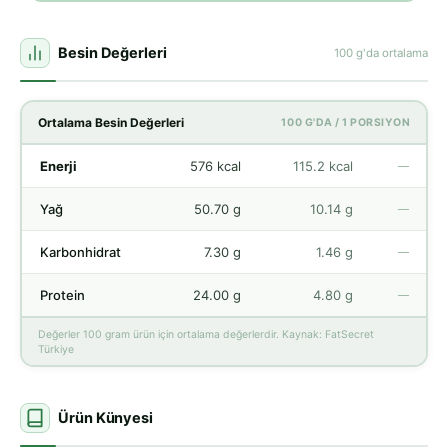
Besin Değerleri
100 g'da ortalama
Ortalama Besin Değerleri
100 G'DA / 1 PORSIYON
Enerji
576 kcal
115.2 kcal
—
Yağ
50.70 g
10.14 g
—
Karbonhidrat
7.30 g
1.46 g
—
Protein
24.00 g
4.80 g
—
Değerler 100 gram ürün için ortalama değerlerdir. Kaynak: FatSecret
Türkiye
Ürün Künyesi