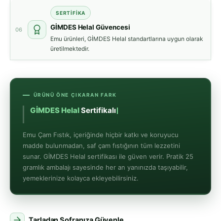
SERTİFİKA
GİMDES Helal Güvencesi
06
Emu ürünleri, GİMDES Helal standartlarına uygun olarak
üretilmektedir.
ÜRÜNÜ ÖNE ÇIKARAN FARK
GİMDES Helal
Sertifikalı
Emu Çam Fıstık, içeriğinde hiçbir katkı ve koruyucu
madde bulunmadan, saf çam fıstığının tüm lezzetini
sunar. GİMDES Helal sertifikası ile güven verir. Pratik 25
gramlık ambalajı sayesinde her an yanınızda taşıyabilir,
yemeklerinize kolayca ekleyebilirsiniz.
Tarladan Sofranıza Güvenle