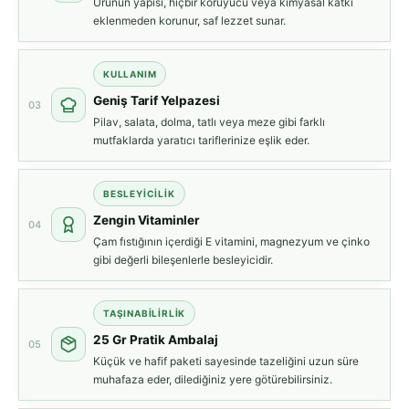
Ürünün yapısı, hiçbir koruyucu veya kimyasal katkı
eklenmeden korunur, saf lezzet sunar.
KULLANIM
Geniş Tarif Yelpazesi
03
Pilav, salata, dolma, tatlı veya meze gibi farklı
mutfaklarda yaratıcı tariflerinize eşlik eder.
BESLEYİCİLİK
Zengin Vitaminler
04
Çam fıstığının içerdiği E vitamini, magnezyum ve çinko
gibi değerli bileşenlerle besleyicidir.
TAŞINABİLİRLİK
25 Gr Pratik Ambalaj
05
Küçük ve hafif paketi sayesinde tazeliğini uzun süre
muhafaza eder, dilediğiniz yere götürebilirsiniz.