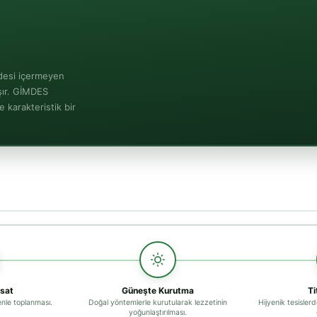
ddesi içermeyen
aşır. GİMDES
 karakteristik bir
sat
Güneşte Kurutma
Ti
nle toplanması.
Doğal yöntemlerle kurutularak lezzetinin
Hijyenik tesisler
yoğunlaştırılması.