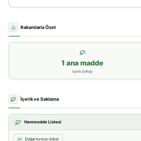
Rakamlarla Özet
1 ana madde
İçerik Saflığı
İçerik ve Saklama
Hammadde Listesi
Doğal kırmızı biber
01