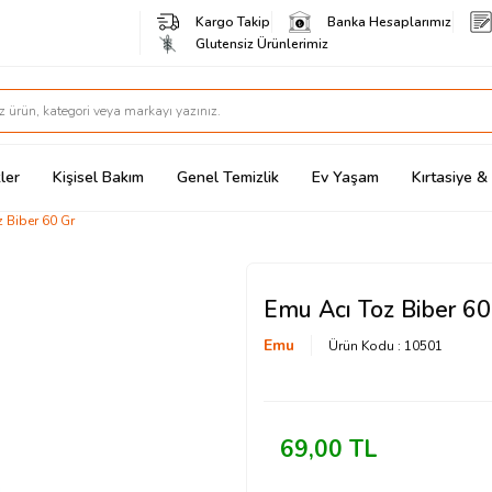
Kargo Takip
Banka Hesaplarımız
Glutensiz Ürünlerimiz
ler
Kişisel Bakım
Genel Temizlik
Ev Yaşam
Kırtasiye 
 Biber 60 Gr
Emu Acı Toz Biber 60
Emu
Ürün Kodu :
10501
69,00
TL