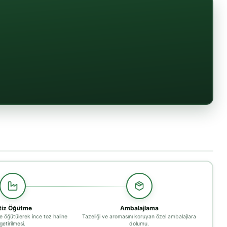
tiz Öğütme
Ambalajlama
de öğütülerek ince toz haline
Tazeliği ve aromasını koruyan özel ambalajlara
getirilmesi.
dolumu.