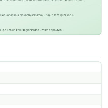
 uzak, serin (max 25°C) ve rutubetsiz bir yerde muhafaza ediniz.
ıkıca kapatılmış bir kapta saklamak ürünün tazeliğini korur.
 için keskin kokulu gıdalardan uzakta depolayın.