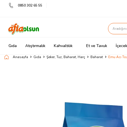
0850 302 65 55
Gıda
Atıştırmalık
Kahvaltılık
Et ve Tavuk
İçecek
Anasayfa
Gıda
Şeker, Tuz, Baharat, Harç
Baharat
Emu Acı Toz