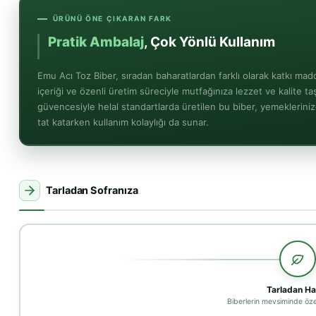
ÜRÜNÜ ÖNE ÇIKARAN FARK
Pratik Ambalaj
, Çok Yönlü
Emu Acı Toz Biber, sıradan baharatlardan farklı olarak katkı ma
içeriği ve özenli üretim süreciyle mutfağınıza lezzet ve kalite t
güvencesiyle helal standartlarda üretilen bu biber, yemeklerinize
tat katarken kullanım kolaylığı da sunar.
Tarladan Sofranıza
Tarladan Ha
Biberlerin mevsiminde öze