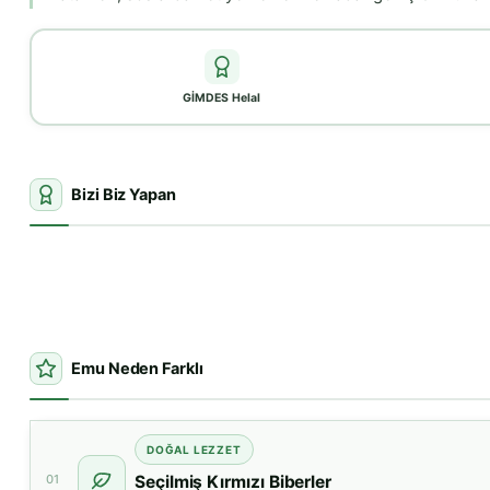
GİMDES Helal
Bizi Biz Yapan
Emu Neden Farklı
DOĞAL LEZZET
01
Seçilmiş Kırmızı Biberler