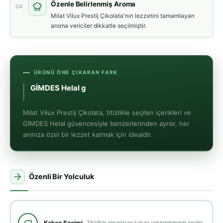
Özenle Belirlenmiş Aroma
04
Milat Vilux Prestij Çikolata'nın lezzetini tamamlayan
aroma vericiler dikkatle seçilmiştir.
ÜRÜNÜ ÖNE ÇIKARAN FARK
GİMDES Helal güvencesiyle
üreti
Milat Vilux Prestij Çikolata, titizlikle seçilen içerikleri ve
GİMDES Helal güvencesiyle benzerlerinden ayrılır, her
anınıza özel bir lezzet katmak için idealdir.
Özenli Bir Yolculuk
Kakao Seçimi
Titizlikle olgunlaşan kakao çekirdeklerinin seçimi.