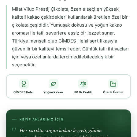
Milat Vilux Prestij Çikolata, özenle seçilen yüksek
kaliteli kakao çekirdekleri kullanılarak üretilen özel bir
çikolata çeşididir. Yumuşak dokusu ve yoğun kakao
aroması ile tatlı severlere eşsiz bir lezzet sunar.
Türkiye menşeli olup GİMDES Helal sertifikasıyla
güvenilir bir kaliteyi temsil eder. Günlük tatlı ihtiyaçları
için veya özel anlarda tercih edilebilecek şık bir
seçenektir.
GİMDES Helal
Yoğun Kakao
80 Gr Pratik
Özenli Üretim
KEYIF ANLARINIZ İÇIN
Her ısırıkta yoğun kakao lezzeti, günün