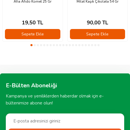
Afia Afido Kornet 25 Gr
Milat Kaşık Çikolata 54 Gr
19,50
TL
90,00
TL
Sepete Ekle
Sepete Ekle
E-Bülten Aboneliği
Kampanya ve yeniliklerden haberdar olmak için e-
bültenimize abone olun!