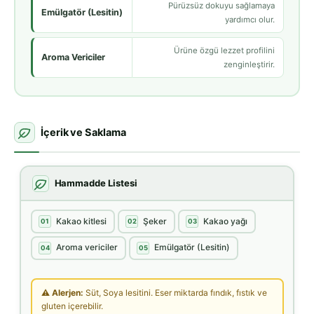
Pürüzsüz dokuyu sağlamaya
Emülgatör (Lesitin)
yardımcı olur.
Ürüne özgü lezzet profilini
Aroma Vericiler
zenginleştirir.
İçerik ve Saklama
Hammadde Listesi
Kakao kitlesi
Şeker
Kakao yağı
01
02
03
Aroma vericiler
Emülgatör (Lesitin)
04
05
⚠ Alerjen:
Süt, Soya lesitini. Eser miktarda fındık, fıstık ve
gluten içerebilir.