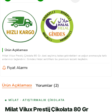
Ürün Açıklaması
Milat Vilux Prestij Çikolata 80 Gr, özel seçilmiş kakao çekirdekleri ve yoğun aromasıyla tatlı
anlarınızı taçlandırır. Gimdes Helal sertifikalı bu premium lezzeti keşfedin.
Fiyat Alarmı
Ürün Açıklaması
Yorumlar (2)
MILAT · ATIŞTIRMALIK ÇIKOLATA
Milat Vilux Prestij Çikolata 80 Gr