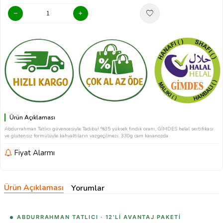
Ürün Açıklaması
Abdurrahman Tatlıcı güvencesiyle Tadıbu! %35 yüksek fındık oranı, GİMDES helal sertifikası
ve glutensiz formülüyle kahvaltıların vazgeçilmezi. 330g cam kavanozda.
Fiyat Alarmı
Ürün Açıklaması
Yorumlar
ABDURRAHMAN TATLICI · 12'LI AVANTAJ PAKETI