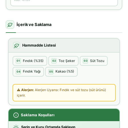
İçerik ve Saklama
Hammadde Listesi
Fındık (%35)
Toz Şeker
Süt Tozu
01
02
03
Fındık Yağı
Kakao (%5)
04
05
⚠ Alerjen:
Alerjen Uyarısı: Fındık ve süt tozu (süt ürünü)
içerir.
Saklama Koşulları
Serin ve Kuru Ortamda Saklayın