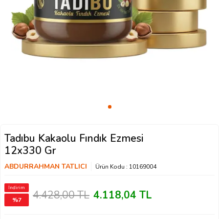
Tadıbu Kakaolu Fındık Ezmesi
12x330 Gr
ABDURRAHMAN TATLICI
Ürün Kodu :
10169004
İndirim
4.428,00
TL
4.118,04
TL
%
7