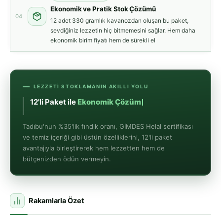
Ekonomik ve Pratik Stok Çözümü
04
12 adet 330 gramlık kavanozdan oluşan bu paket,
sevdiğiniz lezzetin hiç bitmemesini sağlar. Hem daha
ekonomik birim fiyatı hem de sürekli el
LEZZETI STOKLAMANIN AKILLI YOLU
12'li Paket i
Tadıbu'nun %35'lik fındık oranı, GİMDES Helal sertifikası
ve temiz içeriği gibi üstün özelliklerini, 12'li paket
avantajıyla birleştirerek hem lezzetten hem de
bütçenizden ödün vermeyin.
Rakamlarla Özet