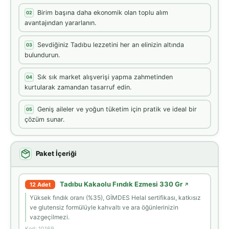
Birim başına daha ekonomik olan toplu alım
02
avantajından yararlanın.
Sevdiğiniz Tadıbu lezzetini her an elinizin altında
03
bulundurun.
Sık sık market alışverişi yapma zahmetinden
04
kurtularak zamandan tasarruf edin.
Geniş aileler ve yoğun tüketim için pratik ve ideal bir
05
çözüm sunar.
Paket İçeriği
Tadıbu Kakaolu Fındık Ezmesi 330 Gr
12 Adet
↗
Yüksek fındık oranı (%35), GİMDES Helal sertifikası, katkısız
ve glutensiz formülüyle kahvaltı ve ara öğünlerinizin
vazgeçilmezi.
Kod: 10169