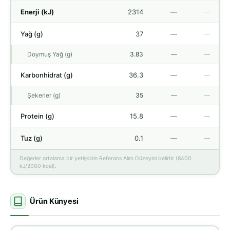
Enerji (kJ)
2314
—
—
Yağ (g)
37
—
—
Doymuş Yağ (g)
3.83
—
—
Karbonhidrat (g)
36.3
—
—
Şekerler (g)
35
—
—
Protein (g)
15.8
—
—
Tuz (g)
0.1
—
—
Değerler ortalama bir yetişkinin Referans Alım Düzeyini belirtir (8400
kJ/2000 kcal).
Ürün Künyesi