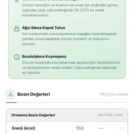
Ürünün tazeliğini ve kıvamını korumak için doğrudan güneş
ışığından uzak, oda sıcaklığında (18-22°C) bir yerde
muhafaza ediniz.
Ağzı Sıkıca Kapalı Tutun
Her kullanımdan sonra kavanozun kapağını hava almayacak
şekilde sıkıca kapatarak ürünün lezzetini ve dokusunu
koruyun.
Buzdolabına Koymayınız
Ürünün buzdolabında saklanması akışkanlığını kaybetmesine
ve sertleşmesine neden olabilir. Oda sıcaklığında saklamak
en idealidir.
Besin Değerleri
100 g'da ortalama
Ortalama Besin Değerleri
100 G'DA / IÇIN
Enerji (kcal)
553
—
—