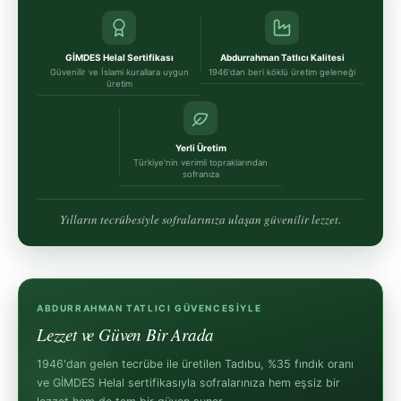
GİMDES Helal Sertifikası
Abdurrahman Tatlıcı Kalitesi
Güvenilir ve İslami kurallara uygun
1946'dan beri köklü üretim geleneği
üretim
Yerli Üretim
Türkiye'nin verimli topraklarından
sofranıza
Yılların tecrübesiyle sofralarınıza ulaşan güvenilir lezzet.
ABDURRAHMAN TATLICI GÜVENCESIYLE
Lezzet ve Güven Bir Arada
1946'dan gelen tecrübe ile üretilen Tadıbu, %35 fındık oranı
ve GİMDES Helal sertifikasıyla sofralarınıza hem eşsiz bir