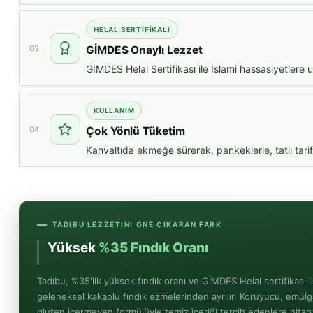
HELAL SERTİFİKALI
03
GİMDES Onaylı Lezzet
GİMDES Helal Sertifikası ile İslami hassasiyetlere uy
KULLANIM
04
Çok Yönlü Tüketim
Kahvaltıda ekmeğe sürerek, pankeklerle, tatlı tarif
TADIBU LEZZETINI ÖNE ÇIKARAN FARK
Tadıbu, %35'lik yüksek fındık oranı ve GİMDES Helal sertifikası i
geleneksel kakaolu fındık ezmelerinden ayrılır. Koruyucu, emülg
gluten içermeyen formülüyle temiz içeriği tercih edenlere hitap