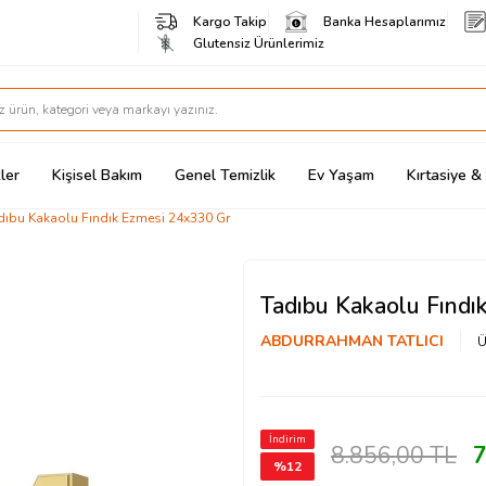
Kargo Takip
Banka Hesaplarımız
Glutensiz Ürünlerimiz
ler
Kişisel Bakım
Genel Temizlik
Ev Yaşam
Kırtasiye 
dıbu Kakaolu Fındık Ezmesi 24x330 Gr
Tadıbu Kakaolu Fınd
ABDURRAHMAN TATLICI
Ü
İndirim
8.856,00
TL
7
%
12