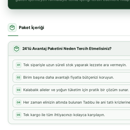
Paket İçeriği
24'lü Avantaj Paketini Neden Tercih Etmelisiniz?
Tek siparişle uzun süreli stok yaparak lezzete ara vermeyin.
01
Birim başına daha avantajlı fiyatla bütçenizi koruyun.
02
Kalabalık aileler ve yoğun tüketim için pratik bir çözüm sunar.
03
Her zaman elinizin altında bulunan Tadıbu ile ani tatlı krizlerin
04
Tek kargo ile tüm ihtiyacınızı kolayca karşılayın.
05