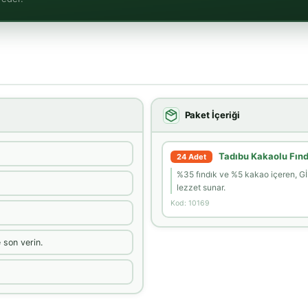
Paket İçeriği
Tadıbu Kakaolu Fın
24 Adet
%35 fındık ve %5 kakao içeren, GİM
lezzet sunar.
Kod: 10169
e son verin.