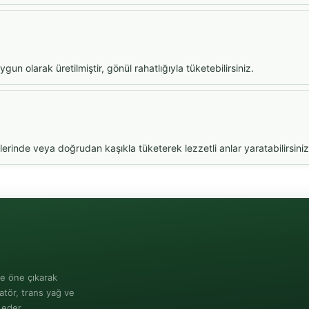
gun olarak üretilmiştir, gönül rahatlığıyla tüketebilirsiniz.
lerinde veya doğrudan kaşıkla tüketerek lezzetli anlar yaratabilirsiniz
le öne çıkarak
atör, trans yağ ve
 eder.