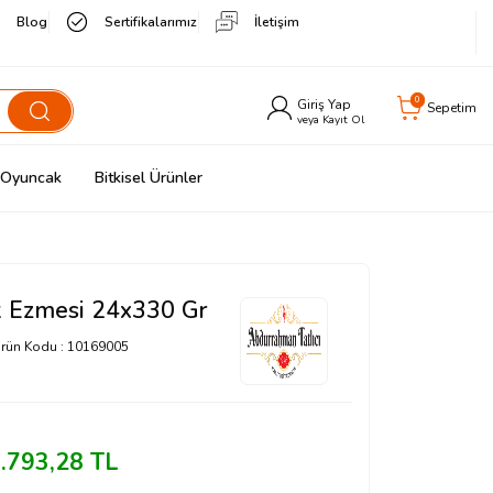
Blog
Sertifikalarımız
İletişim
0
Giriş Yap
Sepetim
veya Kayıt Ol
& Oyuncak
Bitkisel Ürünler
ık Ezmesi 24x330 Gr
rün Kodu :
10169005
.793,28
TL