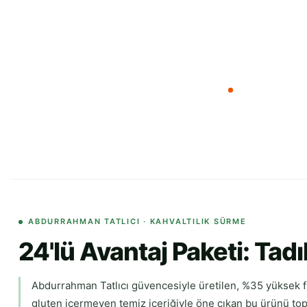
ABDURRAHMAN TATLICI · KAHVALTILIK SÜRME
24'lü Avantaj Paketi: Tad
Abdurrahman Tatlıcı güvencesiyle üretilen, %35 yüksek fın
gluten içermeyen temiz içeriğiyle öne çıkan bu ürünü top