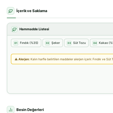
İçerik ve Saklama
Hammadde Listesi
Fındık (%35)
Şeker
Süt Tozu
Kakao (%
01
02
03
04
⚠ Alerjen:
Kalın harfle belirtilen maddeler alerjen içerir. Fındık ve Süt T
Besin Değerleri