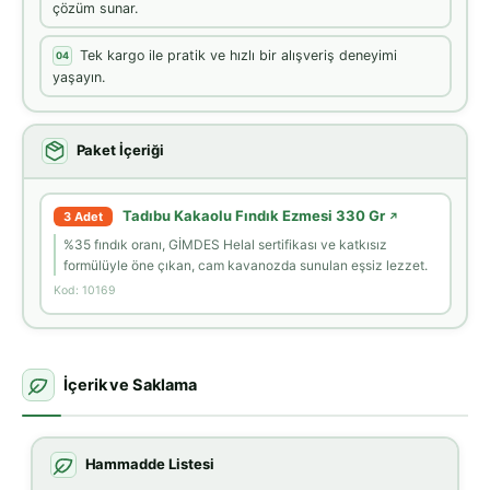
çözüm sunar.
Tek kargo ile pratik ve hızlı bir alışveriş deneyimi
04
yaşayın.
Paket İçeriği
Tadıbu Kakaolu Fındık Ezmesi 330 Gr
3 Adet
↗
%35 fındık oranı, GİMDES Helal sertifikası ve katkısız
formülüyle öne çıkan, cam kavanozda sunulan eşsiz lezzet.
Kod: 10169
İçerik ve Saklama
Hammadde Listesi