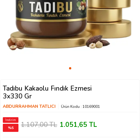
Tadıbu Kakaolu Fındık Ezmesi
3x330 Gr
ABDURRAHMAN TATLICI
Ürün Kodu :
10169001
İndirim
1.107,00
TL
1.051,65
TL
%
5