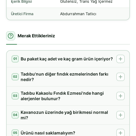
İçerik Bilgisi
Glutensiz, Trans Yağ İçermez
Üretici Firma
Abdurrahman Tatlıcı
Merak Ettikleriniz
Bu paket kaç adet ve kaç gram ürün içeriyor?
01
Tadıbu'nun diğer fındık ezmelerinden farkı
02
nedir?
Tadıbu Kakaolu Fındık Ezmesi'nde hangi
03
alerjenler bulunur?
Kavanozun üzerinde yağ birikmesi normal
04
mi?
Ürünü nasıl saklamalıyım?
05