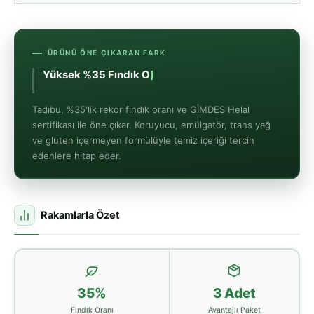
ÜRÜNÜ ÖNE ÇIKARAN FARK
Tadıbu, %35'lik rekor fındık oranı ve GİMDES Helal
sertifikası ile öne çıkar. Koruyucu, emülgatör, trans yağ
ve gluten içermeyen formülüyle temiz içeriği tercih
edenlere hitap eder.
Rakamlarla Özet
35%
3 Adet
Fındık Oranı
Avantajlı Paket