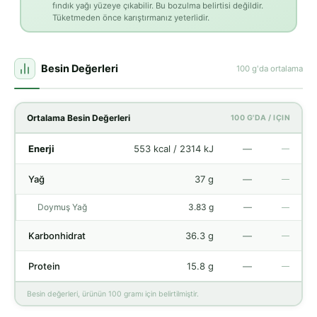
fındık yağı yüzeye çıkabilir. Bu bozulma belirtisi değildir.
Tüketmeden önce karıştırmanız yeterlidir.
Besin Değerleri
100 g'da ortalama
Ortalama Besin Değerleri
100 G'DA / IÇIN
Enerji
553 kcal / 2314 kJ
—
—
Yağ
37 g
—
—
Doymuş Yağ
3.83 g
—
—
Karbonhidrat
36.3 g
—
—
Protein
15.8 g
—
—
Besin değerleri, ürünün 100 gramı için belirtilmiştir.