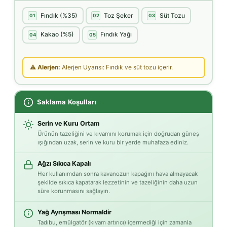
Fındık (%35)
Toz Şeker
Süt Tozu
01
02
03
Kakao (%5)
Fındık Yağı
04
05
⚠ Alerjen:
Alerjen Uyarısı: Fındık ve süt tozu içerir.
Saklama Koşulları
Serin ve Kuru Ortam
Ürünün tazeliğini ve kıvamını korumak için doğrudan güneş
ışığından uzak, serin ve kuru bir yerde muhafaza ediniz.
Ağzı Sıkıca Kapalı
Her kullanımdan sonra kavanozun kapağını hava almayacak
şekilde sıkıca kapatarak lezzetinin ve tazeliğinin daha uzun
süre korunmasını sağlayın.
Yağ Ayrışması Normaldir
Tadıbu, emülgatör (kıvam artırıcı) içermediği için zamanla