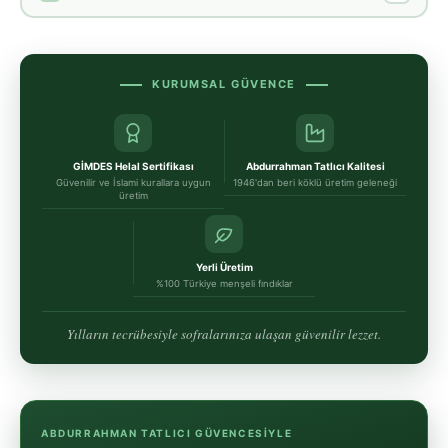
KURUMSAL GÜVENCE
GİMDES Helal Sertifikası
Abdurrahman Tatlıcı Kalitesi
Güvenilir ve İslami kurallara uygun
1946'dan beri köklü üretim geleneği
üretim
Yerli Üretim
%100 Türkiye menşeli fındıklar
Yılların tecrübesiyle sofralarınıza ulaşan güvenilir lezzet.
ABDURRAHMAN TATLICI GÜVENCESIYLE