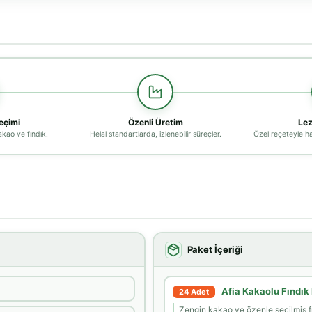
çimi
Özenli Üretim
Lez
akao ve fındık.
Helal standartlarda, izlenebilir süreçler.
Özel reçeteyle h
Paket İçeriği
Afia Kakaolu Fındı
24 Adet
Zengin kakao ve özenle seçilmiş fı