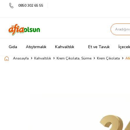
0850 302 65 55
Gıda
Atıştırmalık
Kahvaltılık
Et ve Tavuk
İçecek
Anasayfa
Kahvaltılık
Krem Çikolata, Sürme
Krem Çikolata
Af