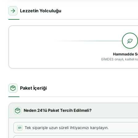
Lezzetin Yolculuğu
Hammadde Se
GİMDES onaylı, kaliteli k
Paket İçeriği
Neden 24'lü Paket Tercih Edilmeli?
Tek siparişle uzun süreli ihtiyacınızı karşılayın.
01