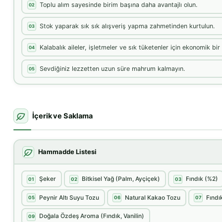
Toplu alım sayesinde birim başına daha avantajlı olun.
02
Stok yaparak sık sık alışveriş yapma zahmetinden kurtulun.
03
Kalabalık aileler, işletmeler ve sık tüketenler için ekonomik bi
04
Sevdiğiniz lezzetten uzun süre mahrum kalmayın.
05
İçerik ve Saklama
Hammadde Listesi
Şeker
Bitkisel Yağ (Palm, Ayçiçek)
Fındık (%2)
01
02
03
Peynir Altı Suyu Tozu
Natural Kakao Tozu
Fındı
05
06
07
Doğala Özdeş Aroma (Fındık, Vanilin)
09