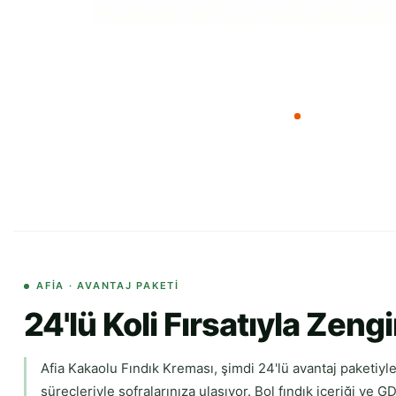
AFIA · AVANTAJ PAKETI
24'lü Koli Fırsatıyla Zen
Afia Kakaolu Fındık Kreması, şimdi 24'lü avantaj paketiy
süreçleriyle sofralarınıza ulaşıyor. Bol fındık içeriği ve 