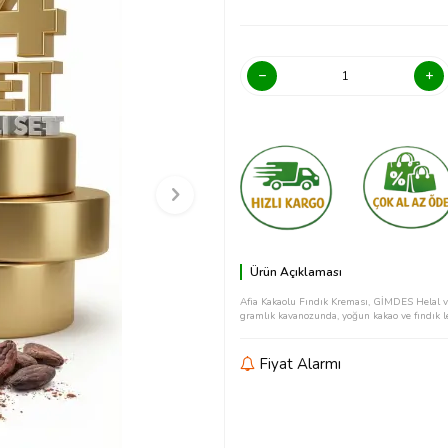
Ürün Açıklaması
Afia Kakaolu Fındık Kreması, GİMDES Helal ve
gramlık kavanozunda, yoğun kakao ve fındık le
Fiyat Alarmı