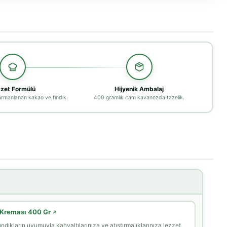
zet Formülü
Hijyenik Ambalaj
armanlanan kakao ve fındık.
400 gramlık cam kavanozda tazelik.
k Kreması 400 Gr
↗
ndıkların uyumuyla kahvaltılarınıza ve atıştırmalıklarınıza lezzet