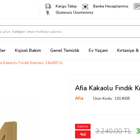
Kargo Takip
Banka Hesaplarımız
Glutensiz Ürünlerimiz
ler
Kişisel Bakım
Genel Temizlik
Ev Yaşam
Kırtasiye 
ia Kakaolu Fındık Kreması 24x400 Gr
Afia Kakaolu Fındık 
Afia
Ürün Kodu :
1014005
İndirim
3.240,00
TL
3
%
5