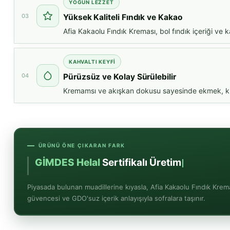
YOĞUN LEZZET
03
Yüksek Kaliteli Fındık ve Kakao
Afia Kakaolu Fındık Kreması, bol fındık içeriği ve 
KAHVALTI KEYFİ
04
Pürüzsüz ve Kolay Sürülebilir
Kremamsı ve akışkan dokusu sayesinde ekmek, krep 
ÜRÜNÜ ÖNE ÇIKARAN FARK
GİMDES Helal
Sertifikalı Üretim
Piyasada bulunan muadillerine kıyasla, Afia Kakaolu Fındık Kre
güvencesi ve GDO'suz içerik anlayışıyla sofralara taşınır.