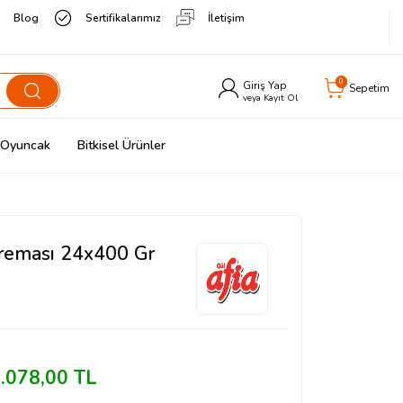
Blog
Sertifikalarımız
İletişim
0
Giriş Yap
Sepetim
veya Kayıt Ol
& Oyuncak
Bitkisel Ürünler
Kreması 24x400 Gr
.078,00
TL