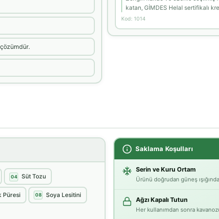
katan, GİMDES Helal sertifikalı kr
Kod: 1014
r çözümdür.
Saklama Koşulları
Serin ve Kuru Ortam
Süt Tozu
04
Ürünü doğrudan güneş ışığından
k Püresi
Soya Lesitini
08
Ağzı Kapalı Tutun
Her kullanımdan sonra kavanozun