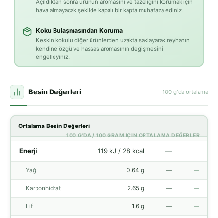
Açıldıktan sonra ürünün aromasını ve tazeliğini korumak için
hava almayacak şekilde kapalı bir kapta muhafaza ediniz.
Koku Bulaşmasından Koruma
Keskin kokulu diğer ürünlerden uzakta saklayarak reyhanın
kendine özgü ve hassas aromasının değişmesini
engelleyiniz.
Besin Değerleri
100 g'da ortalama
Ortalama Besin Değerleri
100 G'DA / 100 GRAM IÇIN ORTALAMA DEĞERLER
Enerji
119 kJ / 28 kcal
—
—
Yağ
0.64 g
—
—
Karbonhidrat
2.65 g
—
—
Lif
1.6 g
—
—