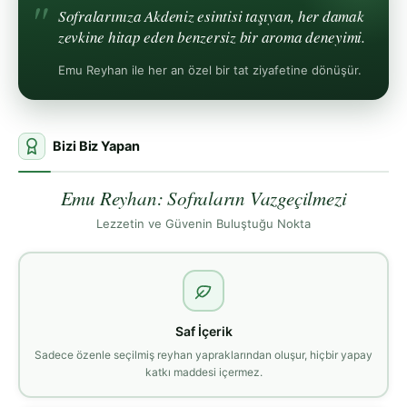
Sofralarınıza Akdeniz esintisi taşıyan, her damak
zevkine hitap eden benzersiz bir aroma deneyimi.
Emu Reyhan ile her an özel bir tat ziyafetine dönüşür.
Bizi Biz Yapan
Emu Reyhan: Sofraların Vazgeçilmezi
Lezzetin ve Güvenin Buluştuğu Nokta
Saf İçerik
Sadece özenle seçilmiş reyhan yapraklarından oluşur, hiçbir yapay
katkı maddesi içermez.