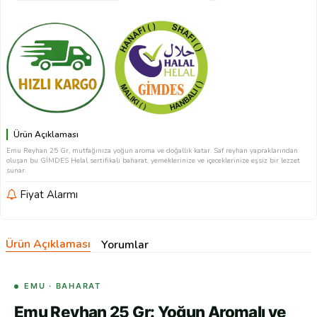
Ürün Açıklaması
Emu Reyhan 25 Gr, mutfağınıza yoğun aroma ve doğallık katar. Saf reyhan yapraklarından
oluşan bu GİMDES Helal sertifikalı baharat, yemeklerinize ve içeceklerinize eşsiz bir lezzet
sunar.
Fiyat Alarmı
Ürün Açıklaması
Yorumlar
EMU · BAHARAT
Emu Reyhan 25 Gr: Yoğun Aromalı ve