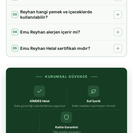
Reyhan hangi yemek ve içeceklerde
03
kullanılabilir?
Emu Reyhan alerjen içerir mi?
04
Emu Reyhan Helal sertifikalı mıdır?
05
KURUMSAL GÜVENCE
GİMDES Helal
Saf İçerik
Gıda güvenliği standartlarına uygunluk
Katkı maddesi içermeyen formül
Kalite Garantisi
Titiz üretim süreçleri