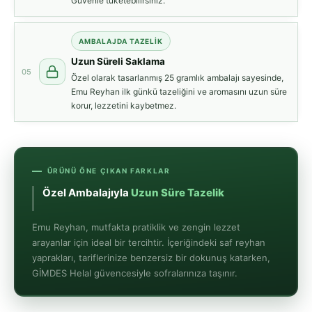
Güvenle tüketebilirsiniz.
AMBALAJDA TAZELIK
Uzun Süreli Saklama
05
Özel olarak tasarlanmış 25 gramlık ambalajı sayesinde,
Emu Reyhan ilk günkü tazeliğini ve aromasını uzun süre
korur, lezzetini kaybetmez.
ÜRÜNÜ ÖNE ÇIKAN FARKLAR
Özel Ambalajıyla
Uzun Süre Tazelik
Emu Reyhan, mutfakta pratiklik ve zengin lezzet
arayanlar için ideal bir tercihtir. İçeriğindeki saf reyhan
yaprakları, tariflerinize benzersiz bir dokunuş katarken,
GİMDES Helal güvencesiyle sofralarınıza taşınır.