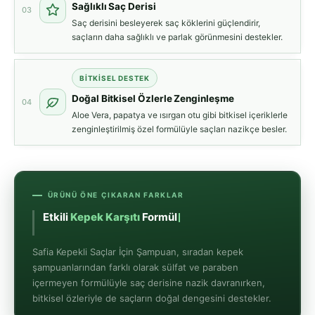
Sağlıklı Saç Derisi
03
Saç derisini besleyerek saç köklerini güçlendirir,
saçların daha sağlıklı ve parlak görünmesini destekler.
BITKISEL DESTEK
Doğal Bitkisel Özlerle Zenginleşme
04
Aloe Vera, papatya ve ısırgan otu gibi bitkisel içeriklerle
zenginleştirilmiş özel formülüyle saçları nazikçe besler.
ÜRÜNÜ ÖNE ÇIKARAN FARKLAR
Etkili
Kepek Karşıtı
For
Safia Kepekli Saçlar İçin Şampuan, sıradan kepek
şampuanlarından farklı olarak sülfat ve paraben
içermeyen formülüyle saç derisine nazik davranırken,
bitkisel özleriyle de saçların doğal dengesini destekler.