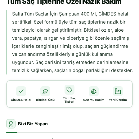
Tüm Saç Tiplerine Özel Nazik Bakım
Safia Tüm Saçlar İçin Şampuan 400 Ml, GİMDES helal
sertifikalı özel formülüyle tüm saç tiplerine nazik bir
temizleyici olarak geliştirilmiştir. Bitkisel özler, aloe
vera, papatya, ısırgan ve biberiye gibi özenle seçilmiş
içeriklerle zenginleştirilmiş olup, saçları güçlendirme
ve canlandırma özellikleriyle günlük kullanıma
uygundur. Saç derisini tahriş etmeden derinlemesine
temizlik sağlarken, saçların doğal parlaklığını destekler.
Tüm Saç
GİMDES Helal
Bitkisel Özlü
400 ML Hacim
Yerli Üretim
Tipleri
Bizi Biz Yapan