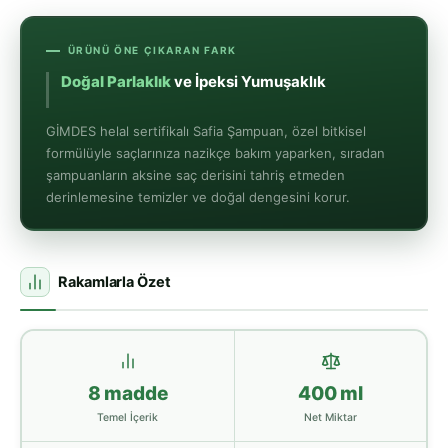
ÜRÜNÜ ÖNE ÇIKARAN FARK
Doğal Parlaklık
ve İpeksi Yumuşaklık
GİMDES helal sertifikalı Safia Şampuan, özel bitkisel
formülüyle saçlarınıza nazikçe bakım yaparken, sıradan
şampuanların aksine saç derisini tahriş etmeden
derinlemesine temizler ve doğal dengesini korur.
Rakamlarla Özet
8 madde
400 ml
Temel İçerik
Net Miktar