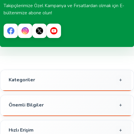
Takipçilerimize Özel Kampanya ve Fırsatlardan olmak için E-
bültenimize abone olun!
Kategoriler
Gıda
Kahvaltılık
Önemli Bilgiler
Atıştırmalık
Gizlilik ve Güvenlik
Et,Balık,Tavuk
Çerez Politikası
Hızlı Erişim
İçecekler