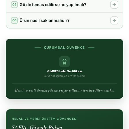
Gözle temas edilirse ne yapılmalı?
05
Ürün nasıl saklanmalıdır?
06
KURUMSAL GÜVENCE
GİMDES Helal Sertifikası
Güvenilir içerik ve üretim süreci
Helal ve yerli üretim güvencesiyle yıllardır tercih edilen marka.
HELAL VE YERLI ÜRETIM GÜVENCESI
SAFİA: Güvenle Bakım