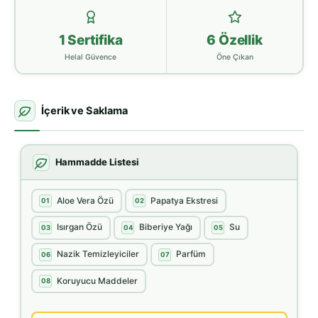
1 Sertifika
6 Özellik
Helal Güvence
Öne Çıkan
İçerik ve Saklama
Hammadde Listesi
Aloe Vera Özü
Papatya Ekstresi
01
02
Isırgan Özü
Biberiye Yağı
Su
03
04
05
Nazik Temizleyiciler
Parfüm
06
07
Koruyucu Maddeler
08