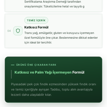
Sertifikalama Araştırma Derneği tarafından
onaylanmıştır. Tüketicilerine helal ve tayyib g
TEMIZ İÇERIK
Katkısız Formül
04
Trans yağ, emülgatör, gluten ve koruyucu içermeyen
özel formülüyle öne çıkar. Beslenmesine dikkat edenler
için ideal bir tercihtir.
ÜRÜNÜ ÖNE ÇIKARAN FARK
Katkısız ve Palm
Piyasadaki pek çok fındık ezmesinden yüksek fındık oranı
ve temiz içeriğiyle ayrışan Tadıbu, toplu alım avantajıyla
lezzeti daha ulaşılabilir kılar.