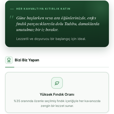
HER KAHVALTIYA KITIRLIK KATIN
Güne başlarken veya ara öğünlerinizde, enfes
fındık parçacıklarıyla dolu Tadıbu, damaklarda
unutulmaz bir iz bırakır.
Lezzetli ve doyurucu bir başlangıç için ideal.
Bizi Biz Yapan
Yüksek Fındık Oranı
%35 oranında özenle seçilmiş fındık içeriğiyle her kavanozda
zengin bir lezzet sunar.