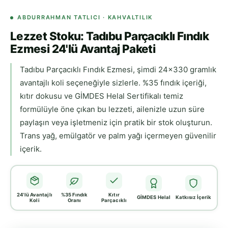
ABDURRAHMAN TATLICI · KAHVALTILIK
Lezzet Stoku: Tadıbu Parçacıklı Fındık
Ezmesi 24'lü Avantaj Paketi
Tadıbu Parçacıklı Fındık Ezmesi, şimdi 24x330 gramlık
avantajlı koli seçeneğiyle sizlerle. %35 fındık içeriği,
kıtır dokusu ve GİMDES Helal Sertifikalı temiz
formülüyle öne çıkan bu lezzeti, ailenizle uzun süre
paylaşın veya işletmeniz için pratik bir stok oluşturun.
Trans yağ, emülgatör ve palm yağı içermeyen güvenilir
içerik.
24'lü Avantajlı
%35 Fındık
Kıtır
GİMDES Helal
Katkısız İçerik
Koli
Oranı
Parçacıklı