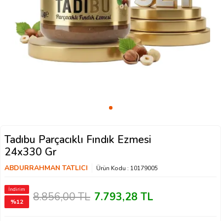
Tadıbu Parçacıklı Fındık Ezmesi
24x330 Gr
ABDURRAHMAN TATLICI
Ürün Kodu :
10179005
İndirim
8.856,00
TL
7.793,28
TL
%
12