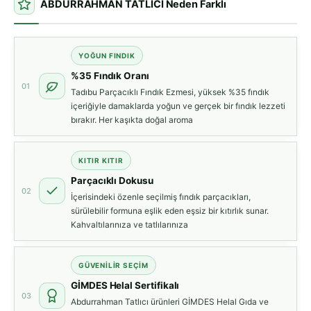
ABDURRAHMAN TATLICI Neden Farklı
YOĞUN FINDIK
%35 Fındık Oranı
01
Tadıbu Parçacıklı Fındık Ezmesi, yüksek %35 fındık
içeriğiyle damaklarda yoğun ve gerçek bir fındık lezzeti
bırakır. Her kaşıkta doğal aroma
KITIR KITIR
Parçacıklı Dokusu
02
İçerisindeki özenle seçilmiş fındık parçacıkları,
sürülebilir formuna eşlik eden eşsiz bir kıtırlık sunar.
Kahvaltılarınıza ve tatlılarınıza
GÜVENILIR SEÇIM
GİMDES Helal Sertifikalı
03
Abdurrahman Tatlıcı ürünleri GİMDES Helal Gıda ve