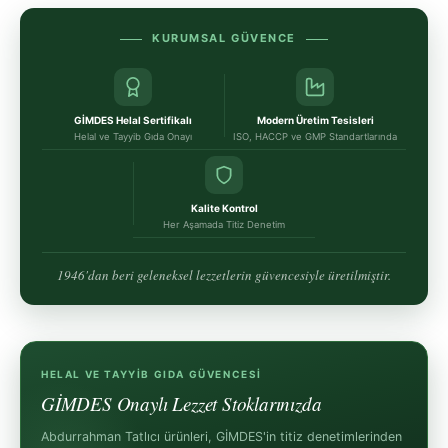
KURUMSAL GÜVENCE
GİMDES Helal Sertifikalı
Modern Üretim Tesisleri
Helal ve Tayyib Gıda Onayı
ISO, HACCP ve GMP Standartlarında
Kalite Kontrol
Her Aşamada Titiz Denetim
1946'dan beri geleneksel lezzetlerin güvencesiyle üretilmiştir.
HELAL VE TAYYIB GIDA GÜVENCESI
GİMDES Onaylı Lezzet Stoklarınızda
Abdurrahman Tatlıcı ürünleri, GİMDES'in titiz denetimlerinden