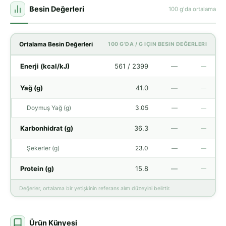
Besin Değerleri
100 g'da ortalama
Ortalama Besin Değerleri
100 G'DA / G IÇIN BESIN DEĞERLERI
Enerji (kcal/kJ)
561 / 2399
—
—
Yağ (g)
41.0
—
—
Doymuş Yağ (g)
3.05
—
—
Karbonhidrat (g)
36.3
—
—
Şekerler (g)
23.0
—
—
Protein (g)
15.8
—
—
Değerler, ortalama bir yetişkinin referans alım düzeyini belirtir.
Ürün Künyesi