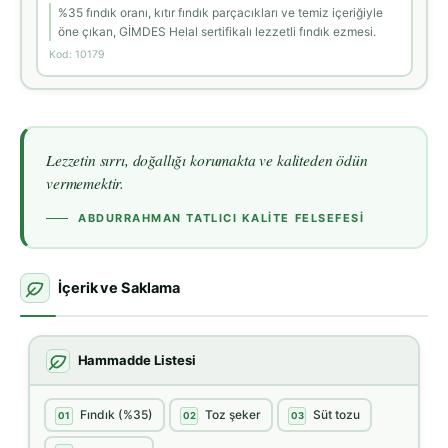
%35 fındık oranı, kıtır fındık parçacıkları ve temiz içeriğiyle
öne çıkan, GİMDES Helal sertifikalı lezzetli fındık ezmesi.
Kod: 10179
Lezzetin sırrı, doğallığı korumakta ve kaliteden ödün
vermemektir.
ABDURRAHMAN TATLICI KALITE FELSEFESI
İçerik ve Saklama
Hammadde Listesi
Fındık (%35)
Toz şeker
Süt tozu
01
02
03