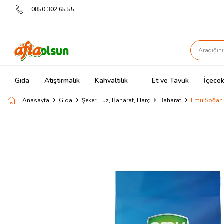
0850 302 65 55
Gıda
Atıştırmalık
Kahvaltılık
Et ve Tavuk
İçecek
Anasayfa
Gıda
Şeker, Tuz, Baharat, Harç
Baharat
Emu Soğan 