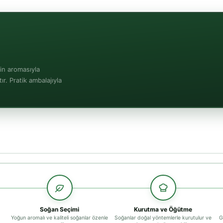
in aromasıyla
ır. Pratik ambalajıyla
Soğan Seçimi
Kurutma ve Öğütme
Yoğun aromalı ve kaliteli soğanlar özenle
Soğanlar doğal yöntemlerle kurutulur ve
G