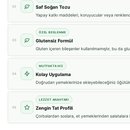
02
Saf Soğan Tozu
Yapay katkı maddeleri, koruyucular veya renklendi
ÖZEL BESLENME
03
Glutensiz Formül
Gluten içeren bileşenler kullanılmamıştır, bu da glu
MUTFAKTA HIZ
04
Kolay Uygulama
Doğrudan yemeklerinize ekleyebileceğiniz öğütülmüş
LEZZET ANAHTARI
05
Zengin Tat Profili
Çorbalardan soslara, et yemeklerinden salatalara ka