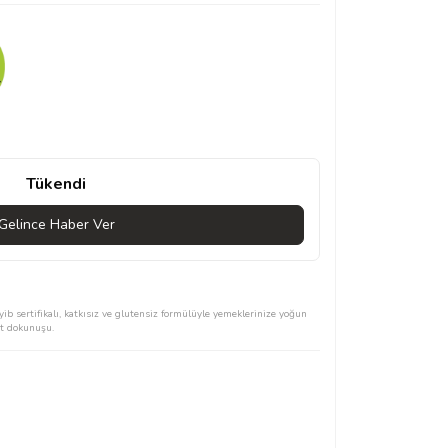
Tükendi
Gelince Haber Ver
 sertifikalı, katkısız ve glutensiz formülüyle yemeklerinize yoğun
et dokunuşu.