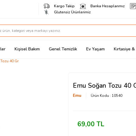
Kargo Takip
Banka Hesaplarımız
Glutensiz Ürünlerimiz
ler
Kişisel Bakım
Genel Temizlik
Ev Yaşam
Kırtasiye 
Tozu 40 Gr
Emu Soğan Tozu 40 
Emu
Ürün Kodu :
10540
69,00
TL