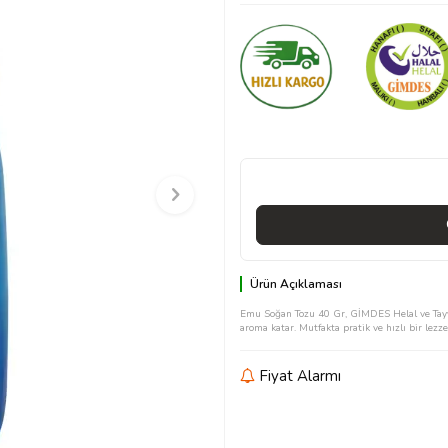
Ürün Açıklaması
Emu Soğan Tozu 40 Gr, GİMDES Helal ve Tayyib
aroma katar. Mutfakta pratik ve hızlı bir lezz
Fiyat Alarmı