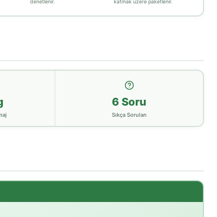
denetlenir.
katmak üzere paketlenir.
g
6 Soru
maj
Sıkça Sorulan