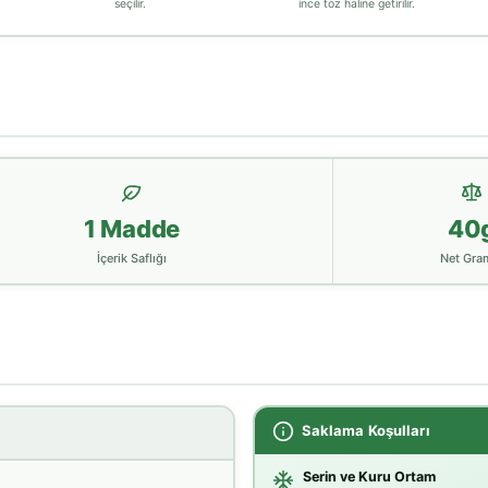
seçilir.
ince toz haline getirilir.
1 Madde
40
İçerik Saflığı
Net Gra
Saklama Koşulları
Serin ve Kuru Ortam