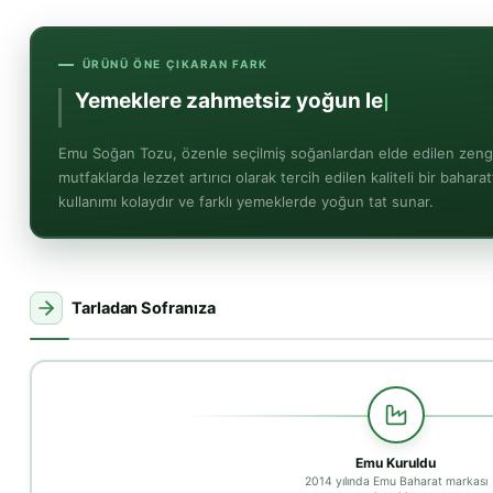
ÜRÜNÜ ÖNE ÇIKARAN FARK
Yemeklere
zahmetsiz yoğun lezzet
Emu Soğan Tozu, özenle seçilmiş soğanlardan elde edilen zeng
mutfaklarda lezzet artırıcı olarak tercih edilen kaliteli bir baharatt
kullanımı kolaydır ve farklı yemeklerde yoğun tat sunar.
Tarladan Sofranıza
Emu Kuruldu
2014 yılında Emu Baharat markası